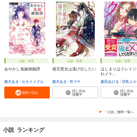
小説・文芸
小説・文芸
小説・文芸
あやかし鬼嫁婚姻譚
後宮悪女は逃げ出したい
はじまりはクレイジ
れイケ...
朧月あき
セカイメグル
朧月あき
宵マチ
森田あひる
冴島ユカ
試し読み
試し読み
無料で読む
増量中
増量中
「小説」無料一覧へ
小説 ランキング