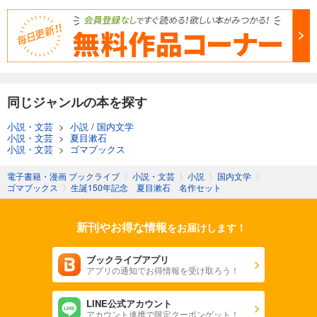
同じジャンルの本を探す
小説・文芸
>
小説
/
国内文学
小説・文芸
>
夏目漱石
小説・文芸
>
ゴマブックス
電子書籍・漫画 ブックライブ
〉
小説・文芸
〉
小説
〉
国内文学
〉
ゴマブックス
〉
生誕150年記念 夏目漱石 名作セット
新刊やお得な情報
をお届けします！
ブックライブアプリ
アプリの通知でお得情報を受け取ろう！
LINE公式アカウント
アカウント連携で限定クーポンゲット！