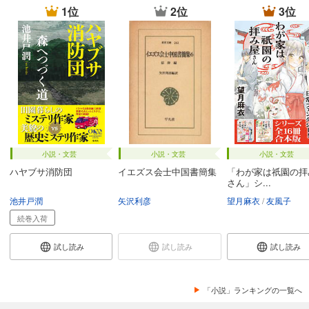
1位
2位
3位
小説・文芸
小説・文芸
小説・文芸
ハヤブサ消防団
イエズス会士中国書簡集
「わが家は祇園の拝
さん」シ...
池井戸潤
矢沢利彦
望月麻衣
友風子
続巻入荷
試し読み
試し読み
試し読み
「小説」ランキングの一覧へ