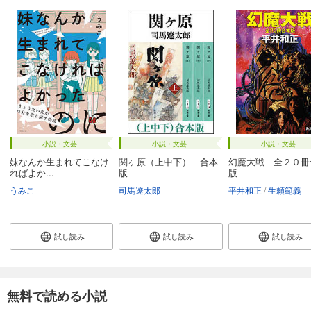
小説・文芸
小説・文芸
小説・文芸
妹なんか生まれてこなけ
関ヶ原（上中下） 合本
幻魔大戦 全２０冊
ればよか...
版
版
うみこ
司馬遼太郎
平井和正
生頼範義
試し読み
試し読み
試し読み
無料で読める小説