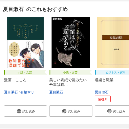
夏目漱石 のこれもおすすめ
小説・文芸
小説・文芸
ビジネス・実用
漫画 こころ
美しい表紙で読みたい
道楽と職業
吾輩は猫...
夏目漱石
有栖サリ
夏目漱石
夏目漱石
値引き
試し読み
試し読み
試し読み