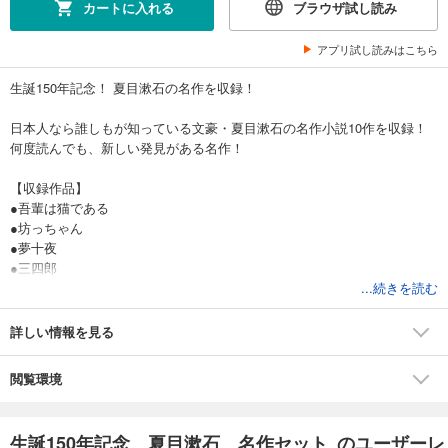
カートに入れる
ブラウザ試し読み
アプリ試し読みはこちら
生誕150年記念！ 夏目漱石の名作を収録！
日本人なら誰しもが知っている文豪・夏目漱石の名作小説10作を収録！
何度読んでも、新しい発見がある名作！
【収録作品】
●吾輩は猫である
●坊っちゃん
●夢十夜
●三四郎
●それから
...続きを読む
●満韓ところどころ
●門
詳しい情報を見る
●彼岸過迄
●行人
閲覧環境
●こゝろ
生誕150年記念 夏目漱石 名作セット のユーザーレ