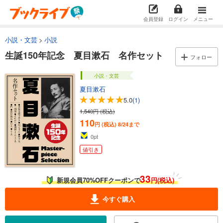
会員登録
ログイン
メニュー
小説・文芸
小説
生誕150年記念 夏目漱石 名作セット
フォロー
小説・文芸
夏目漱石
5.0
(1)
1,540円 (税込)
110
円 (税込)
8/24まで
0
pt
値引き
33
新規会員70%OFFクーポンで
円(税込)
今すぐ購入