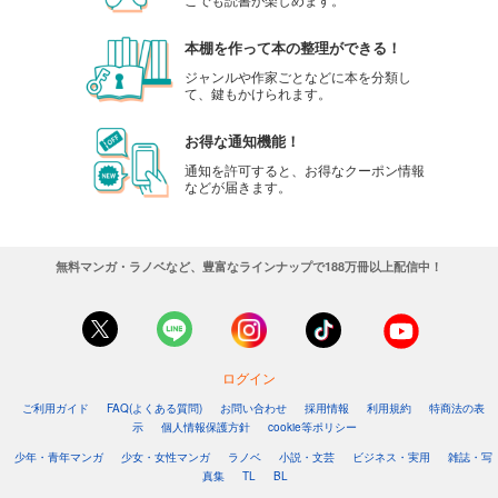
本棚を作って本の整理ができる！
ジャンルや作家ごとなどに本を分類し
て、鍵もかけられます。
お得な通知機能！
通知を許可すると、お得なクーポン情報
などが届きます。
無料マンガ・ラノベなど、豊富なラインナップで188万冊以上配信中！
ログイン
ご利用ガイド
FAQ(よくある質問)
お問い合わせ
採用情報
利用規約
特商法の表
示
個人情報保護方針
cookie等ポリシー
少年・青年マンガ
少女・女性マンガ
ラノベ
小説・文芸
ビジネス・実用
雑誌・写
真集
TL
BL