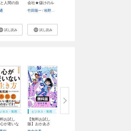
と人間の自
会社★儲けのル
ー...
通
金吉晴
竹田陽一
栢野克己
試し読み
試し読み
ジネス・実用
ビジネス・実用
料お試し
【無料お試し
心が老いな
版】おかあさ
..
ん、お...
秀樹
竹内文香