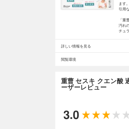
ます
引用
「重
汚れ
チュ
詳しい情報を見る
閲覧環境
重曹 セスキ クエン酸
ーザーレビュー
3.0