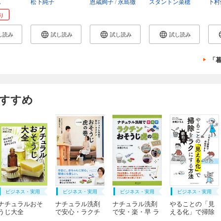
ん
松下純子
恩蔵絢子
永島徹
スタントン菜穂
下村
り
し読み
試し読み
試し読み
試し読み
「
おすすめ
ビジネス・実用
ビジネス・実用
ビジネス・実用
ビジネス・実用
ナチュラルおそ
ナチュラル洗剤
ナチュラル洗剤
やることの「見
うじ大全
で安心・ラクチ
で安・楽・早 ラ
える化」で掃除
ンおそうじ虎の
クチンおそうじ
を劇的にラクに