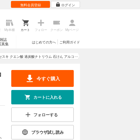
無料会員登録
ログイン
歴
My本棚
カート
フォロー
クーポン
Myページ
雑誌
はじめての方へ
ご利用ガイド
写真集
セスキ クエン酸 過炭酸ナトリウム 石けん アルコ
ール ナチュラル洗剤そうじ術
コ
今すぐ購入
カートに入れる
フォローする
ブラウザ試し読み
い