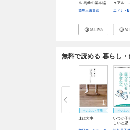
ル 馬券の基本編
ュアル 
ポ...
競馬王編集部
試し読み
試
無料で読める 暮らし・
ビジネス・実用
ビジネス
床は大事
いつか子
しいと思
る...
朝日ウッドテック