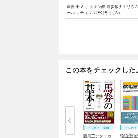
重曹 セスキ クエン酸 過炭酸ナトリウム
ール ナチュラル洗剤そうじ術
この本をチェックした
ビジネス・実用
ビジネス
競馬王テクニカ
強迫症治