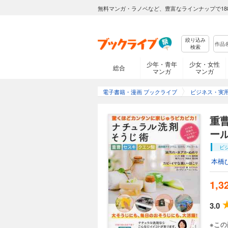
無料マンガ・ラノベなど、豊富なラインナップで18
絞り込み
検索
少年・青年
少女・女性
総合
マンガ
マンガ
電子書籍・漫画 ブックライブ
ビジネス・実
重曹
ー
ビ
本橋
1,3
3.0
※こ