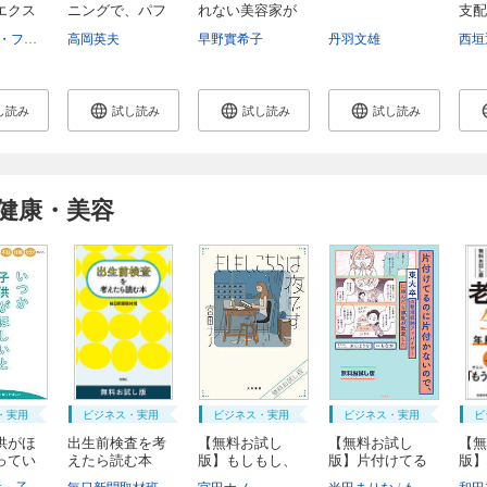
エクス
ニングで、パフ
れない美容家が
支配
ォ...
教...
由
エドナ・B・フォア
エルナ・ヤーディン
高岡英夫
トレイシー・K・リッチナー
早野實希子
丹羽文雄
松永寿人
中尾智博
西垣
し読み
試し読み
試し読み
試し読み
健康・美容
・実用
ビジネス・実用
ビジネス・実用
ビジネス・実用
ビ
供がほ
出生前検査を考
【無料お試し
【無料お試し
【無
ってい
えたら読む本
版】もしもし、
版】片付けてる
版】
無...
こち...
のに...
い生.
福祉局子供・子育て支援部家庭支援課
毎日新聞取材班
東京都
宮田ナノ
米田まりな
もなか
和田