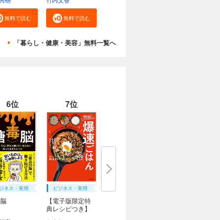
無料で読む
無料で読む
「暮らし・健康・美容」無料一覧へ
6位
7位
ジネス・実用
ビジネス・実用
脳
【電子版限定特
典レシピつき】
禁...