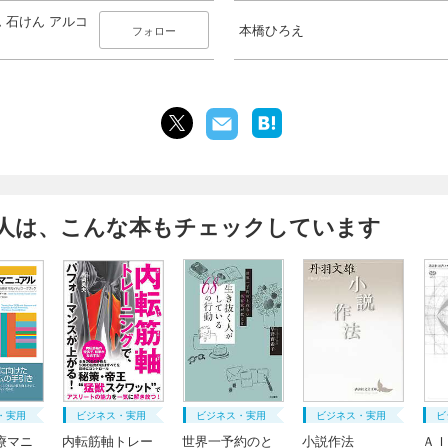
 石けん アルコ
本橋ひろえ
フォロー
人は、こんな本もチェックしています
・実用
ビジネス・実用
ビジネス・実用
ビジネス・実用
ビ
療マニ
内転筋軸トレー
世界一予約のと
小説作法
ＡＩ