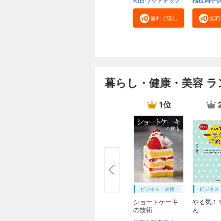
無料で読む
無料
暮らし・健康・美容 ラ
1位
ビジネス・実用
ビジネス
ショートケーキ
やる気１
の技術
ん