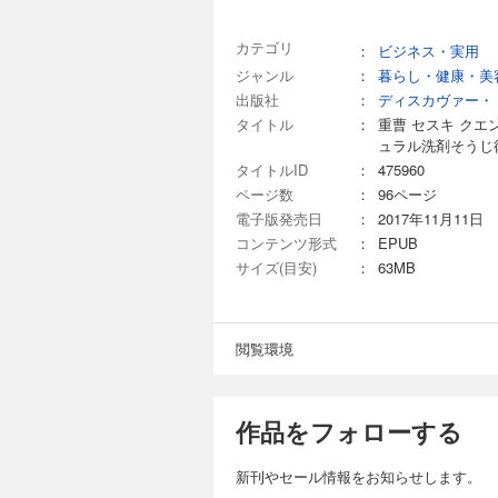
カテゴリ
：
ビジネス・実用
ジャンル
：
暮らし・健康・美
出版社
：
ディスカヴァー・
タイトル
：
重曹 セスキ クエ
ュラル洗剤そうじ
タイトルID
：
475960
ページ数
：
96ページ
電子版発売日
：
2017年11月11日
コンテンツ形式
：
EPUB
サイズ(目安)
：
63MB
閲覧環境
作品をフォローする
新刊やセール情報をお知らせします。