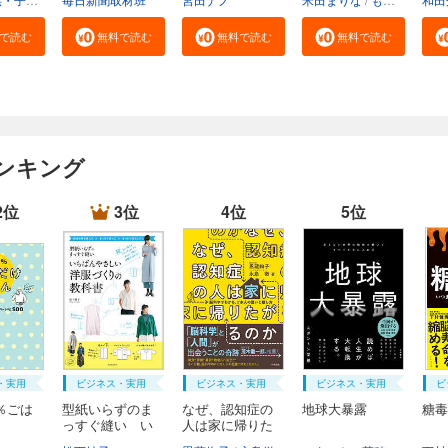
で読む
無料で読む
無料で読む
無料で読む
ンキング
2位
3位
4位
5位
・実用
ビジネス・実用
ビジネス・実用
ビジネス・実用
ビ
％ごは
型紙いらずのま
なぜ、認知症の
地球大暴露
糖毒
っすぐ縫い い
人は家に帰りた
ち...
が...