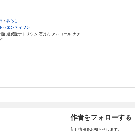
容
/
暮らし
トゥエンティワン
ン酸 過炭酸ナトリウム 石けん アルコール ナチ
術
作者をフォローする
新刊情報をお知らせします。