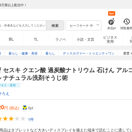
8万冊以上配信中！
Get!
セーフサーチ 中
来店pt
閲覧履
ビジネス
BL
TL
ラノベ
小説・文芸
実用
用
暮らし・健康・美容
暮らし
ディスカヴァー・トゥエンティワン
重曹 
 セスキ クエン酸 過炭酸ナトリウム 石けん アル
ル ナチュラル洗剤そうじ術
ジネス・実用
ひろえ
20
円 (税込)
6
pt
1件
の商品はタブレットなど大きいディスプレイを備えた端末で読むことに適して