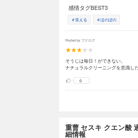
感情タグBEST3
＃笑える
＃ほのぼの
Posted by
ブクログ
そうじは毎日！ができない。
ナチュラルクリーニングを意識し
0
重曹 セスキ クエン酸
細情報