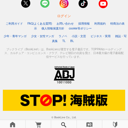
ログイン
ご利用ガイド
FAQ(よくある質問)
お問い合わせ
採用情報
利用規約
特商法の表
示
個人情報保護方針
cookie等ポリシー
少年・青年マンガ
少女・女性マンガ
ラノベ
小説・文芸
ビジネス・実用
雑誌・写
真集
TL
BL
ブックライブ（BookLive!）は、BookLiveが運営する電子書店です。TOPPANホールディング
ス、カルチュア・コンビニエンス・クラブ、テレビ朝日の出資を受け、日本最大級の電子書籍配
信サービスを行っています。
© BookLive Co., Ltd.