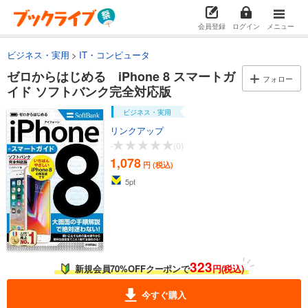
会員登録
ログイン
メニュー
ビジネス・実用
IT・コンピュータ
ゼロからはじめる iPhone 8 スマートガ
フォロー
イド ソフトバンク完全対応版
ビジネス・実用
リンクアップ
-
(0)
1,078
円 (税込)
5
pt
323
新規会員70%OFFクーポンで
円(税込)
今すぐ購入