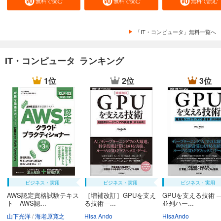
無料で読む
無料で読む
無料で読む
「IT・コンピュータ」無料一覧へ
IT・コンピュータ ランキング
1位
2位
3位
ビジネス・実用
ビジネス・実用
ビジネス・実用
AWS認定資格試験テキス
［増補改訂］GPUを支え
GPUを支える技術 
ト AWS認...
る技術―...
並列ハー...
山下光洋
海老原寛之
Hisa Ando
HisaAndo