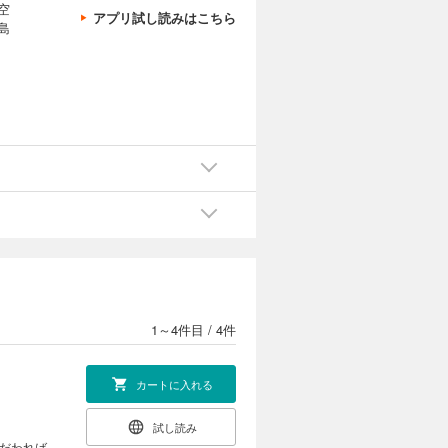
空
アプリ試し読みはこちら
島
1～4件目
/
4件
カートに入れる
試し読み
こだわれば