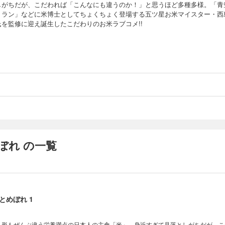
しがちだが、こだわれば「こんなにも違うのか！」と思うほど多種多様。「青
トラン」などに米博士としてちょくちょく登場する五ツ星お米マイスター・西
氏を監修に迎え誕生したこだわりのお米ラブコメ!!
ぼれ の一覧
とめぼれ 1
味も形もぜんぶ違う栄養満点の日本人の主食「米」。身近すぎて見落としがちだが、