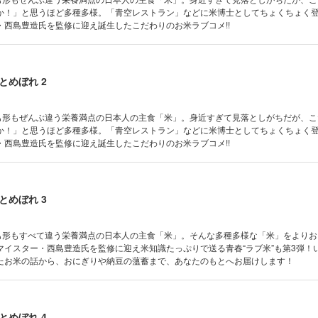
か！」と思うほど多種多様。「青空レストラン」などに米博士としてちょくちょく
・西島豊造氏を監修に迎え誕生したこだわりのお米ラブコメ!!
とめぼれ 2
味も形もぜんぶ違う栄養満点の日本人の主食「米」。身近すぎて見落としがちだが、
か！」と思うほど多種多様。「青空レストラン」などに米博士としてちょくちょく
・西島豊造氏を監修に迎え誕生したこだわりのお米ラブコメ!!
とめぼれ 3
味も形もすべて違う栄養満点の日本人の主食「米」。そんな多種多様な「米」をより
マイスター・西島豊造氏を監修に迎え米知識たっぷりで送る青春“ラブ米”も第3弾！
たお米の話から、おにぎりや納豆の薀蓄まで、あなたのもとへお届けします！
とめぼれ 4