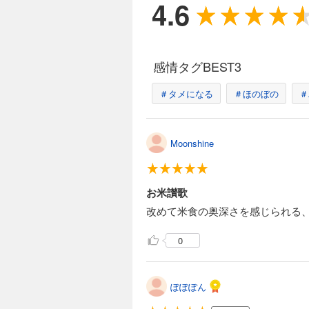
4.6
感情タグBEST3
＃タメになる
＃ほのぼの
＃
Moonshine
お米讃歌
改めて米食の奥深さを感じられる
0
ぽぽぽん