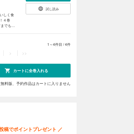
試し読み
おいしく食
！４巻
方までもが
1～4件目
/
4件
>
>>
カートに全巻入れる
定無料版、予約作品はカートに入りません
ー投稿でポイントプレゼント ／