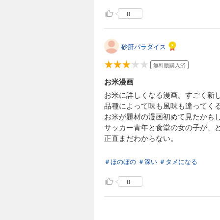
0
砂肝パラダイス
無料版購入済
お米漫画
お米に詳しくなる漫画。すごく新
品種によって味も風味も違ってく
お米が題材の漫画初めて見たかも
サッカー青年と食堂の女の子が、
正直まだわからない。
＃ほのぼの
＃深い
＃タメになる
0