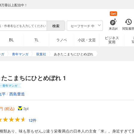
8万冊以上配信中！
Get!
セーフサーチ 中
来店pt
閲覧履
ビジネス
BL
TL
ラノベ
小説・文芸
実用
ンガ
青年マンガ
双葉社
あきたこまちにひとめぼれ
きたこまちにひとめぼれ 1
・青年マンガ
光平
/
西島豊造
円 (税込)
3
pt
12件
80種類あり、味も形もぜんぶ違う栄養満点の日本人の主食「米」。身近すぎて