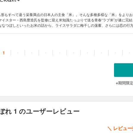
味も形もすべて違う栄養満点の日本人の主食「米」。そんな多種多様な「米」をより
マイスター・西島豊造氏を監修に迎え米知識たっぷりで送る青春“ラブ米”が遂に完結
ななつぼしといったお米の話から、ライスサラダに梅干しの薀蓄、さらには恋の行
1
・
・
・
・
・
・
・
・
・
※期間限
れ 1 のユーザーレビュー
＼ レビュ