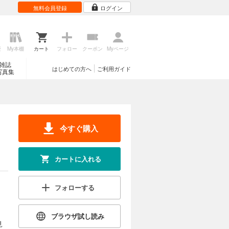
無料会員登録
ログイン
歴
My本棚
カート
フォロー
クーポン
Myページ
雑誌
はじめての方へ
ご利用ガイド
写真集
今すぐ購入
カートに入れる
フォローする
ブラウザ試し読み
見