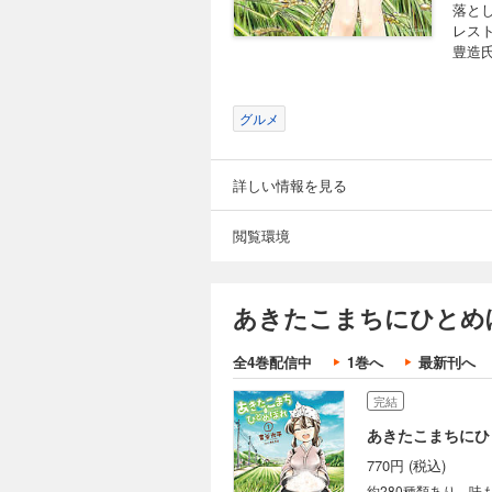
落と
レス
豊造
グルメ
詳しい情報を見る
閲覧環境
あきたこまちにひとめ
全4巻配信中
1巻へ
最新刊へ
完結
あきたこまちにひ
770円 (税込)
約280種類あり、