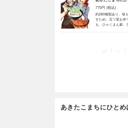
770円 (税込)
約280種類あり、
すため、五ツ星お米
も、ひゃくまん穀、
大盛り！
<<
<
あきたこまちにひとめぼ