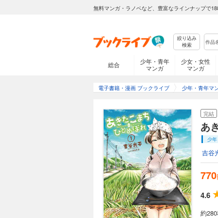
無料マンガ・ラノベなど、豊富なラインナップで18
絞り込み
検索
少年・青年
少女・女性
総合
マンガ
マンガ
電子書籍・漫画 ブックライブ
少年・青年マ
完結
あ
少年
吉谷
770
4.6
約2