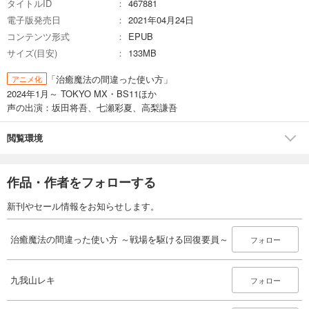
タイトルID
467881
電子版発売日
2021年04月24日
コンテンツ形式
EPUB
サイズ(目安)
133MB
「治癒魔法の間違った使い方」
アニメ化
2024年1月～ TOKYO MX・BS11ほか
声の出演：坂田将吾、七瀬彩夏、高梨謙吾
閲覧環境
作品・作者をフォローする
新刊やセール情報をお知らせします。
治癒魔法の間違った使い方 ～戦場を駆ける回復要員～
フォロー
九我山レキ
フォロー