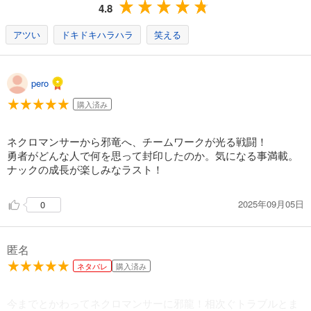
748
円 (税込)
4.8
カート
アツい
ドキドキハラハラ
笑える
試し読み
あらすじを表示する
pero
治癒魔法の間違った使い方 ～戦場を駆ける回復要員～(15)
748
円 (税込)
購入済み
カート
ネクロマンサーから邪竜へ、チームワークが光る戦闘！
試し読み
勇者がどんな人で何を思って封印したのか。気になる事満載。
あらすじを表示する
ナックの成長が楽しみなラスト！
治癒魔法の間違った使い方 ～戦場を駆ける回復要員～(16)
792
円 (税込)
2025年09月05日
0
カート
試し読み
匿名
あらすじを表示する
ネタバレ
購入済み
治癒魔法の間違った使い方 ～戦場を駆ける回復要員～(17)
792
円 (税込)
今までとかわってネクロマンサーに邪龍！相次ぐトラブルとま
カート