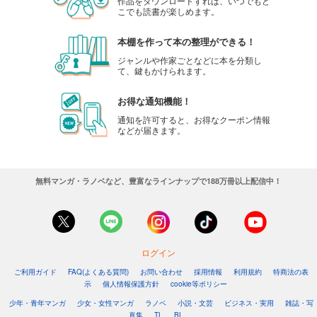
作品をダウンロードすれば、いつでもど
こでも読書が楽しめます。
本棚を作って本の整理ができる！
ジャンルや作家ごとなどに本を分類し
て、鍵もかけられます。
お得な通知機能！
通知を許可すると、お得なクーポン情報
などが届きます。
無料マンガ・ラノベなど、豊富なラインナップで188万冊以上配信中！
ログイン
ご利用ガイド
FAQ(よくある質問)
お問い合わせ
採用情報
利用規約
特商法の表
示
個人情報保護方針
cookie等ポリシー
少年・青年マンガ
少女・女性マンガ
ラノベ
小説・文芸
ビジネス・実用
雑誌・写
真集
TL
BL