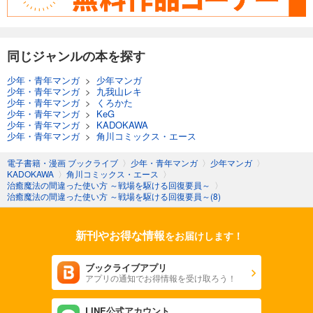
同じジャンルの本を探す
少年・青年マンガ
>
少年マンガ
少年・青年マンガ
>
九我山レキ
少年・青年マンガ
>
くろかた
少年・青年マンガ
>
KeG
少年・青年マンガ
>
KADOKAWA
少年・青年マンガ
>
角川コミックス・エース
電子書籍・漫画 ブックライブ
〉
少年・青年マンガ
〉
少年マンガ
〉
KADOKAWA
〉
角川コミックス・エース
〉
治癒魔法の間違った使い方 ～戦場を駆ける回復要員～
〉
治癒魔法の間違った使い方 ～戦場を駆ける回復要員～(8)
新刊やお得な情報
をお届けします！
ブックライブアプリ
アプリの通知でお得情報を受け取ろう！
LINE公式アカウント