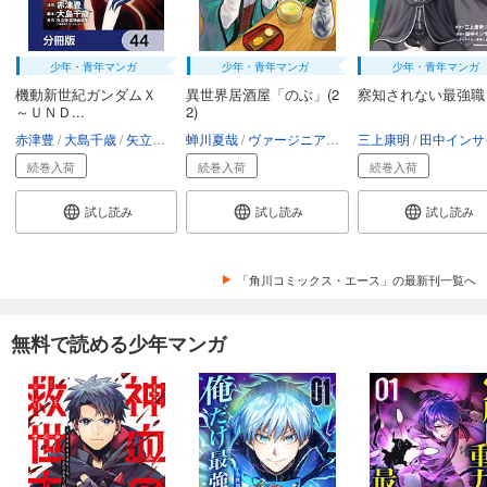
少年・青年マンガ
少年・青年マンガ
少年・青年マンガ
機動新世紀ガンダムＸ
異世界居酒屋「のぶ」(2
察知されない最強職
～ＵＮＤ...
2)
赤津豊
大島千歳
矢立肇・富野由悠季
蝉川夏哉
ヴァージニア二等兵
三上康明
転
田中インサイ
続巻入荷
続巻入荷
続巻入荷
試し読み
試し読み
試し読み
「角川コミックス・エース」の最新刊一覧へ
無料で読める少年マンガ