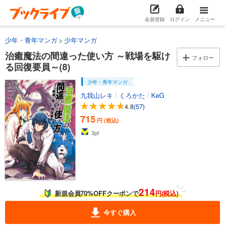
会員登録
ログイン
メニュー
少年・青年マンガ
少年マンガ
治癒魔法の間違った使い方 ～戦場を駆け
フォロー
る回復要員～(8)
少年・青年マンガ
九我山レキ
/
くろかた
/
KeG
4.8
(57)
715
円 (税込)
3
pt
214
新規会員70%OFFクーポンで
円(税込)
今すぐ購入