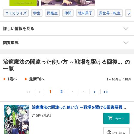
コミカライズ
学生
同級生
仲間
地味男子
異世界・転生
フ
詳しい情報を見る
閲覧環境
治癒魔法の間違った使い方 ～戦場を駆ける回復... の
一覧
1巻へ
最新刊へ
1～10件目
/
18件
<<
<
1
2
・
・
>
>>
治癒魔法の間違った使い方 ～戦場を駆ける回復要員～(1)
715
円 (税込)
カート
試し読み