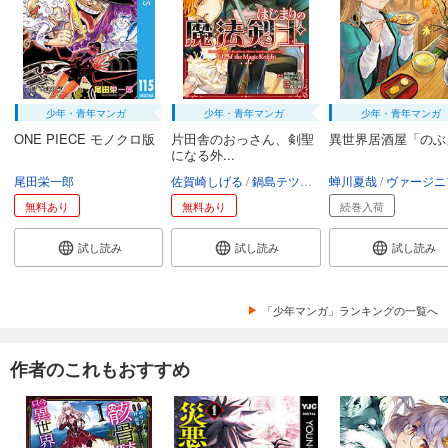
少年・青年マンガ
少年・青年マンガ
少年・青年マンガ
ONE PIECE モノクロ版
片田舎のおっさん、剣聖
異世界居酒屋「のぶ
になる外...
尾田栄一郎
佐賀崎しげる
鍋島テツヒロ
蝉川夏哉
空路恵
渡辺樹
ヴァージニア二
無料あり
無料あり
続巻入荷
試し読み
試し読み
試し読み
「少年マンガ」ランキングの一覧へ
作者のこれもおすすめ