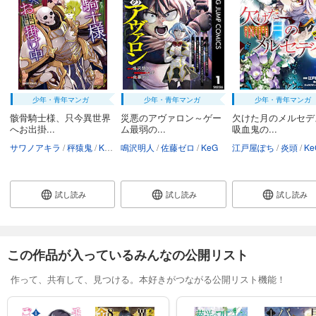
少年・青年マンガ
少年・青年マンガ
少年・青年マンガ
骸骨騎士様、只今異世界
災悪のアヴァロン～ゲー
欠けた月のメルセデ
へお出掛...
ム最弱の...
吸血鬼の...
サワノアキラ
秤猿鬼
KeG
鳴沢明人
佐藤ゼロ
KeG
江戸屋ぽち
炎頭
Ke
試し読み
試し読み
試し読み
この作品が入っているみんなの公開リスト
作って、共有して、見つける。本好きがつながる公開リスト機能！