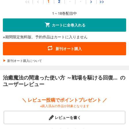
<<
<
1
2
・
・
>
>>
715
円 (税込)
カート
1～18巻配信中
試し読み
カートに全巻入れる
あらすじを表示する
※期間限定無料版、予約作品はカートに入りません
治癒魔法の間違った使い方 ～戦場を駆ける回復要員～(12)
726
円 (税込)
新刊オート購入
カート
新刊オート購入について
試し読み
あらすじを表示する
治癒魔法の間違った使い方 ～戦場を駆ける回復... の
治癒魔法の間違った使い方 ～戦場を駆ける回復要員～(13)
ユーザーレビュー
748
円 (税込)
カート
＼ レビュー投稿でポイントプレゼント ／
※購入済みの作品が対象となります
試し読み
あらすじを表示する
レビューを書く
治癒魔法の間違った使い方 ～戦場を駆ける回復要員～(14)