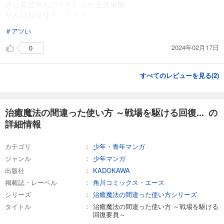
さに異世界もの！といった王道展開
がんばれウサト…！！！
試し読み
＃アツい
あらすじを表示する
2024年02月17日
0
治癒魔法の間違った使い方 ～戦場を駆ける回復要員～(18)
836
円 (税込)
カート
すべてのレビューを見る(
2
)
試し読み
あらすじを表示する
治癒魔法の間違った使い方 ～戦場を駆ける回復... の
詳細情報
カテゴリ
少年・青年マンガ
ジャンル
少年マンガ
出版社
KADOKAWA
掲載誌・レーベル
角川コミックス・エース
シリーズ
治癒魔法の間違った使い方シリーズ
タイトル
治癒魔法の間違った使い方 ～戦場を駆ける
回復要員～