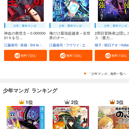
少年・青年マンガ
少年・青年マンガ
少年・青年マンガ
神血の救世主～0.000000
俺だけ最強超越者～全世
2周目冒険者は隠し
01％を引...
界のチー...
ス〈重力...
江藤俊司
疾狼
3rd Ie
Studio No.9
江藤俊司
フウワイ
土田健太
猫子
3rd Ie
朝日アオ
maruco
HykeC
St
無料で読む
無料で読む
無料で読む
「少年マンガ」無料一覧へ
少年マンガ ランキング
1位
2位
3位