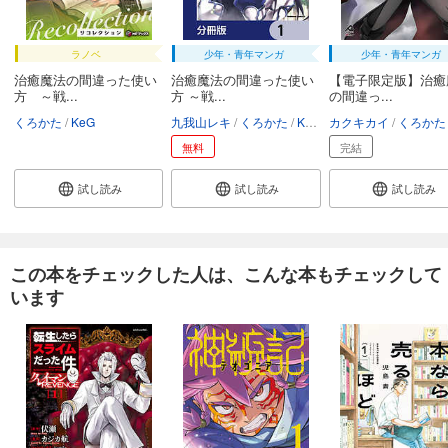
ラノベ
少年・青年マンガ
少年・青年マンガ
治癒魔法の間違った使い
治癒魔法の間違った使い
【電子限定版】治癒
方 ～戦...
方 ～戦...
の間違っ...
くろかた
KeG
九我山レキ
くろかた
KeG
カクキカイ
くろかた
無料
完結
試し読み
試し読み
試し読み
この本をチェックした人は、こんな本もチェックして
います