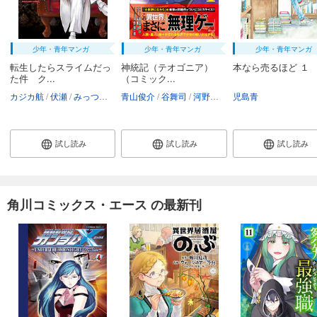
少年・青年マンガ
少年・青年マンガ
少年・青年マンガ
転生したらスライムだっ
神統記（テオゴニア）
本なら売るほど １
た件 ク...
（コミック...
カジカ航
伏瀬
みっつばー
青山俊介
谷舞司
河野紘一郎
児島青
試し読み
試し読み
試し読み
角川コミックス・エース の最新刊