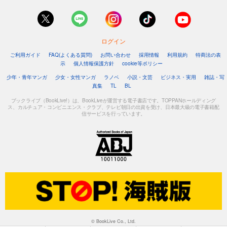
ログイン
ご利用ガイド
FAQ(よくある質問)
お問い合わせ
採用情報
利用規約
特商法の表
示
個人情報保護方針
cookie等ポリシー
少年・青年マンガ
少女・女性マンガ
ラノベ
小説・文芸
ビジネス・実用
雑誌・写
真集
TL
BL
ブックライブ（BookLive!）は、BookLiveが運営する電子書店です。TOPPANホールディング
ス、カルチュア・コンビニエンス・クラブ、テレビ朝日の出資を受け、日本最大級の電子書籍配
信サービスを行っています。
© BookLive Co., Ltd.