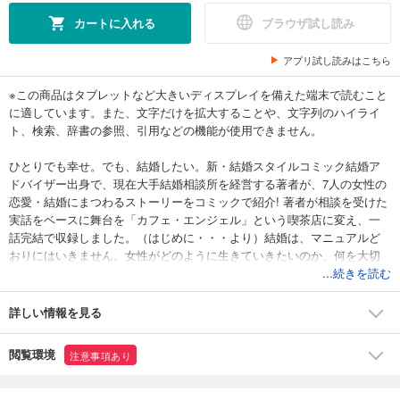
カートに入れる
ブラウザ試し読み
アプリ試し読みはこちら
※この商品はタブレットなど大きいディスプレイを備えた端末で読むこと
に適しています。また、文字だけを拡大することや、文字列のハイライ
ト、検索、辞書の参照、引用などの機能が使用できません。
ひとりでも幸せ。でも、結婚したい。新・結婚スタイルコミック結婚ア
ドバイザー出身で、現在大手結婚相談所を経営する著者が、7人の女性の
恋愛・結婚にまつわるストーリーをコミックで紹介! 著者が相談を受けた
実話をベースに舞台を「カフェ・エンジェル」という喫茶店に変え、一
話完結で収録しました。（はじめに・・・より）結婚は、マニュアルど
おりにはいきません。女性がどのように生きていきたいのか、何を大切
にしていきたいのか……、さまざまな人生の選択肢のなかから、自ら答
...続きを読む
えをつかみ取っていくものです。もちろん、結婚しないという選択肢も
含めてです。・ 仕事をもっとがんばりたいから、結婚は無理・・・・ 子
詳しい情報を見る
どもができにくい体質。プロポーズはうれしいけど不安・・・・ 婚活は
しているけど、“運命の人”になかなか出会えない・・・従来の「結婚っ
閲覧環境
注意事項あり
て、こうでなくっちゃ」といった固定観念でガチガチになっていません
か？７人のヒロインたちといっしょに「こういうふうにしていけば、仕
事も結婚も両立できるかも」という自分らしい結婚のスタイルを見つけ