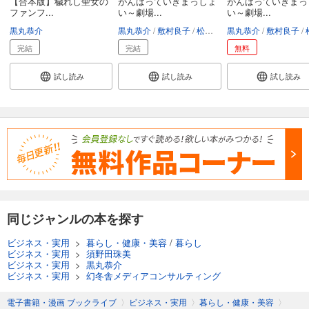
【合本版】穢れし聖女の
がんばっていきまっしょ
がんばっていきまっ
ファンフ...
い～劇場...
い～劇場...
黒丸恭介
黒丸恭介
敷村良子
松山市
黒丸恭介
敷村良子
松
完結
完結
無料
試し読み
試し読み
試し読み
同じジャンルの本を探す
ビジネス・実用
>
暮らし・健康・美容
/
暮らし
ビジネス・実用
>
須野田珠美
ビジネス・実用
>
黒丸恭介
ビジネス・実用
>
幻冬舎メディアコンサルティング
電子書籍・漫画 ブックライブ
〉
ビジネス・実用
〉
暮らし・健康・美容
〉