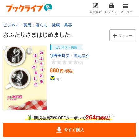
会員登録
ログイン
メニュー
ビジネス・実用
暮らし・健康・美容
おふたりさまはじめました。
フォロー
ビジネス・実用
須野田珠美
/
黒丸恭介
-
(0)
880
円 (税込)
4
pt
264
新規会員70%OFFクーポンで
円(税込)
今すぐ購入