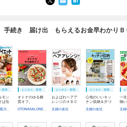
 手続き 届け出 もらえるお金早わかりＢ
・実用
ビジネス・実用
ビジネス・実用
ビジネス・実用
ビ
ルモン
オトナのゆる糖
およばれヘアア
心地のいいキッ
一生
さば缶
質オフ。
レンジのＡＢＣ
チン収納＆片づ
物い
け...
０...
黒川勇人
落合敏
OTONASALONE編集部
主婦の友社
主婦の友社
主婦