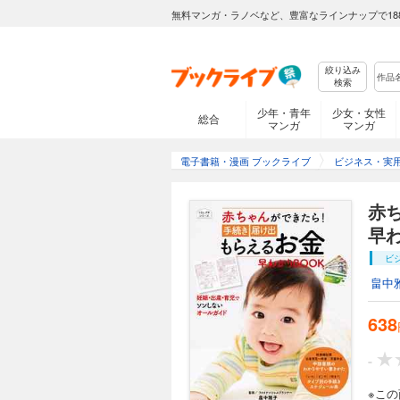
無料マンガ・ラノベなど、豊富なラインナップで18
絞り込み
検索
少年・青年
少女・女性
総合
マンガ
マンガ
電子書籍・漫画 ブックライブ
ビジネス・実
赤
早
ビ
畠中
638
-
※こ