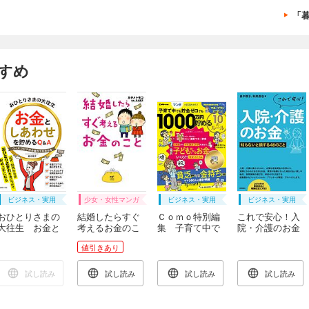
「
すめ
ビジネス・実用
少女・女性マンガ
ビジネス・実用
ビジネス・実用
おひとりさまの
結婚したらすぐ
Ｃｏｍｏ特別編
これで安心！入
大往生 お金と
考えるお金のこ
集 子育て中で
院・介護のお金
しあわせを貯め
と
も貯金ゼロで
―知らないと損
値引きあり
るＱ＆Ａ
も １０００万
する48のこと
円貯める １０
のルール
試し読み
試し読み
試し読み
試し読み