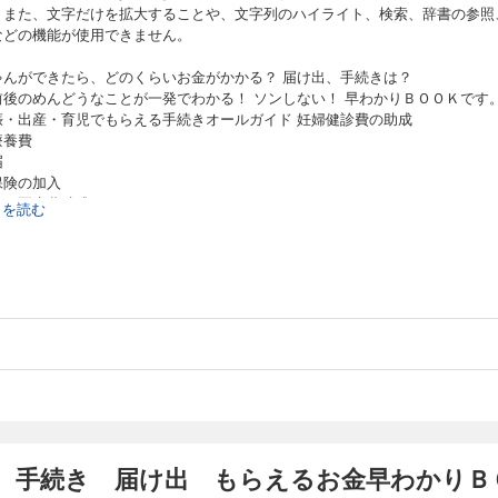
。また、文字だけを拡大することや、文字列のハイライト、検索、辞書の参照
などの機能が使用できません。
ゃんができたら、どのくらいお金がかかる？ 届け出、手続きは？
前後のめんどうなことが一発でわかる！ ソンしない！ 早わかりＢＯＯＫです
娠・出産・育児でもらえる手続きオールガイド 妊婦健診費の助成
療養費
届
保険の加入
もの医療費助成
続きを読む
育児一時金
手当
者給付の受給期間延長措置
手当金
休業給付金
費控除（還付申告）
続きだけでもらえるお金
カ月で１０万円貯める！ やりくりガイド
ｒｔ１ 月別やりくりポイント
ｒｔ２ わが家の家計簿お見せします！
ｒｔ３ ラク貯め完全ガイド
 手続き 届け出 もらえるお金早わかりＢ
月で１０万円貯めるためにいますぐできる３０のコト