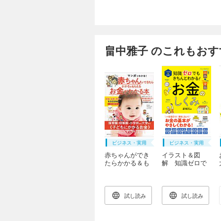
畠中雅子 のこれもおす
ビジネス・実用
ビジネス・実用
赤ちゃんができ
イラスト＆図
たらかかる＆も
解 知識ゼロで
らえるお金がわ
もきちんとわか
かる本
る！ お金のし
くみ
試し読み
試し読み