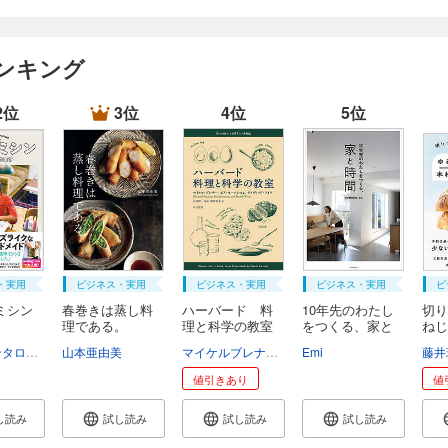
ンキング
2位
3位
4位
5位
・実用
ビジネス・実用
ビジネス・実用
ビジネス・実用
ビ
ミシン
春巻きは蒸し料
ハーバード 料
10年先のわたし
切り
理である。
理と科学の教室
をつくる、家と
ねじ
時...
品 .
コカドケンタロウ（ロッチ）
山本亜由美
マイケルブレナー
ピアセーレンセン
Emi
デイヴィ
藤井
値引きあり
値
し読み
試し読み
試し読み
試し読み