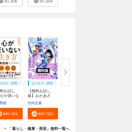
試し読み
試し読み
ジネス・実用
ビジネス・実用
料お試し
【無料お試し
心が老いな
版】おかあさ
..
ん、お...
秀樹
竹内文香
無料で読む
無料で読む
「暮らし・健康・美容」無料一覧へ