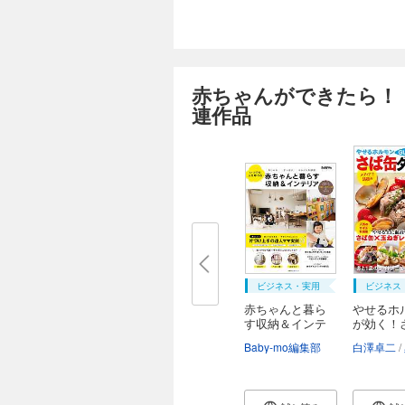
赤ちゃんができたら！
連作品
ビジネス・実用
ビジネス
赤ちゃんと暮ら
やせるホ
す収納＆インテ
が効く！
リ...
ダ...
Baby-mo編集部
白澤卓二