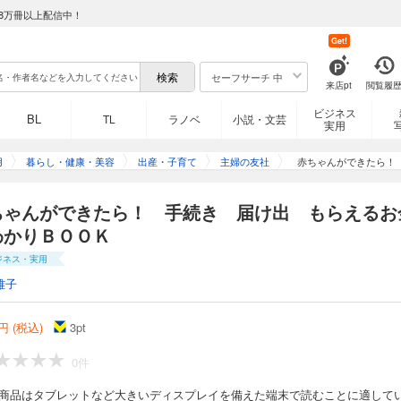
8万冊以上配信中！
Get!
セーフサーチ 中
来店pt
閲覧履
ビジネス
BL
TL
ラノベ
小説・文芸
実用
用
暮らし・健康・美容
出産・子育て
主婦の友社
赤ちゃんができたら！
ちゃんができたら！ 手続き 届け出 もらえるお
わかりＢＯＯＫ
ジネス・実用
雅子
円 (税込)
3
pt
0件
の商品はタブレットなど大きいディスプレイを備えた端末で読むことに適して