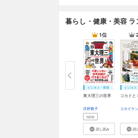
暮らし・健康・美容 ラ
1位
ビジネス・実用
ビジネス
東大理三の世界
コカドと
庄村敦子
NEW
試し読み
試