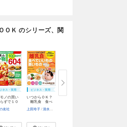
ＯＯＫ のシリーズ、関
ジネス・実用
ビジネス・実用
モノの買い
いつからＯＫ？
らずで１０
離乳食 食べ
て...
の友社
上田玲子
清水俊明