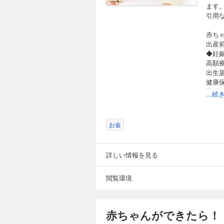
ます
引用
赤ち
出産
◆妊
高額
出生
健康
子ど
...
出産
児童
求職
お金
出産
育児
医療
詳しい情報を見る
◆手
◆３
閲覧環境
Ｐａ
Ｐａ
Ｐａ
赤ちゃんができたら！
３カ