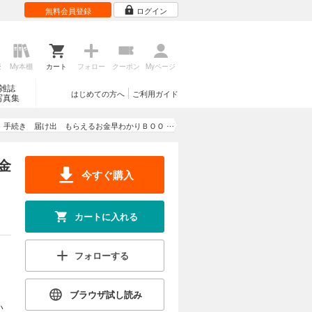
無料会員登録
ログイン
歴
My本棚
カート
フォロー
クーポン
Myページ
雑誌
はじめての方へ
ご利用ガイド
写真集
 手続き 届け出 もらえるお金早わかりＢＯＯ
Ｋ
金
今すぐ購入
カートに入れる
フォローする
ブラウザ試し読み
い