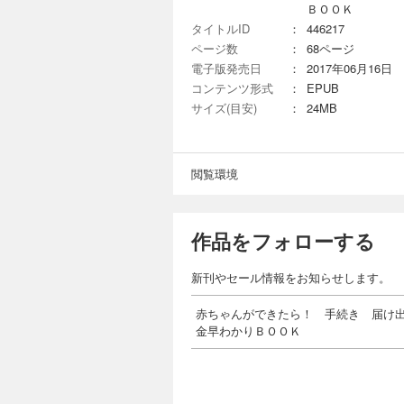
ＢＯＯＫ
タイトルID
：
446217
ページ数
：
68ページ
電子版発売日
：
2017年06月16日
コンテンツ形式
：
EPUB
サイズ(目安)
：
24MB
閲覧環境
作品をフォローする
新刊やセール情報をお知らせします。
赤ちゃんができたら！ 手続き 届け
金早わかりＢＯＯＫ