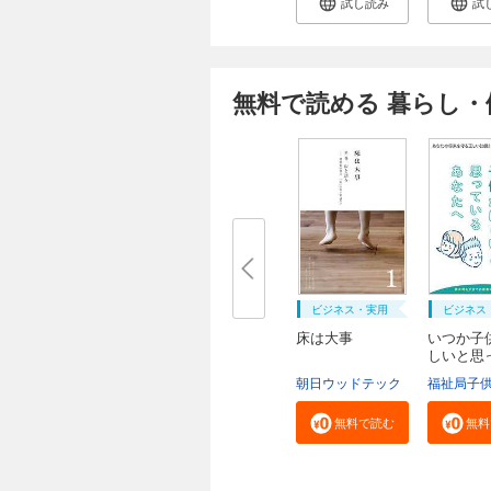
試し読み
試
無料で読める 暮らし・
ビジネス・実用
ビジネス
床は大事
いつか子
しいと思
る...
朝日ウッドテック
無料で読む
無料