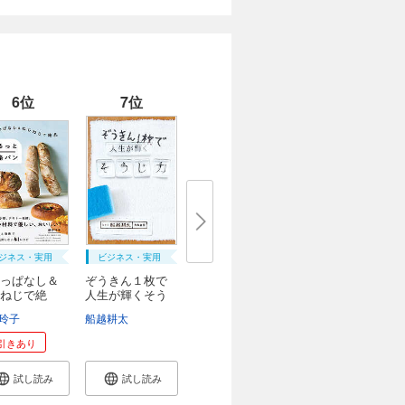
6位
7位
ジネス・実用
ビジネス・実用
っぱなし＆
ぞうきん１枚で
ねじで絶
人生が輝くそう
..
じ...
ッドワイツ
玲子
石川伸一
船越耕太
和田侑子
引きあり
試し読み
試し読み