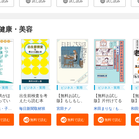
し読み
試し読み
試し読み
試し読み
健康・美容
・実用
ビジネス・実用
ビジネス・実用
ビジネス・実用
ビ
供がほ
出生前検査を考
【無料お試し
【無料お試し
【無
ってい
えたら読む本
版】もしもし、
版】片付けてる
版】
無...
こち...
のに...
い生.
福祉局子供・子育て支援部家庭支援課
毎日新聞取材班
東京都
宮田ナノ
米田まりな
もなか
和田
で読む
無料で読む
無料で読む
無料で読む