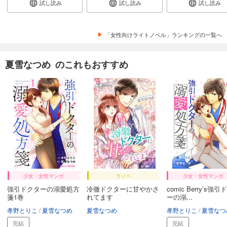
試し読み
試し読み
試し読み
「女性向けライトノベル」ランキングの一覧へ
夏雪なつめ のこれもおすすめ
少女・女性マンガ
ラノベ
少女・女性マンガ
強引ドクターの溺愛処方
冷徹ドクターに甘やかさ
comic Berry’s強
箋1巻
れてます
ーの溺...
孝野とりこ
夏雪なつめ
夏雪なつめ
孝野とりこ
夏雪なつ
完結
完結