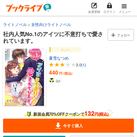
会員登録
ログイン
メニュー
ライトノベル
女性向けライトノベル
社内人気No.1のアイツに不意打ちで愛さ
フォロー
れています。
ラノベ
夏雪なつめ
3.0
(1)
440
円 (税込)
2
pt
132
新規会員70%OFFクーポンで
円(税込)
今すぐ購入