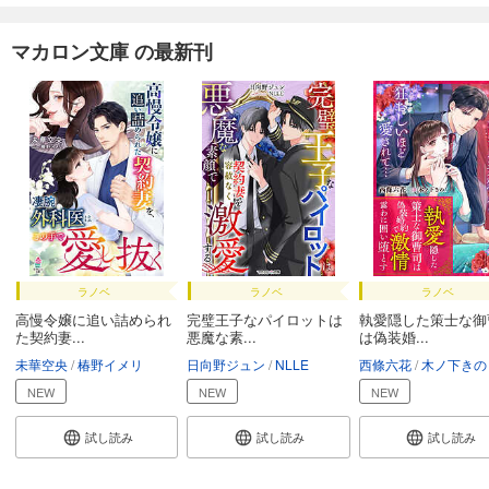
マカロン文庫 の最新刊
ラノベ
ラノベ
ラノベ
高慢令嬢に追い詰められ
完璧王子なパイロットは
執愛隠した策士な御
た契約妻...
悪魔な素...
は偽装婚...
未華空央
椿野イメリ
日向野ジュン
NLLE
西條六花
木ノ下きの
NEW
NEW
NEW
試し読み
試し読み
試し読み