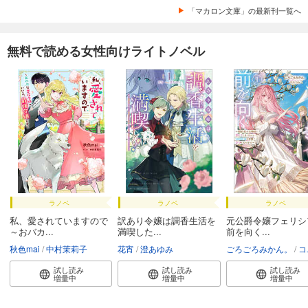
「マカロン文庫」の最新刊一覧へ
無料で読める女性向けライトノベル
ラノベ
ラノベ
ラノベ
私、愛されていますので
訳あり令嬢は調香生活を
元公爵令嬢フェリシ
～おバカ...
満喫した...
前を向く...
秋色mai
中村茉莉子
花宵
澄あゆみ
ごろごろみかん。
コユ
試し読み
試し読み
試し読み
増量中
増量中
増量中