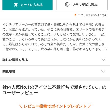
カートに入れる
ブラウザ試し読み
アプリ試し読みはこちら
インテリアメーカーの営業部で働く美和は朝から晩まで仕事漬けの毎日
で、恋愛から遠ざかっていた。そこにある日突然、エリートでモテモテ
の先輩・昴が異動してくることに。ノリが軽くて愛想がいい昴は、「恋
愛のこと、いろいろ教えてあげようか」となにかと美和にかまってく
る。最初はからかわれていると苛立つ美和だったが、次第に彼の優しさ
に惹かれていく。そして、飲み会の帰り道、急に昴がキスをしてきて…!?
詳しい情報を見る
閲覧環境
社内人気No.1のアイツに不意打ちで愛されてい... の
ユーザーレビュー
＼ レビュー投稿でポイントプレゼント ／