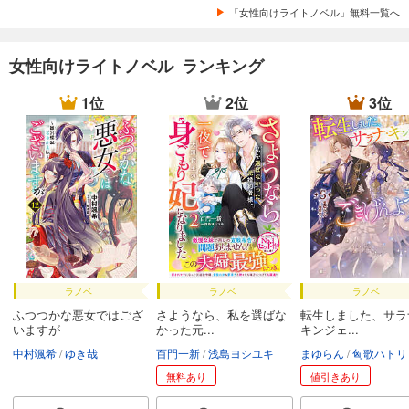
「女性向けライトノベル」無料一覧へ
女性向けライトノベル ランキング
1位
2位
3位
ラノベ
ラノベ
ラノベ
ふつつかな悪女ではござ
さようなら、私を選ばな
転生しました、サラ
いますが
かった元...
キンジェ...
中村颯希
ゆき哉
百門一新
浅島ヨシユキ
まゆらん
匈歌ハトリ
無料あり
値引きあり