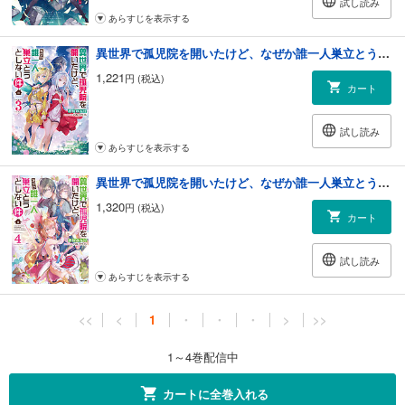
試し読み
あらすじを表示する
異世界で孤児院を開いたけど、なぜか誰一人巣立とうとしない件３
1,221
円 (税込)
カート
試し読み
あらすじを表示する
異世界で孤児院を開いたけど、なぜか誰一人巣立とうとしない件４【電子書籍限定書き下ろしSS付き】
1,320
円 (税込)
カート
試し読み
あらすじを表示する
<<
<
1
・
・
・
>
>>
1～4巻配信中
カートに全巻入れる