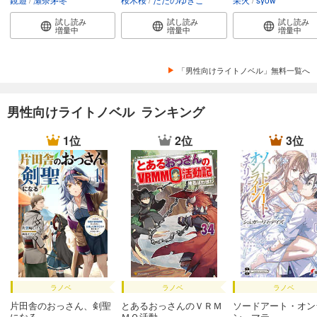
試し読み
試し読み
試し読み
増量中
増量中
増量中
「男性向けライトノベル」無料一覧へ
男性向けライトノベル ランキング
1位
2位
3位
ラノベ
ラノベ
ラノベ
片田舎のおっさん、剣聖
とあるおっさんのＶＲＭ
ソードアート・オン
になる ...
ＭＯ活動...
ン マテ...