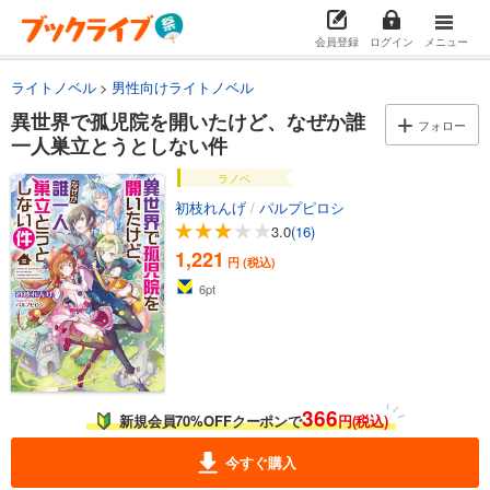
会員登録
ログイン
メニュー
ライトノベル
男性向けライトノベル
異世界で孤児院を開いたけど、なぜか誰
フォロー
一人巣立とうとしない件
ラノベ
初枝れんげ
/
パルプピロシ
3.0
(16)
1,221
円 (税込)
6
pt
366
新規会員70%OFFクーポンで
円(税込)
今すぐ購入