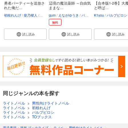
勇者パーティーを追放さ
辺境の魔法薬師 ～自由気
【合本版1-2巻】大
れた俺だ...
ままな...
と呼ば...
初枝れんげ
柴乃櫂人
くりもとぴんこ
gum
えながゆうき
パルプピロシ
K1you
パルプピロシ
無料
試し読み
試し読み
試し読み
同じジャンルの本を探す
ライトノベル
>
男性向けライトノベル
ライトノベル
>
初枝れんげ
ライトノベル
>
パルプピロシ
ライトノベル
>
TOブックス
電子書籍・漫画 ブックライブ
〉
ラノベ
〉
男性向けライトノベル
〉