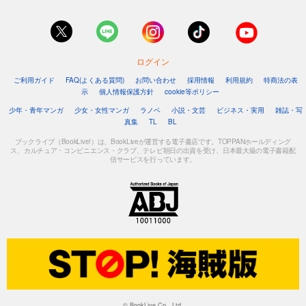
ログイン
ご利用ガイド
FAQ(よくある質問)
お問い合わせ
採用情報
利用規約
特商法の表
示
個人情報保護方針
cookie等ポリシー
少年・青年マンガ
少女・女性マンガ
ラノベ
小説・文芸
ビジネス・実用
雑誌・写
真集
TL
BL
ブックライブ（BookLive!）は、BookLiveが運営する電子書店です。TOPPANホールディング
ス、カルチュア・コンビニエンス・クラブ、テレビ朝日の出資を受け、日本最大級の電子書籍配
信サービスを行っています。
© BookLive Co., Ltd.