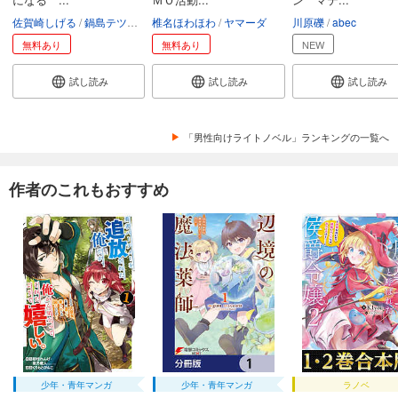
佐賀崎しげる
鍋島テツヒロ
椎名ほわほわ
ヤマーダ
川原礫
abec
無料あり
無料あり
NEW
試し読み
試し読み
試し読み
「男性向けライトノベル」ランキングの一覧へ
作者のこれもおすすめ
少年・青年マンガ
少年・青年マンガ
ラノベ