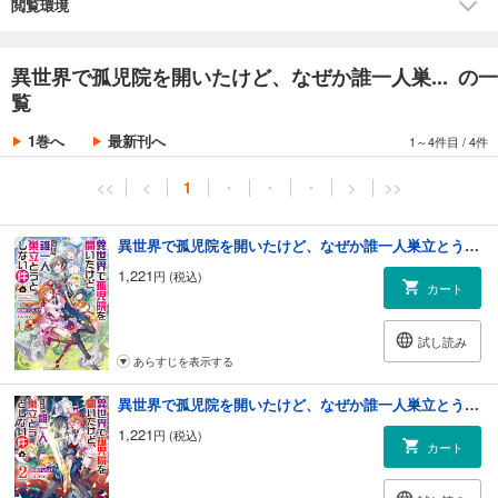
今、はぐれ者たちの居場所を賭けた、波乱の毎日が幕を開ける！
閲覧環境
これは後に最強の孤児院長として名を馳せる〝マサツグ様〟の壮大かつ
華麗なる英雄伝【サーガ】である。
異世界で孤児院を開いたけど、なぜか誰一人巣... の一
覧
著者について
1巻へ
最新刊へ
1～4件目
/
4件
●初枝れんげ（ハツエダ レンゲ）
京都生まれの京都育ち。大学で働くサラリーマンです。
<<
<
1
・
・
・
>
>>
傷ついた心を執筆活動で癒す三文小説家。
そろそろ婚活せねば未来がやばいアラサー男子でもあります。
異世界で孤児院を開いたけど、なぜか誰一人巣立とうとしない件
1,221
円 (税込)
カート
試し読み
あらすじを表示する
異世界で孤児院を開いたけど、なぜか誰一人巣立とうとしない件２
1,221
円 (税込)
カート