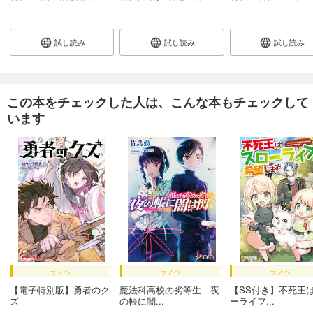
試し読み
試し読み
試し読み
この本をチェックした人は、こんな本もチェックして
います
ラノベ
ラノベ
ラノベ
【電子特別版】勇者のク
魔法科高校の劣等生 夜
【SS付き】不死王
ズ
の帳に闇...
ーライフ...