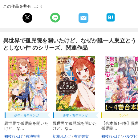
この作品を共有しよう
異世界で孤児院を開いたけど、なぜか誰一人巣立とう
としない件 のシリーズ、関連作品
少年・青年マンガ
少年・青年マンガ
ラノベ
異世界で孤児院を開いた
異世界で孤児院を開いた
【合本版1-4巻】異
けど、な...
けど、な...
孤児院...
初枝れんげ
有池智実
初枝れんげ
有池智実
初枝れんげ
パルプピ