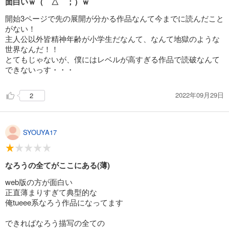
面白いｗ（￣△￣；）ｗ
開始3ページで先の展開が分かる作品なんて今までに読んだこと
がない！
主人公以外皆精神年齢が小学生だなんて、なんて地獄のような
世界なんだ！！
とてもじゃないが、僕にはレベルが高すぎる作品で読破なんて
できないっす・・・
2022年09月29日
2
SYOUYA17
なろうの全てがここにある(薄)
web版の方が面白い
正直薄まりすぎて典型的な
俺tueee系なろう作品になってます
できればなろう描写の全ての