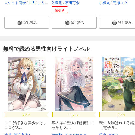
ロケット商会
toi8
ナカシマ723
佐島勤
石田可奈
小狐丸
高瀬コウ
値引き
試し読み
試し読み
試し読み
無料で読める男性向けライトノベル
ラノベ
ラノベ
ラノベ
エロゲ好きな美少女は、
隣の席の聖女様は俺にこ
転生令嬢は旅する編
エロゲみ...
っそりス...
【電子Ｓ...
鏡遊
瀬奈茅冬*
桜木桜
ただのゆきこ
采火
syow