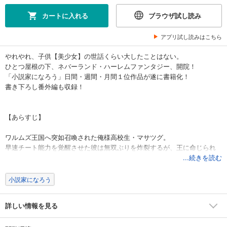
カートに入れる
ブラウザ試し読み
アプリ試し読みはこちら
やれやれ、子供【美少女】の世話くらい大したことはない。
ひとつ屋根の下、ネバーランド・ハーレムファンタジー、開院！
「小説家になろう」日間・週間・月間１位作品が遂に書籍化！
書き下ろし番外編も収録！
【あらすじ】
ワルムズ王国へ突如召喚された俺様高校生・マサツグ。
早速チート能力を覚醒させた彼は無双ぶりを炸裂するが、王に命じられ
たのは荒れ果てた孤児院の経営だった！
...続きを読む
おまけに前院長の借金回収を目論む輩に狙われるばかりか、集まってく
るのは残念な美少女たちばかり。
小説家になろう
門限破り上等のエルフに、一人じゃ眠れない猫人族、我儘放題の精霊な
ど、面倒事は尽きない。
詳しい情報を見る
元々、偉そうなだけでクラスカースト底辺な彼に一体どうしろと？
頼りは最強の異能と行く宛のない不遇な仲間のみ!?