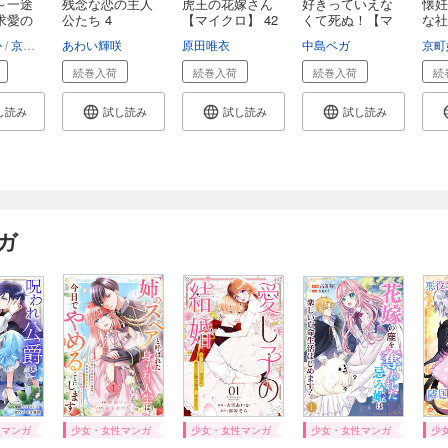
～一途
残念な恋の主人
虎王の花嫁さん
好きっていえな
懐妊
求愛の
公たち 4
【マイクロ】 42
くて死ぬ！【マ
な社
イ...
手...
か
京町妃紗
あわい輝咲
原田唯衣
中島ベガ
京町
続巻入荷
続巻入荷
続巻入荷
続
し読み
試し読み
試し読み
試し読み
ガ
性マンガ
少女・女性マンガ
少女・女性マンガ
少女・女性マンガ
少