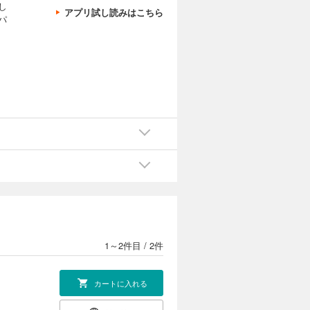
し
アプリ試し読みはこちら
パ
1～2件目
/
2件
カートに入れる