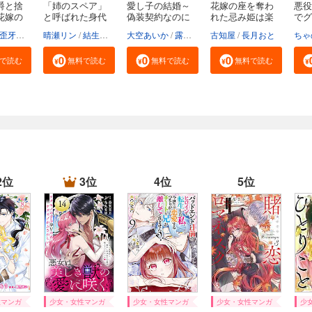
爵と捨
「姉のスペア」
愛し子の結婚～
花嫁の座を奪わ
悪役
花嫁の
と呼ばれた身代
偽装契約なのに
れた忌み姫は楽
でグ
わ...
エ...
し...
い...
歪牙龍尾
晴瀬リン
結生まひろ
大空あいか
露原そら
古知屋
長月おと
ちゃ
で読む
無料で読む
無料で読む
無料で読む
2位
3位
4位
5位
性マンガ
少女・女性マンガ
少女・女性マンガ
少女・女性マンガ
少