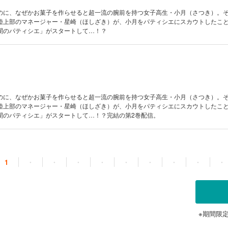
のに、なぜかお菓子を作らせると超一流の腕前を持つ女子高生・小月（さつき）。
陸上部のマネージャー・星崎（ほしざき）が、小月をパティシエにスカウトしたこ
闇のパティシエ」がスタートして…！？
２
のに、なぜかお菓子を作らせると超一流の腕前を持つ女子高生・小月（さつき）。
陸上部のマネージャー・星崎（ほしざき）が、小月をパティシエにスカウトしたこ
闇のパティシエ」がスタートして…！？完結の第2巻配信。
1
・
・
・
・
・
・
・
・
・
※期間限