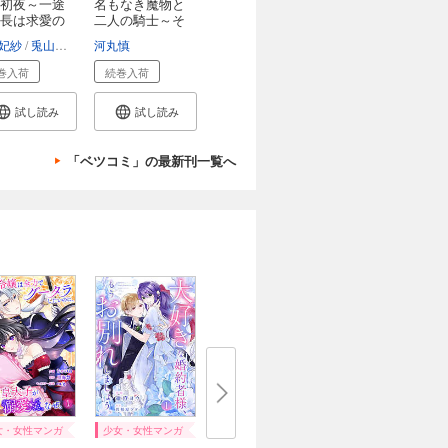
初夜～一途
名もなき魔物と
長は求愛の
二人の騎士～そ
し...
妃紗
兎山もなか
河丸慎
巻入荷
続巻入荷
試し読み
試し読み
「ベツコミ」の最新刊一覧へ
女・女性マンガ
少女・女性マンガ