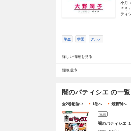
小月
ざき
ティ
学生
学園
グルメ
詳しい情報を見る
閲覧環境
闇のパティシエ の一覧
全2巻配信中
1巻へ
最新刊へ
完結
闇のパティシエ 