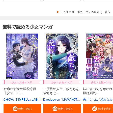
「ミステリーボニータ」の最新刊一覧へ
無料で読める少女マンガ
少女・女性マンガ
少女・女性マンガ
少女・女性マンガ
余命わずかの脇役令嬢
二度目の人生、敵たちを
妹にすべてを奪われ
【タテヨミ...
後悔させ...
嬢は婚約...
CHOVA
KIMPEUL
JAEUNHYANG
Daedaewon
MAMAKOTO
陽気なおじさん
吉井くちは
柏みなみ
Conte
無料で読む
無料で読む
無料で読む