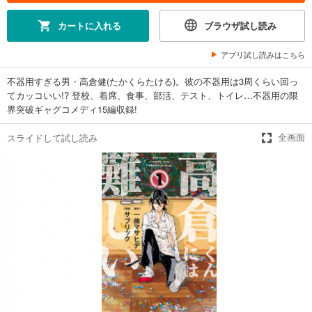
カートに入れる
ブラウザ試し読み
アプリ試し読みはこちら
不器用すぎる男・高倉健(たかくらたける)。彼の不器用は3周くらい回っ
てカッコいい!? 登校、着席、食事、部活、テスト、トイレ…不器用の限
界突破ギャグコメディ15編収録!
スライドして試し読み
全画面