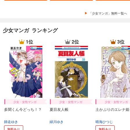
「少女マンガ」無料一覧へ
少女マンガ ランキング
1位
2位
3位
少女・女性マンガ
少女・女性マンガ
少女・女性マンガ
多聞くん今どっち！？
夏目友人帳
土かぶりのエレナ姫
師走ゆき
緑川ゆき
晴海ひつじ
無料あり
無料あり