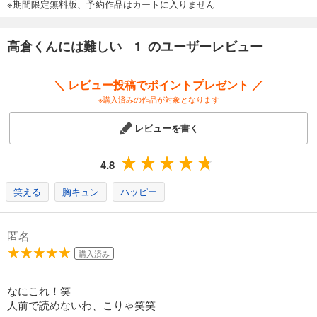
※期間限定無料版、予約作品はカートに入りません
高倉くんには難しい 1 のユーザーレビュー
＼ レビュー投稿でポイントプレゼント ／
※購入済みの作品が対象となります
レビューを書く
4.8
笑える
胸キュン
ハッピー
匿名
購入済み
なにこれ！笑
人前で読めないわ、こりゃ笑笑