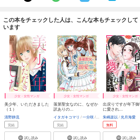
この本をチェックした人は、こんな本もチェックして
います
少女・女性マンガ
少女・女性マンガ
少女・女性マンガ
美少年、いただきました
落第聖女なのに、なぜか
出戻りですが年下御
（１）
訳ありの...
に愛され...
清野静流
イタガキコマリ
一分咲
笹原亜美
朱嶋楽以
光月海愛
完結
完結
無料
試し読み
試し読み
試し読み