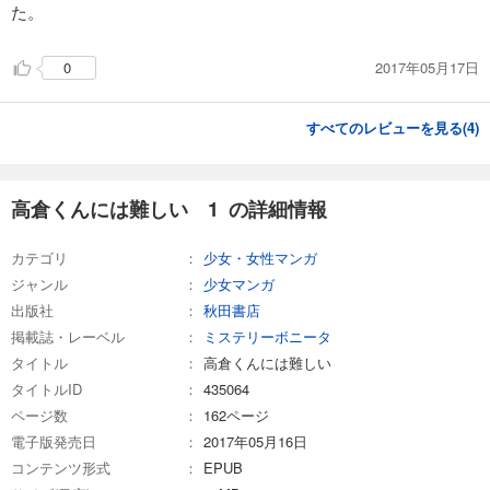
た。
2017年05月17日
0
すべてのレビューを見る(
4
)
高倉くんには難しい 1 の詳細情報
カテゴリ
少女・女性マンガ
ジャンル
少女マンガ
出版社
秋田書店
掲載誌・レーベル
ミステリーボニータ
タイトル
高倉くんには難しい
タイトルID
435064
ページ数
162ページ
電子版発売日
2017年05月16日
コンテンツ形式
EPUB