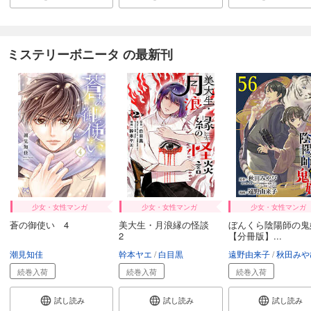
ミステリーボニータ の最新刊
少女・女性マンガ
少女・女性マンガ
少女・女性マンガ
蒼の御使い 4
美大生・月浪縁の怪談
ぼんくら陰陽師の鬼
2
【分冊版】...
潮見知佳
幹本ヤエ
白目黒
遠野由来子
秋田みや
続巻入荷
続巻入荷
続巻入荷
試し読み
試し読み
試し読み