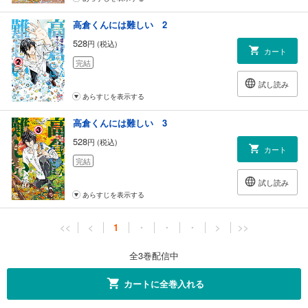
高倉くんには難しい 2
528
円 (税込)
カート
完結
試し読み
あらすじを表示する
高倉くんには難しい 3
528
円 (税込)
カート
完結
試し読み
あらすじを表示する
<<
<
1
・
・
・
>
>>
全3巻配信中
カートに全巻入れる