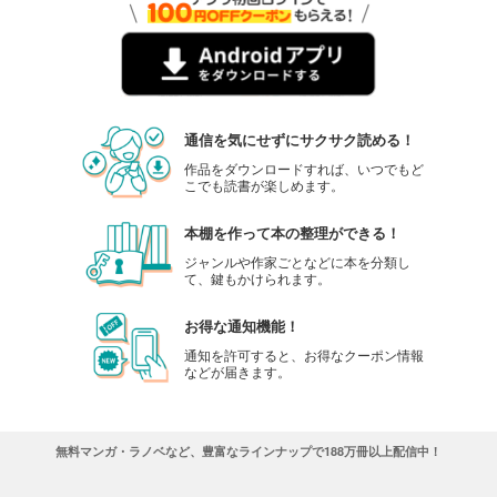
通信を気にせずにサクサク読める！
作品をダウンロードすれば、いつでもど
こでも読書が楽しめます。
本棚を作って本の整理ができる！
ジャンルや作家ごとなどに本を分類し
て、鍵もかけられます。
お得な通知機能！
通知を許可すると、お得なクーポン情報
などが届きます。
無料マンガ・ラノベなど、豊富なラインナップで188万冊以上配信中！