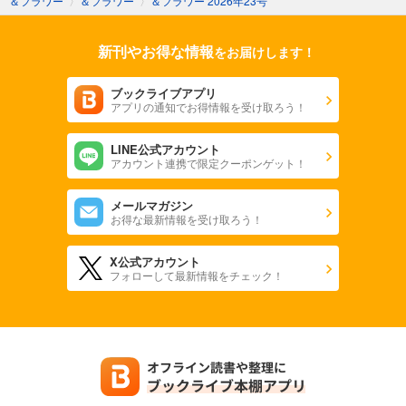
＆フラワー
〉
＆フラワー
〉
＆フラワー 2026年23号
＆フラワー 2025年40号
新刊やお得な情報
をお届けします！
275
円 (税込)
カート
ブックライブアプリ
アプリの通知でお得情報を受け取ろう！
試し読み
あらすじを表示する
LINE公式アカウント
＆フラワー 2025年39号
アカウント連携で限定クーポンゲット！
275
円 (税込)
カート
メールマガジン
お得な最新情報を受け取ろう！
試し読み
あらすじを表示する
X公式アカウント
フォローして最新情報をチェック！
＆フラワー 2025年38号
275
円 (税込)
カート
試し読み
あらすじを表示する