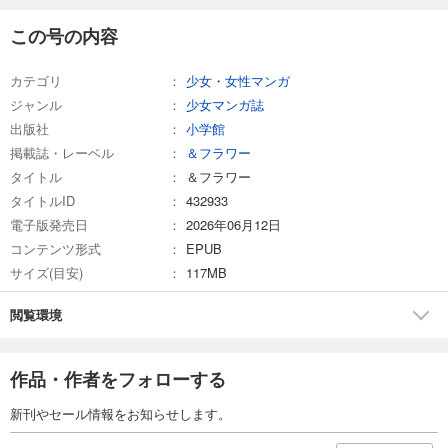
＆フラワー 2026年14号
この号の内容
275
円 (税込)
カート
カテゴリ
少女・女性マンガ
ジャンル
少女マンガ誌
試し読み
出版社
小学館
あらすじを表示する
掲載誌・レーベル
＆フラワー
＆フラワー 2026年13号
タイトル
＆フラワー
275
円 (税込)
タイトルID
432933
カート
電子版発売日
2026年06月12日
コンテンツ形式
EPUB
試し読み
サイズ(目安)
117MB
あらすじを表示する
＆フラワー 2026年12号
閲覧環境
275
円 (税込)
カート
作品・作者をフォローする
試し読み
新刊やセール情報をお知らせします。
あらすじを表示する