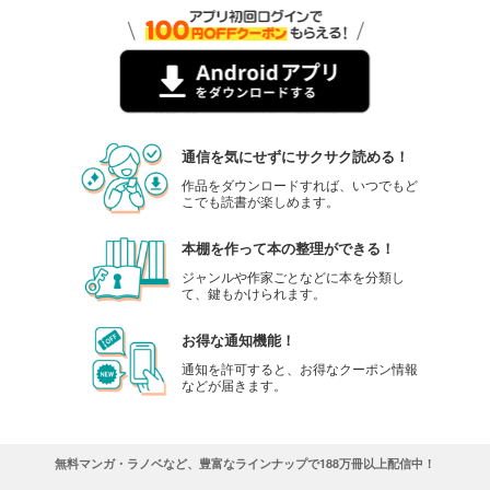
＆フラワー 2025年37号
275
円 (税込)
カート
試し読み
あらすじを表示する
通信を気にせずにサクサク読める！
＆フラワー 2025年36号
作品をダウンロードすれば、いつでもど
こでも読書が楽しめます。
275
円 (税込)
カート
本棚を作って本の整理ができる！
試し読み
ジャンルや作家ごとなどに本を分類し
て、鍵もかけられます。
あらすじを表示する
＆フラワー 2025年35号
お得な通知機能！
275
円 (税込)
通知を許可すると、お得なクーポン情報
カート
などが届きます。
試し読み
あらすじを表示する
無料マンガ・ラノベなど、豊富なラインナップで188万冊以上配信中！
＆フラワー 2025年34号