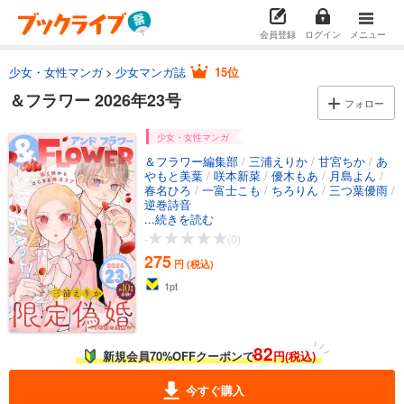
会員登録
ログイン
メニュー
少女・女性マンガ
少女マンガ誌
15位
＆フラワー 2026年23号
フォロー
少女・女性マンガ
＆フラワー編集部
/
三浦えりか
/
甘宮ちか
/
あ
やもと美葉
/
咲本新菜
/
優木もあ
/
月島よん
/
春名ひろ
/
一富士こも
/
ちろりん
/
三つ葉優雨
/
逆巻詩音
...続きを読む
-
(0)
275
円 (税込)
1
pt
82
新規会員70%OFFクーポンで
円(税込)
今すぐ購入