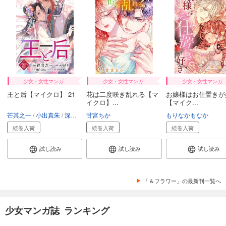
カート
試し読み
あらすじを表示する
＆フラワー 2026年4号
275
円 (税込)
カート
少女・女性マンガ
少女・女性マンガ
少女・女性マンガ
王と后【マイクロ】 21
花は二度咲き乱れる【マ
お嬢様はお仕置きが
試し読み
イクロ】...
【マイク...
あらすじを表示する
芒其之一
小出真朱
深山くのえ
甘宮ちか
もりなかもなか
続巻入荷
続巻入荷
続巻入荷
＆フラワー 2026年3号
275
円 (税込)
試し読み
試し読み
試し読み
カート
試し読み
「＆フラワー」の最新刊一覧へ
あらすじを表示する
＆フラワー 2026年2号
少女マンガ誌 ランキング
275
円 (税込)
カート