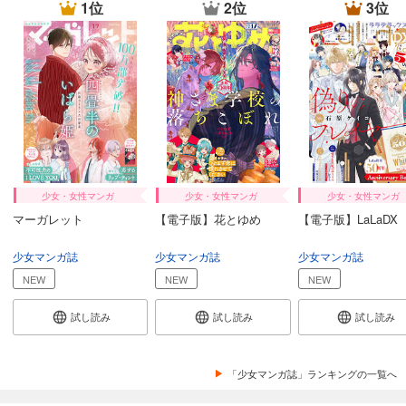
1位
2位
3位
試し読み
あらすじを表示する
＆フラワー 2026年1号
275
円 (税込)
カート
試し読み
あらすじを表示する
少女・女性マンガ
少女・女性マンガ
少女・女性マンガ
＆フラワー 2025年48号
マーガレット
【電子版】花とゆめ
【電子版】LaLaDX
275
円 (税込)
カート
少女マンガ誌
少女マンガ誌
少女マンガ誌
NEW
NEW
NEW
試し読み
あらすじを表示する
試し読み
試し読み
試し読み
＆フラワー 2025年47号
275
円 (税込)
「少女マンガ誌」ランキングの一覧へ
カート