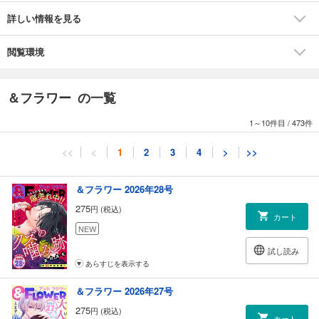
王子様を隷属させてしまいました（でも何故か王子はノリノリで私に命
詳しい情報を見る
令してと言ってきます）」
●三つ葉優雨「share」再録
●逆巻詩音「ウチに帰って婚活します」再録
閲覧環境
＆フラワー の一覧
1～10件目
/
473件
<<
<
1
2
3
4
>
>>
＆フラワー 2026年28号
275
円 (税込)
カート
NEW
試し読み
あらすじを表示する
＆フラワー 2026年27号
275
円 (税込)
カート