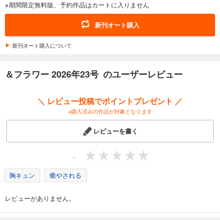
※期間限定無料版、予約作品はカートに入りません
あらすじを表示する
＆フラワー 2026年17号
新刊オート購入
275
円 (税込)
カート
新刊オート購入について
試し読み
＆フラワー 2026年23号 のユーザーレビュー
あらすじを表示する
＆フラワー 2026年16号
＼ レビュー投稿でポイントプレゼント ／
275
円 (税込)
※購入済みの作品が対象となります
カート
レビューを書く
試し読み
あらすじを表示する
-
＆フラワー 2026年15号
胸キュン
癒やされる
275
円 (税込)
カート
レビューがありません。
試し読み
あらすじを表示する