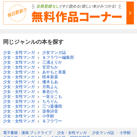
あらすじを表示する
＆フラワー 2025年43号
275
円 (税込)
カート
同じジャンルの本を探す
試し読み
あらすじを表示する
少女・女性マンガ
>
少女マンガ誌
少女・女性マンガ
>
＆フラワー編集部
＆フラワー 2025年42号
少女・女性マンガ
>
三浦えりか
少女・女性マンガ
>
甘宮ちか
275
円 (税込)
少女・女性マンガ
>
あやもと美葉
カート
少女・女性マンガ
>
咲本新菜
少女・女性マンガ
>
優木もあ
少女・女性マンガ
>
月島よん
試し読み
少女・女性マンガ
>
春名ひろ
あらすじを表示する
少女・女性マンガ
>
一富士こも
少女・女性マンガ
>
ちろりん
＆フラワー 2025年41号
少女・女性マンガ
>
三つ葉優雨
少女・女性マンガ
>
逆巻詩音
275
円 (税込)
少女・女性マンガ
>
小学館
カート
少女・女性マンガ
>
＆フラワー
試し読み
電子書籍・漫画 ブックライブ
〉
少女・女性マンガ
〉
少女マンガ誌
〉
小学館
〉
あらすじを表示する