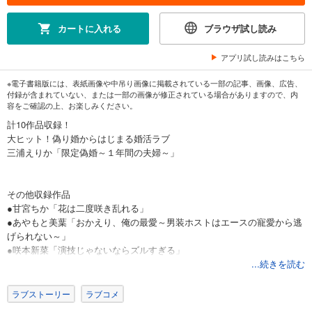
カートに入れる
ブラウザ試し読み
アプリ試し読みはこちら
※電子書籍版には、表紙画像や中吊り画像に掲載されている一部の記事、画像、広告、
付録が含まれていない、または一部の画像が修正されている場合がありますので、内
容をご確認の上、お楽しみください。
計10作品収録！
大ヒット！偽り婚からはじまる婚活ラブ
三浦えりか「限定偽婚～１年間の夫婦～」
その他収録作品
●甘宮ちか「花は二度咲き乱れる」
●あやもと美葉「おかえり、俺の最愛～男装ホストはエースの寵愛から逃
げられない～」
●咲本新菜「演技じゃないならズルすぎる」
●優木もあ「終焉の初情～災いの黒蛇様は私を離さない～」
...続きを読む
●月島よん「自惚れ女子と隠れオオカミ」
●春名ひろ「次期社長が言うには恋じゃない」
ラブストーリー
ラブコメ
●まんが：一富士こも 原作：ちろりん「新米魔術師の私が手違いで腹黒な