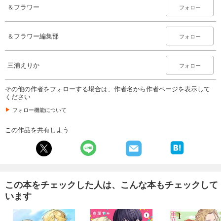
＆フラワー 2026年11号
＆フラワー
フォロー
275
円 (税込)
カート
＆フラワー編集部
フォロー
試し読み
あらすじを表示する
三浦えりか
フォロー
＆フラワー 2026年10号
275
その他の作者をフォローする場合は、作者名から作者ページを表示して
円 (税込)
カート
ください
フォロー機能について
試し読み
あらすじを表示する
この作品を共有しよう
＆フラワー 2026年9号
275
円 (税込)
カート
この本をチェックした人は、こんな本もチェックして
試し読み
います
あらすじを表示する
＆フラワー 2026年8号