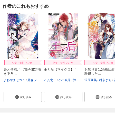
作者のこれもおすすめ
試し読み
あらすじを表示する
＆フラワー 2025年46号
275
円 (税込)
カート
試し読み
あらすじを表示する
＆フラワー 2025年45号
275
少女・女性マンガ
少女・女性マンガ
少女・女性マンガ
円 (税込)
カート
梟と番様: 1【電子限定描
王と后【マイクロ】 1
お飾り妻は冷酷旦那
き下ろ...
離縁した...
試し読み
よねやませつこ
藤森フクロウ
芒其之一
笹原亜美
小出真朱
深山くのえ
笹原亜美
柑奈まち
石
あらすじを表示する
＆フラワー 2025年44号
試し読み
試し読み
試し読み
275
円 (税込)
カート
試し読み