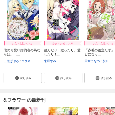
275
円 (税込)
カート
試し読み
あらすじを表示する
＆フラワー 2026年7号
275
円 (税込)
少女・女性マンガ
少女・女性マンガ
少女・女性マンガ
カート
僕の可愛い婚約者の為な
踏んだり、蹴ったり、愛
「赤毛の役立たず」
らば。【...
したり１...
ビになっ...
試し読み
三槻ぱぶろ
ユウキ
壱屋すみ
天宮こなつ
糸加
あらすじを表示する
＆フラワー 2026年6号
275
試し読み
試し読み
試し読み
円 (税込)
カート
試し読み
あらすじを表示する
＆フラワー の最新刊
＆フラワー 2026年5号
275
円 (税込)