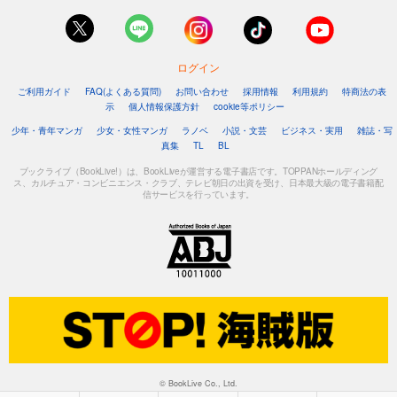
275
円 (税込)
カート
ログイン
試し読み
ご利用ガイド
FAQ(よくある質問)
お問い合わせ
採用情報
利用規約
特商法の表
あらすじを表示する
示
個人情報保護方針
cookie等ポリシー
＆フラワー 2025年33号
少年・青年マンガ
少女・女性マンガ
ラノベ
小説・文芸
ビジネス・実用
雑誌・写
真集
TL
BL
275
円 (税込)
カート
ブックライブ（BookLive!）は、BookLiveが運営する電子書店です。TOPPANホールディング
ス、カルチュア・コンビニエンス・クラブ、テレビ朝日の出資を受け、日本最大級の電子書籍配
信サービスを行っています。
試し読み
あらすじを表示する
＆フラワー 2025年32号
275
円 (税込)
カート
試し読み
あらすじを表示する
＆フラワー 2025年31号
© BookLive Co., Ltd.