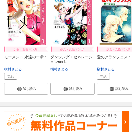
少女・女性マンガ
少女・女性マンガ
少女・女性マンガ
モーメント 永遠の一瞬 1
ダンシング・ゼネレーシ
愛のアランフェス 1
ョンseni...
槇村さとる
槇村さとる
槇村さとる
完結
完結
試し読み
試し読み
試し読み