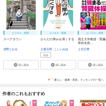
ビジネス・実用
ビジネス・実用
ビジネス・実用
スペアタウン
からだの厚みを薄くする
国立大学教授・腎臓
界的名医...
清野とおる
土屋元明
こしいみほ
上月正博
完結
試し読み
試し読み
試し読み
「暮らし・健康・美容」ランキングの一覧へ
作者のこれもおすすめ