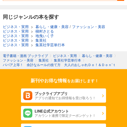
同じジャンルの本を探す
ビジネス・実用
>
暮らし・健康・美容
/
ファッション・美容
ビジネス・実用
>
槇村さとる
ビジネス・実用
>
地曳いく子
ビジネス・実用
>
集英社
ビジネス・実用
>
集英社学芸単行本
電子書籍・漫画 ブックライブ
〉
ビジネス・実用
〉
暮らし・健康・美容
〉
ファッション・美容
〉
集英社
〉
集英社学芸単行本
〉
ババア上等！ 余計なルールの捨て方 大人のおしゃれＤｏ！＆Ｄｏｎ’ｔ
新刊やお得な情報
をお届けします！
ブックライブアプリ
アプリの通知でお得情報を受け取ろう！
LINE公式アカウント
アカウント連携で限定クーポンゲット！