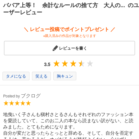
を極めること！ みんなついてこい、カモン、ジョイナス！」【目次】お
ババア上等！ 余計なルールの捨て方 大人の... のユ
しゃれ対談１ 大人のおしゃれはコンフォートゾーンの半歩先/１ “すっか
ーザーレビュー
り大人”世代は、おしゃれと健康がリンクする/２ 肉の雪崩に勝つ/３ 大人
になるほどちょいデブかちょいヤセしかいない/４ やせたからっておしゃ
れにはなれない/５ 今どきブラウスのイン・アンド・アウト/６ あなたた
＼ レビュー投稿でポイントプレゼント ／
ち、本当に脚を長く見せたいの？/おしゃれ対談２ スタイルより自分の“キ
※購入済みの作品が対象となります
ャラ”を確立しよう/７ 大人ワンピースには落とし穴がある/８ 二十一世紀
のニュアンストップスは七難隠す/９ 黒ずくめのあなた、今日、魔女の集
レビューを書く
会ですか？/Ｃｏｌｕｍｎ 大人の金のかけどころ/10 コンサバすぎるスト
ール＆スカーフは老け見えする/11 ミッシーコーナーを制する者がオバサ
ン臭さを制する/12 部屋着の“ラク”と“汚れてもいい”はまったく別もの/ス
3.5
ペシャル企画 Ｄｏ！大人の家庭科スタイリスト専科/13 大人は毎日、体
から悪いものが出ている/14 古下着と古タイツに“ザ・ロンググッドバ
タメになる
笑える
胸キュン
イ”/15 旅的“毎日同じ格好”で十分おしゃれ/おしゃれ対談３ 大人の買い物
Ｄｏ！＆Ｄｏｎ’ｔ/16 “すっかり大人”のウィークポイント/17 髪とファン
デーションが見た目の七割/18 肌荒れと厚化粧の原因は“手抜き”なり/19
ブクログ
Posted by
美肌を目指すなら枕カバーとシーツはまめに替える/20 普段をちょっと底
上げして素敵な毎日を送る/21 お年頃になったら玄関三点セット/おしゃ
れ対談４ 緊急動議！ おしゃれ更年期対策を考える！
地曳いく子さんも槇村さとるさんもそれぞれのファッション本
を愛読していて、このお二人の本なら読まない訳がない、と読
みました。とてもためになります。
自分が変だと思ったらとっとと辞める、そして、自分を否定す
る人は、若かろうが、オバだろうが格好よくない。心にずしっ