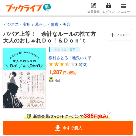
会員登録
ログイン
メニュー
ビジネス・実用
暮らし・健康・美容
ババア上等！ 余計なルールの捨て方
フォロー
大人のおしゃれＤｏ！＆Ｄｏｎ’ｔ
ビジネス・実用
槇村さとる
/
地曳いく子
3.5
(12)
1,287
円 (税込)
6
pt
386
新規会員70%OFFクーポンで
円(税込)
今すぐ購入