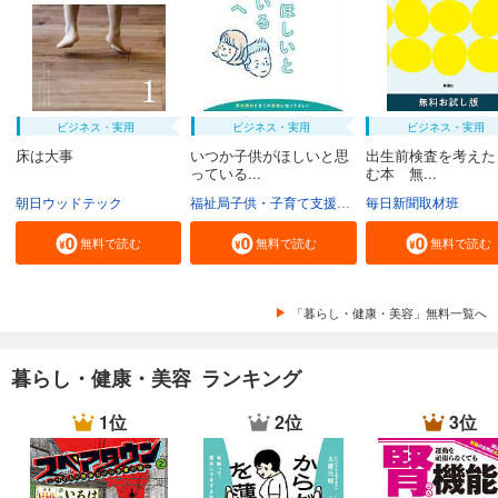
ビジネス・実用
ビジネス・実用
ビジネス・実用
床は大事
いつか子供がほしいと思
出生前検査を考えた
っている...
む本 無...
朝日ウッドテック
福祉局子供・子育て支援部家庭支援課
毎日新聞取材班
東京都
無料で読む
無料で読む
無料で読む
「暮らし・健康・美容」無料一覧へ
暮らし・健康・美容 ランキング
1位
2位
3位