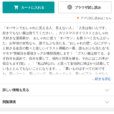
カートに入れる
ブラウザ試し読み
アプリ試し読みはこちら
「オバサンでおしゃれに見える人、見えない人」「人生は短いんです。
好きでもない服は捨ててください。」カリスマスタイリストとおしゃれ
大好きな漫画家が、 おしゃれに迷う「オバサン」を救うべく立ち上がっ
た。お年頃の女性なら、誰でもぶち当たる、“おしゃれの壁”。心にグサっ
と刺さる金言の数々と楽しいイラスト満載の一冊。誰もがぶち当たる“モ
ヤモヤ”突破法を最強タッグが痛快指南します！ 「ブスい服は捨てる。ま
ず自分を認めて、自分を愛して、傾向と対策を練る。それにはこの本が
役立ちます(笑)。」「『私はMなの』と思って妄信的にMばかり試着して
いるととんでもないことになります。」「重いものはすべてだめです
ね。重いコート、重いバッグ、重いネックレス、重いピアス。なぜなら
人生がもう重いから（笑）。」「靴は、週三回以上履かないものは、も
...続きを読む
う買わなくていいですよ。」「試着室からバーンと出て、販売員に堂々
と見せられない服は買っちゃいけない。」（本文より）お年頃の女性が
詳しい情報を見る
より自由に、すてきになるための 「やっていいこと」「悪いこと」がス
ッキリわかります。「おしゃれってこういうことでしょ？」「モデルさ
閲覧環境
んみたいに着こなさないと」ずっと思い込んできた“余計なルール”からの
脱出法を紹介。もうオバサンになるのは怖くない！ 「目標は、オバサン