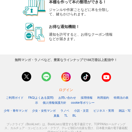
本棚を作って本の整理ができる！
ジャンルや作家ごとなどに本を分類し
て、鍵もかけられます。
お得な通知機能！
通知を許可すると、お得なクーポン情報
などが届きます。
無料マンガ・ラノベなど、豊富なラインナップで188万冊以上配信中！
ログイン
ご利用ガイド
FAQ(よくある質問)
お問い合わせ
採用情報
利用規約
特商法の表
示
個人情報保護方針
cookie等ポリシー
少年・青年マンガ
少女・女性マンガ
ラノベ
小説・文芸
ビジネス・実用
雑誌・写
真集
TL
BL
ブックライブ（BookLive!）は、BookLiveが運営する電子書店です。TOPPANホールディング
ス、カルチュア・コンビニエンス・クラブ、テレビ朝日の出資を受け、日本最大級の電子書籍配
信サービスを行っています。