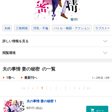
夫婦
三角関係
浮気・不倫
バトル・格闘・アクション
ラブストー
詳しい情報を見る
閲覧環境
夫の事情 妻の秘密 の一覧
1巻へ
最新刊へ
1～2件目
/
2件
<<
<
1
・
・
・
>
>>
夫の事情 妻の秘密 1
631
円 (税込)
カート