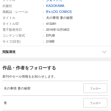
出版社
KADOKAWA
掲載誌・レーベル
B's-LOG COMICS
タイトル
夫の事情 妻の秘密
タイトルID
413281
電子版発売日
2016年12月08日
コンテンツ形式
EPUB
サイズ(目安)
21MB
閲覧環境
作品・作者をフォローする
新刊やセール情報をお知らせします。
夫の事情 妻の秘密
フォロー
青
フォロー