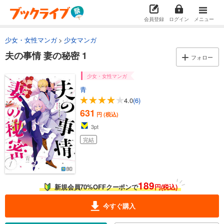
会員登録
ログイン
メニュー
少女・女性マンガ
少女マンガ
夫の事情 妻の秘密 1
フォロー
少女・女性マンガ
青
4.0
(6)
631
円 (税込)
3
pt
完結
189
新規会員70%OFFクーポンで
円(税込)
今すぐ購入