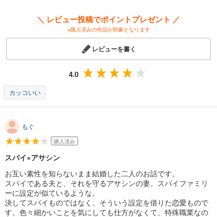
＼ レビュー投稿でポイントプレゼント ／
※購入済みの作品が対象となります
レビューを書く
4.0
カッコいい
もぐ
購入済み
スパイ×アサシン
お互い素性を知らないまま結婚した二人のお話です。
スパイである夫と、それを守るアサシンの妻。スパイファミリ
ーに設定が似ているような。
決してスパイものではなく、そういう設定を借りた恋愛もので
す。色々細かいことを気にしても仕方がなくて、特殊職業なの