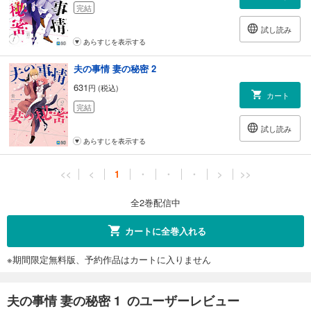
完結
試し読み
あらすじを表示する
夫の事情 妻の秘密 2
631
円 (税込)
カート
完結
試し読み
あらすじを表示する
<<
<
1
・
・
・
>
>>
全2巻配信中
カートに全巻入れる
※期間限定無料版、予約作品はカートに入りません
夫の事情 妻の秘密 1 のユーザーレビュー