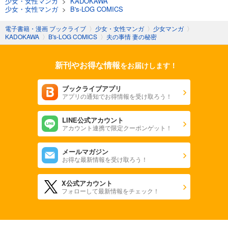
少女・女性マンガ
>
KADOKAWA
少女・女性マンガ
>
B's-LOG COMICS
電子書籍・漫画 ブックライブ
〉
少女・女性マンガ
〉
少女マンガ
〉
KADOKAWA
〉
B's-LOG COMICS
〉
夫の事情 妻の秘密
新刊やお得な情報
をお届けします！
ブックライブアプリ
アプリの通知でお得情報を受け取ろう！
LINE公式アカウント
アカウント連携で限定クーポンゲット！
メールマガジン
お得な最新情報を受け取ろう！
X公式アカウント
フォローして最新情報をチェック！