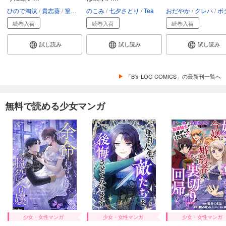
ひので淘汰
貴志葵
篁ふみ
のこみ
七夕さとり
Tea
おだやか
クレハ
ボダッ
続巻入荷
続巻入荷
続巻入荷
試し読み
試し読み
試し読み
「B's-LOG COMICS」の最新刊一覧へ
無料で読める少女マンガ
少女・女性マンガ
少女・女性マンガ
少女・女性マンガ