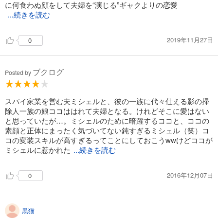
に何食わぬ顔をして夫婦を“演じる”ギャクよりの恋愛
...続きを読む
2019年11月27日
0
ブクログ
Posted by
スパイ家業を営む夫ミシェルと、彼の一族に代々仕える影の掃
除人一族の娘ココははれて夫婦となる。けれどそこに愛はない
と思っていたが…。ミシェルのために暗躍するココと、ココの
素顔と正体にまったく気づいてない鈍すぎるミシェル（笑）コ
コの変装スキルが高すぎるってことにしておこうwwけどココが
ミシェルに惹かれた
...続きを読む
2016年12月07日
0
黒猫