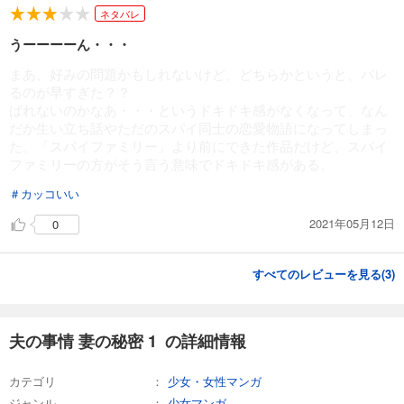
ネタバレ
うーーーーん・・・
まあ、好みの問題かもしれないけど、どちらかというと、バレ
るのが早すぎた？？
ばれないのかなあ・・・というドキドキ感がなくなって、なん
だか生い立ち話やただのスパイ同士の恋愛物語になってしまっ
た。「スパイファミリー」より前にできた作品だけど、スパイ
ファミリーの方がそう言う意味でドキドキ感がある。
＃カッコいい
2021年05月12日
0
すべてのレビューを見る(
3
)
夫の事情 妻の秘密 1 の詳細情報
カテゴリ
少女・女性マンガ
ジャンル
少女マンガ