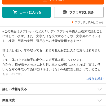
カートに入れる
ブラウザ試し読み
アプリ試し読みはこちら
※この商品はタブレットなど大きいディスプレイを備えた端末で読むこと
に適しています。また、文字だけを拡大することや、文字列のハイライ
ト、検索、辞書の参照、引用などの機能が使用できません。
猫は犬と違い、年を取っても、あまり見た目には大きな変化はありませ
ん。
でも、体の中では確実に老化による変化は起こっています。
だから、猫が歳をとったなあと飼い主さんが感じたとすれば、実はいろ
いろな対応を取ってあげなければいけない時期に差し掛かっていること
も多いのです。
...続きを読む
例えば、前は登れていた棚に届かなくなった、とか、気が付いたら食べ
る量が減ってる、といった、見落としがちな老化のサインは飼い主さん
詳しい情報を見る
しか気づいてあげられません。
そして、そんな老化のサインに気付いたら、快適なシニアライフを送れ
閲覧環境
るよう、いろいろと対策を取ってあげたいものです。