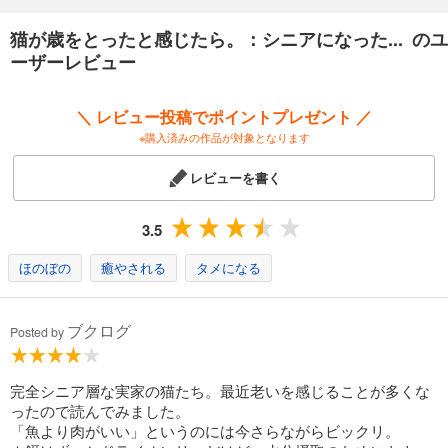
この本はそんなシニア猫と飼い主さんの快適な生活のヒントが詰まった
猫が歳をとったと感じたら。：シニアになった... のユ
シニア猫生活のサポート本です。
ーザーレビュー
食事や住環境、病気や介護などシニアライフのヒントを満載でお届けし
ます。
＼ レビュー投稿でポイントプレゼント ／
※購入済みの作品が対象となります
レビューを書く
3.5
ほのぼの
癒やされる
タメになる
ブクログ
Posted by
完全シニア層な実家の猫たち。最近老いを感じることが多くな
ったので読んでみました。
「魚より肉がいい」というのには今さらながらビックリ。