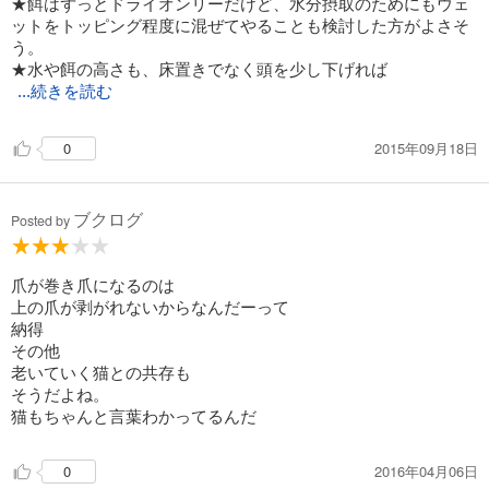
★餌はずっとドライオンリーだけど、水分摂取のためにもウェ
ットをトッピング程度に混ぜてやることも検討した方がよさそ
う。
★水や餌の高さも、床置きでなく頭を少し下げれば
...続きを読む
2015年09月18日
0
ブクログ
Posted by
爪が巻き爪になるのは
上の爪が剥がれないからなんだーって
納得
その他
老いていく猫との共存も
そうだよね。
猫もちゃんと言葉わかってるんだ
2016年04月06日
0