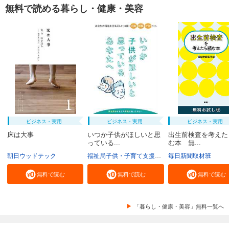
無料で読める暮らし・健康・美容
ビジネス・実用
ビジネス・実用
ビジネス・実用
床は大事
いつか子供がほしいと思
出生前検査を考えた
っている...
む本 無...
朝日ウッドテック
福祉局子供・子育て支援部家庭支援課
毎日新聞取材班
東京都
無料で読む
無料で読む
無料で読む
「暮らし・健康・美容」無料一覧へ