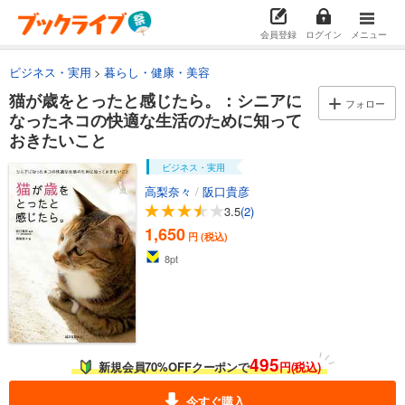
会員登録
ログイン
メニュー
ビジネス・実用
暮らし・健康・美容
猫が歳をとったと感じたら。：シニアに
フォロー
なったネコの快適な生活のために知って
おきたいこと
ビジネス・実用
高梨奈々
/
阪口貴彦
3.5
(2)
1,650
円 (税込)
8
pt
495
新規会員70%OFFクーポンで
円(税込)
今すぐ購入