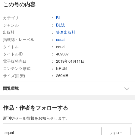
equal vol.104β
この号の内容
770
円 (税込)
カート
カテゴリ
BL
ジャンル
BL誌
試し読み
出版社
笠倉出版社
あらすじを表示する
掲載誌・レーベル
equal
equal vol.104α
タイトル
equal
660
円 (税込)
タイトルID
409387
カート
電子版発売日
2019年01月11日
コンテンツ形式
EPUB
試し読み
サイズ(目安)
269MB
あらすじを表示する
equal vol.103β
閲覧環境
660
円 (税込)
カート
作品・作者をフォローする
試し読み
新刊やセール情報をお知らせします。
あらすじを表示する
equal vol.103α
equal
フォロー