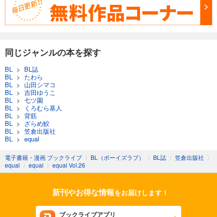
試し読み
あらすじを表示する
equal vol.98α
440
円 (税込)
同じジャンルの本を探す
カート
BL
>
BL誌
BL
>
たわら
試し読み
BL
>
山田シマコ
あらすじを表示する
BL
>
吉田ゆうこ
BL
>
七ツ園
equal vol.97β
BL
>
くろむら基人
BL
>
背筋
660
円 (税込)
BL
>
ざらめ鮫
カート
BL
>
笠倉出版社
BL
>
equal
試し読み
あらすじを表示する
電子書籍・漫画 ブックライブ
〉
BL（ボーイズラブ）
〉
BL誌
〉
笠倉出版社
〉
equal
〉
equal
〉
equal Vol.26
equal vol.97α
550
円 (税込)
新刊やお得な情報
をお届けします！
カート
ブックライブアプリ
試し読み