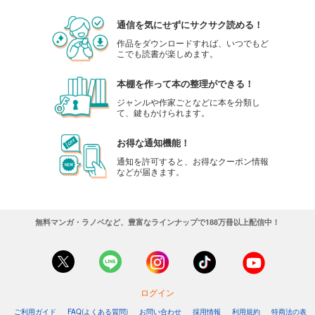
通信を気にせずにサクサク読める！
equal vol.94β
作品をダウンロードすれば、いつでもど
440
円 (税込)
カート
こでも読書が楽しめます。
本棚を作って本の整理ができる！
試し読み
あらすじを表示する
ジャンルや作家ごとなどに本を分類し
て、鍵もかけられます。
equal vol.94α
お得な通知機能！
440
円 (税込)
カート
通知を許可すると、お得なクーポン情報
などが届きます。
試し読み
あらすじを表示する
無料マンガ・ラノベなど、豊富なラインナップで188万冊以上配信中！
equal vol.93
660
円 (税込)
カート
試し読み
ログイン
あらすじを表示する
ご利用ガイド
FAQ(よくある質問)
お問い合わせ
採用情報
利用規約
特商法の表