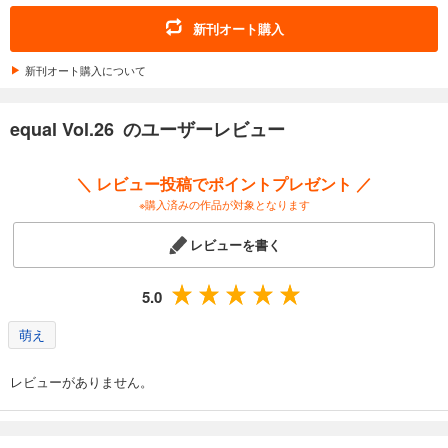
equal vol.106α
新刊オート購入
550
円 (税込)
カート
新刊オート購入について
試し読み
equal Vol.26 のユーザーレビュー
あらすじを表示する
equal vol.105β
＼ レビュー投稿でポイントプレゼント ／
660
円 (税込)
※購入済みの作品が対象となります
カート
レビューを書く
試し読み
あらすじを表示する
5.0
equal vol.105α
萌え
660
円 (税込)
カート
レビューがありません。
試し読み
あらすじを表示する