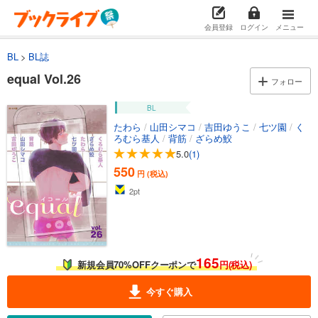
会員登録
ログイン
メニュー
BL
BL誌
equal Vol.26
フォロー
BL
たわら
/
山田シマコ
/
吉田ゆうこ
/
七ツ園
/
く
ろむら基人
/
背筋
/
ざらめ鮫
5.0
(1)
550
円 (税込)
2
pt
165
新規会員70%OFFクーポンで
円(税込)
今すぐ購入