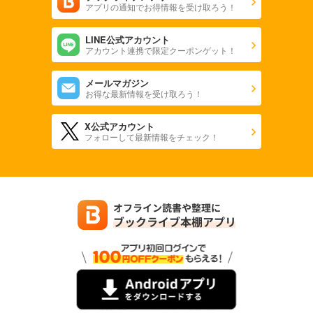
アプリの通知でお得情報を受け取ろう！
あらすじを表示する
equal vol.96β
LINE公式アカウント
アカウント連携で限定クーポンゲット！
550
円 (税込)
カート
メールマガジン
お得な最新情報を受け取ろう！
試し読み
あらすじを表示する
X公式アカウント
フォローして最新情報をチェック！
equal vol.96α
660
円 (税込)
カート
試し読み
あらすじを表示する
equal vol.95
660
円 (税込)
カート
試し読み
あらすじを表示する