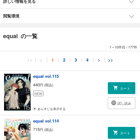
詳しい情報を見る
ざらめ鮫「妄進的チェリー」vol.4
閲覧環境
equal の一覧
1～10件目
/
177件
<<
<
1
2
3
4
>
>>
equal vol.115
440
円 (税込)
カート
NEW
試し読み
あらすじを表示する
equal vol.114
715
円 (税込)
カート