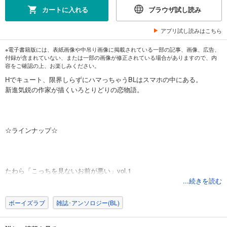
カートに入れる
ブラウザ試し読み
アプリ試し読みはこちら
※電子書籍版には、表紙画像や中吊り画像に掲載されている一部の記事、画像、広告、
付録が含まれていない、または一部の画像が修正されている場合がありますので、内
容をご確認の上、お楽しみください。
Hでキュート、限界しらずにハマっちゃうBLはスマホの中にある。
新進気鋭の作家が描くいろとりどりの恋物語。
☆ラインナップ☆
たわら「こっちを見ないお前が悪い」vol.1
山田シマコ「猫かわいがりたいっ！」vol.2
...続きを読む
吉田ゆうこ「いじめられっこクラブ」vol.4
七ツ園「ミライの恋人」vol.5
ボーイズラブ
雑誌･アンソロジー(BL)
くろむら基人「あいつの性癖が変態すぎる」vol.2
背筋「俺の部下がエロい妄想をやめてくれない」vol.3