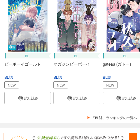
試し読み
あらすじを表示する
equal vol.99β
550
円 (税込)
カート
試し読み
BL
BL
BL
あらすじを表示する
ビーボーイゴールド
マガジンビーボーイ
gateau (ガトー)
equal vol.99α
BL誌
BL誌
BL誌
550
円 (税込)
NEW
NEW
NEW
カート
試し読み
試し読み
試し読み
試し読み
あらすじを表示する
「BL誌」ランキングの一覧へ
equal vol.98β
550
円 (税込)
カート