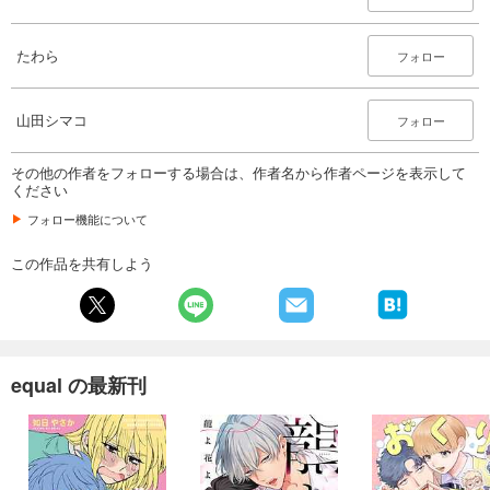
660
円 (税込)
カート
たわら
フォロー
試し読み
あらすじを表示する
山田シマコ
フォロー
equal vol.102β
440
その他の作者をフォローする場合は、作者名から作者ページを表示して
円 (税込)
カート
ください
フォロー機能について
試し読み
あらすじを表示する
この作品を共有しよう
equal vol.102α
550
円 (税込)
カート
equal の最新刊
試し読み
あらすじを表示する
equal vol.101β
660
円 (税込)