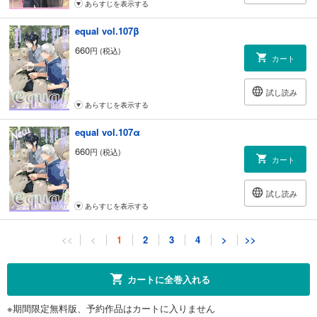
あらすじを表示する
equal vol.107β
660
円 (税込)
カート
試し読み
あらすじを表示する
equal vol.107α
660
円 (税込)
カート
試し読み
あらすじを表示する
equal vol.106β
<<
<
1
2
3
4
>
>>
660
円 (税込)
カート
カートに全巻入れる
試し読み
※期間限定無料版、予約作品はカートに入りません
あらすじを表示する