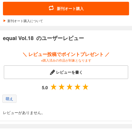
equal vol.106α
新刊オート購入
550
円 (税込)
カート
新刊オート購入について
試し読み
equal Vol.18 のユーザーレビュー
あらすじを表示する
equal vol.105β
＼ レビュー投稿でポイントプレゼント ／
660
円 (税込)
※購入済みの作品が対象となります
カート
レビューを書く
試し読み
あらすじを表示する
5.0
equal vol.105α
萌え
660
円 (税込)
カート
レビューがありません。
試し読み
あらすじを表示する