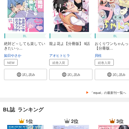
カート
試し読み
あらすじを表示する
equal vol.101α
BL
BL
BL
660
円 (税込)
絶対ど～しても楽してい
龍よ花よ【分冊版】 9話
おくりワンちゃんっ
カート
きたいっ...
【分冊版...
如日やさか
アオヒトヒラ
貝柱
試し読み
あらすじを表示する
NEW
続巻入荷
続巻入荷
equal vol.100β
試し読み
試し読み
試し読み
660
円 (税込)
カート
「equal」の最新刊一覧へ
試し読み
あらすじを表示する
BL誌 ランキング
equal vol.100α
1位
2位
3位
660
円 (税込)
カート