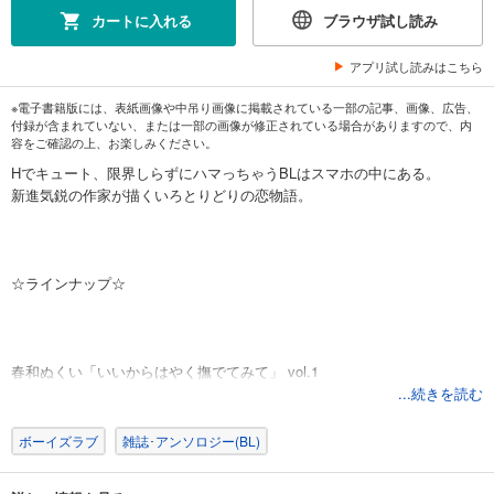
カートに入れる
ブラウザ試し読み
アプリ試し読みはこちら
※電子書籍版には、表紙画像や中吊り画像に掲載されている一部の記事、画像、広告、
付録が含まれていない、または一部の画像が修正されている場合がありますので、内
容をご確認の上、お楽しみください。
Hでキュート、限界しらずにハマっちゃうBLはスマホの中にある。
新進気鋭の作家が描くいろとりどりの恋物語。
☆ラインナップ☆
春和ぬくい「いいからはやく撫でてみて」 vol.1
オキノニコ「愛されたがりのアンチロマンス」vol.1
...続きを読む
夏伐とげ「お山の神さま相続しました。」 vol.1
麦生まいこ「INSIDE OUR ROOM」前編
ボーイズラブ
雑誌･アンソロジー(BL)
アオヒトヒラ「あいつと俺の「好き」の顛末」vol.2
もぐのさしみ「絶頂社長ナオちゃん」vol.5