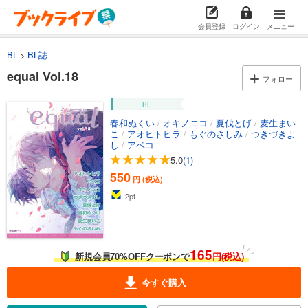
会員登録
ログイン
メニュー
BL
BL誌
equal Vol.18
フォロー
BL
春和ぬくい
/
オキノニコ
/
夏伐とげ
/
麦生まい
こ
/
アオヒトヒラ
/
もぐのさしみ
/
つきづきよ
し
/
アベコ
5.0
(1)
550
円 (税込)
2
pt
165
新規会員70%OFFクーポンで
円(税込)
今すぐ購入