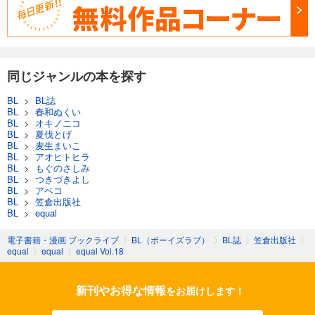
試し読み
あらすじを表示する
equal vol.98α
440
円 (税込)
同じジャンルの本を探す
カート
BL
>
BL誌
BL
>
春和ぬくい
試し読み
BL
>
オキノニコ
あらすじを表示する
BL
>
夏伐とげ
BL
>
麦生まいこ
equal vol.97β
BL
>
アオヒトヒラ
BL
>
もぐのさしみ
660
円 (税込)
BL
>
つきづきよし
カート
BL
>
アベコ
BL
>
笠倉出版社
BL
>
equal
試し読み
あらすじを表示する
電子書籍・漫画 ブックライブ
〉
BL（ボーイズラブ）
〉
BL誌
〉
笠倉出版社
〉
equal
〉
equal
〉
equal Vol.18
equal vol.97α
550
円 (税込)
カート
新刊やお得な情報
をお届けします！
試し読み