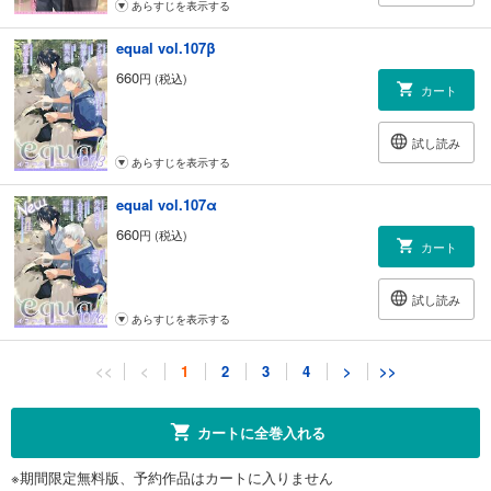
あらすじを表示する
equal vol.107β
660
円 (税込)
カート
試し読み
あらすじを表示する
equal vol.107α
660
円 (税込)
カート
試し読み
あらすじを表示する
equal vol.106β
<<
<
1
2
3
4
>
>>
660
円 (税込)
カート
カートに全巻入れる
試し読み
※期間限定無料版、予約作品はカートに入りません
あらすじを表示する