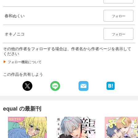
660
円 (税込)
カート
春和ぬくい
フォロー
試し読み
あらすじを表示する
オキノニコ
フォロー
equal vol.102β
440
その他の作者をフォローする場合は、作者名から作者ページを表示して
円 (税込)
カート
ください
フォロー機能について
試し読み
あらすじを表示する
この作品を共有しよう
equal vol.102α
550
円 (税込)
カート
equal の最新刊
試し読み
あらすじを表示する
equal vol.101β
660
円 (税込)