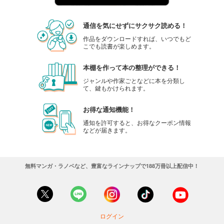
equal vol.94β
通信を気にせずにサクサク読める！
440
円 (税込)
カート
作品をダウンロードすれば、いつでもど
こでも読書が楽しめます。
試し読み
本棚を作って本の整理ができる！
あらすじを表示する
ジャンルや作家ごとなどに本を分類し
て、鍵もかけられます。
equal vol.94α
440
円 (税込)
カート
お得な通知機能！
通知を許可すると、お得なクーポン情報
などが届きます。
試し読み
あらすじを表示する
equal vol.93
無料マンガ・ラノベなど、豊富なラインナップで188万冊以上配信中！
660
円 (税込)
カート
試し読み
あらすじを表示する
ログイン