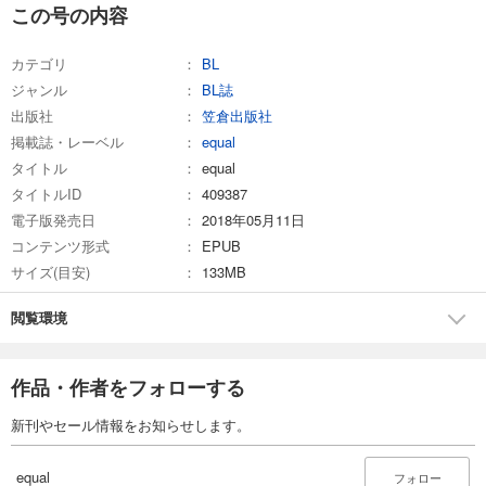
equal vol.104β
この号の内容
770
円 (税込)
カート
カテゴリ
BL
ジャンル
BL誌
試し読み
出版社
笠倉出版社
あらすじを表示する
掲載誌・レーベル
equal
equal vol.104α
タイトル
equal
660
円 (税込)
タイトルID
409387
カート
電子版発売日
2018年05月11日
コンテンツ形式
EPUB
試し読み
サイズ(目安)
133MB
あらすじを表示する
equal vol.103β
閲覧環境
660
円 (税込)
カート
作品・作者をフォローする
試し読み
新刊やセール情報をお知らせします。
あらすじを表示する
equal vol.103α
equal
フォロー