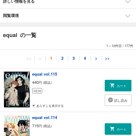
詳しい情報を見る
つきづきよし「俺でいいの、水戸くん」vol.3
アベコ「恋愛分岐点」vol.3
閲覧環境
equal の一覧
1～10件目
/
177件
<<
<
1
2
3
4
>
>>
equal vol.115
440
円 (税込)
カート
NEW
試し読み
あらすじを表示する
equal vol.114
715
円 (税込)
カート