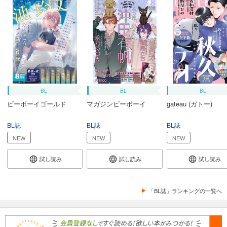
試し読み
あらすじを表示する
equal vol.99β
550
円 (税込)
カート
試し読み
BL
BL
BL
あらすじを表示する
ビーボーイゴールド
マガジンビーボーイ
gateau (ガトー)
equal vol.99α
BL誌
BL誌
BL誌
550
円 (税込)
NEW
NEW
NEW
カート
試し読み
試し読み
試し読み
試し読み
あらすじを表示する
「BL誌」ランキングの一覧へ
equal vol.98β
550
円 (税込)
カート