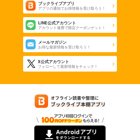
ブックライブアプリ
あらすじを表示する
アプリの通知でお得情報を受け取ろう！
equal vol.96β
LINE公式アカウント
550
円 (税込)
アカウント連携で限定クーポンゲット！
カート
メールマガジン
試し読み
お得な最新情報を受け取ろう！
あらすじを表示する
X公式アカウント
equal vol.96α
フォローして最新情報をチェック！
660
円 (税込)
カート
試し読み
あらすじを表示する
equal vol.95
660
円 (税込)
カート
試し読み
あらすじを表示する