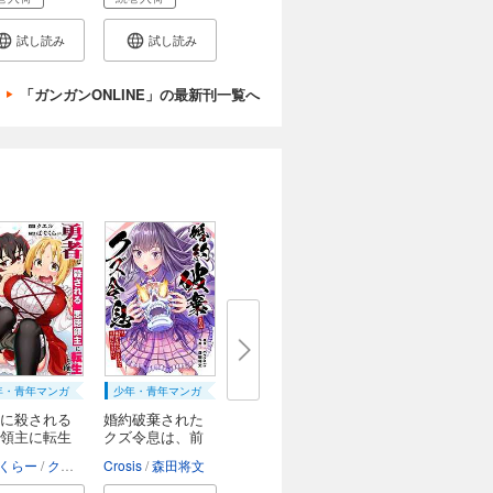
試し読み
試し読み
「ガンガンONLINE」の最新刊一覧へ
年・青年マンガ
少年・青年マンガ
に殺される
婚約破棄された
領主に転生
クズ令息は、前
世...
ght Edge
くらー
クエル
Crosis
森田将文