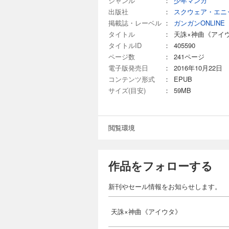
ジャンル
：
少年マンガ
出版社
：
スクウェア・エニ
掲載誌・レーベル
：
ガンガンONLINE
タイトル
：
天誅×神曲《アイ
タイトルID
：
405590
ページ数
：
241ページ
電子版発売日
：
2016年10月22日
コンテンツ形式
：
EPUB
サイズ(目安)
：
59MB
閲覧環境
作品をフォローする
新刊やセール情報をお知らせします。
天誅×神曲《アイウタ》