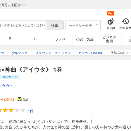
8万冊以上配信中！
Get!
セーフサーチ 中
来店pt
閲覧履
ビジネス
BL
TL
ラノベ
小説・文芸
実用
ンガ
少年マンガ
スクウェア・エニックス
ガンガンONLINE
天誅×神曲《
×神曲《アイウタ》 1巻
・青年マンガ
だもろへ
円 (税込)
3
pt
1件
年よ、絶望に赫(かがよ)う刃（やいば）で、神を殺せ。】
頃に出会った少年たちが、人の世と神の世に別れ、癒しの力を持つ少女を巡り