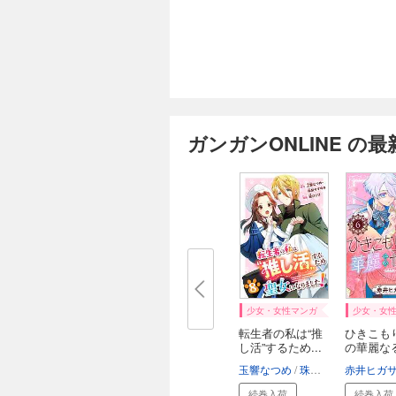
ガンガンONLINE の最
少女・女性マンガ
少女・女
転生者の私は“推
ひきこも
し活”するため...
の華麗な
し...
玉響なつめ
珠梨やすゆき
赤井ヒガ
秋ひ
続巻入荷
続巻入荷