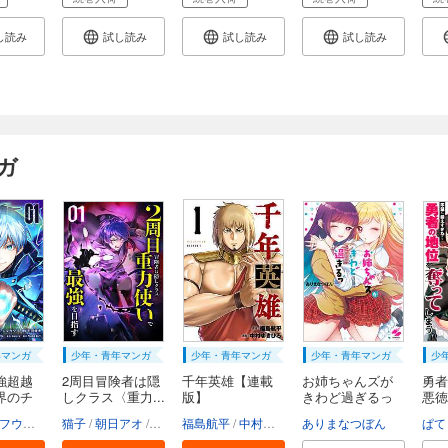
し読み
試し読み
試し読み
試し読み
ガ
年マンガ
少年・青年マンガ
少年・青年マンガ
少年・青年マンガ
少
強超越
2周目冒険者は隠
千年英雄【連載
お姉ちゃんズが
勇者
界のチ
しクラス〈重力...
版】
きわど過ぎるっ
悪徳
【...
し...
o.9
フウワイ
土田健太
猫子
朝日アオ
3rd Ie
HykeComic
maruco
福島航平
Studio No.9
Whomor（朝日アオ 宇津イチカ）
中村ゆきひろ
ありまなつぼん
Strai
ぱて