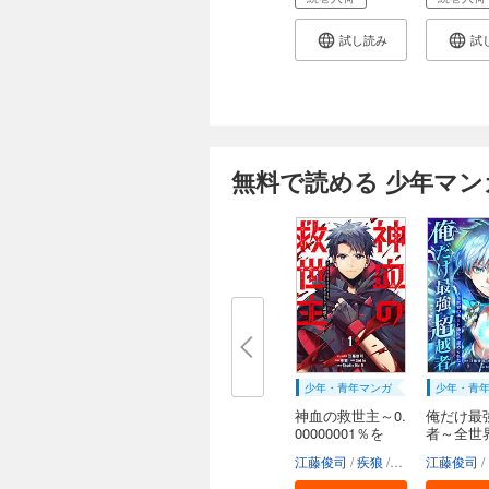
試し読み
試
無料で読める 少年マン
少年・青年マンガ
少年・青
神血の救世主～0.
俺だけ最
00000001％を
者～全世
引...
ー...
江藤俊司
疾狼
3rd Ie
江藤俊司
Studio N