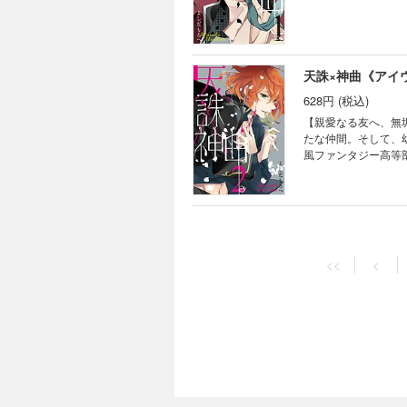
天誅×神曲《アイウ
628円 (税込)
【親愛なる友へ、無
たな仲間。そして、
風ファンタジー高等部編、開幕
<<
<