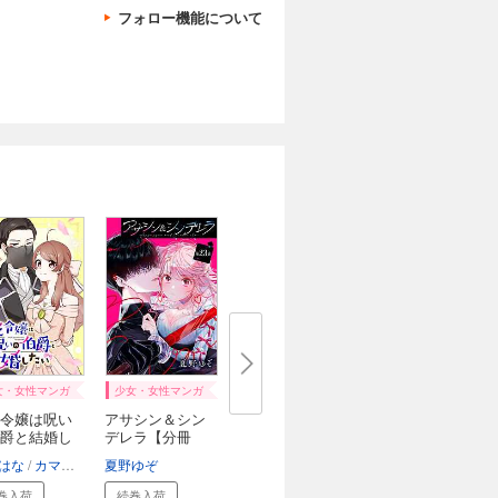
フォロー機能について
女・女性マンガ
少女・女性マンガ
令嬢は呪い
アサシン＆シン
爵と結婚し
デレラ【分冊
版】...
はな
桜屋善吉
カマヤキぱんち
mokoppe
夏野ゆぞ
那須透真
巻入荷
続巻入荷