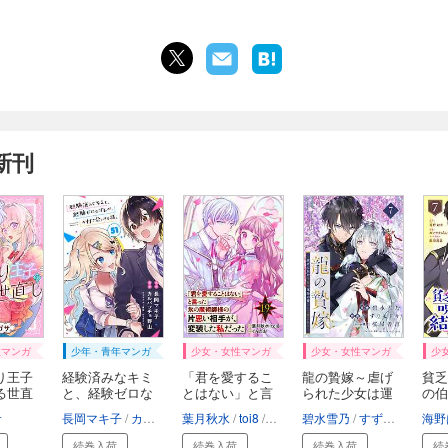
新刊
性マンガ
少年・青年マンガ
少女・女性マンガ
少女・女性マンガ
少
り王子
経験済みなキミ
「君を愛するこ
龍の贄嫁～虐げ
貧乏
る世直
と、経験ゼロな
とはない」と言
られた少女は運
の伯
オ...
っ...
命...
た...
サ
さほ
長岡マキ子
カルパッチョ野山
葉月秋水
magako
toi8
ぐんたお
碧水雪乃
すずりモドキ
海野
続巻入荷
続巻入荷
続巻入荷
続