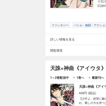
り広
(C)20
ファンタジー
バトル・格闘・アクショ
詳しい情報を見る
閲覧環境
天誅×神曲《アイウタ》
1～2巻配信中
1巻へ
最新刊へ
天誅×神曲《アイウ
639円 (税込)
【少年よ、絶望に赫
れ、癒しの力を持つ少女を