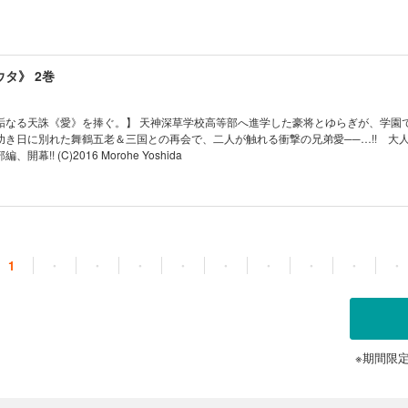
タ》 2巻
垢なる天誅《愛》を捧ぐ。】 天神深草学校高等部へ進学した豪将とゆらぎが、学園
幼き日に別れた舞鶴五老＆三国との再会で、二人が触れる衝撃の兄弟愛──…!! 大
!! (C)2016 Morohe Yoshida
1
・
・
・
・
・
・
・
・
・
※期間限