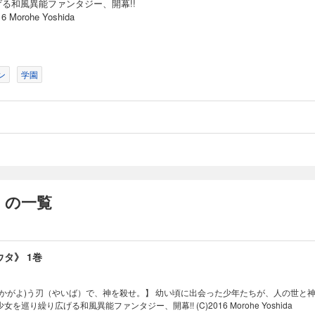
げる和風異能ファンタジー、開幕!!
16 Morohe Yoshida
ン
学園
 の一覧
タ》 1巻
(かがよ)う刃（やいば）で、神を殺せ。】 幼い頃に出会った少年たちが、人の世と
巡り繰り広げる和風異能ファンタジー、開幕!! (C)2016 Morohe Yoshida