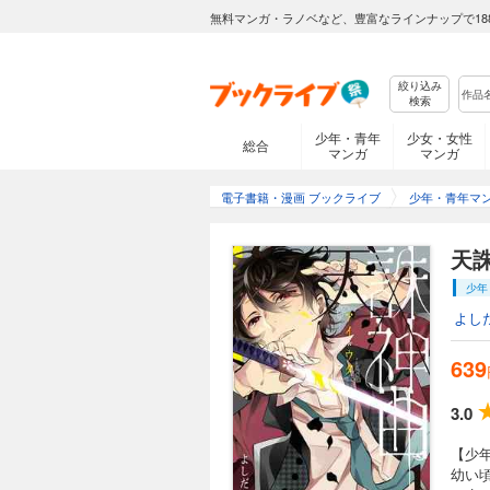
無料マンガ・ラノベなど、豊富なラインナップで18
絞り込み
検索
少年・青年
少女・女性
総合
マンガ
マンガ
電子書籍・漫画 ブックライブ
少年・青年マ
天誅
少年
よし
639
3.0
【少
幼い