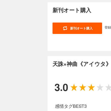
新刊オート購入
登録
新刊オート購入
天誅×神曲《アイウタ》
3.0
感情タグBEST3