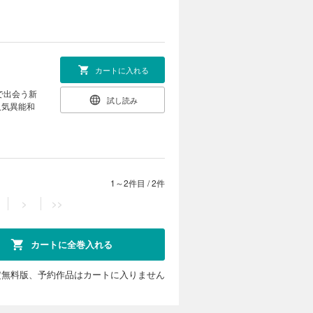
カートに入れる
で出会う新
試し読み
人気異能和
1～2件目
/
2件
>
>>
カートに全巻入れる
定無料版、予約作品はカートに入りません