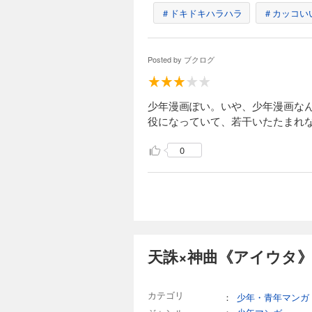
＃ドキドキハラハラ
＃カッコい
Posted by
ブクログ
少年漫画ぽい。いや、少年漫画なん
役になっていて、若干いたたまれ
0
天誅×神曲《アイウタ》
カテゴリ
：
少年・青年マンガ