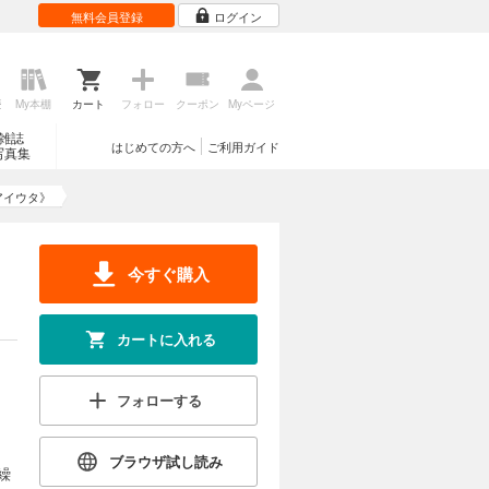
無料会員登録
ログイン
歴
My本棚
カート
フォロー
クーポン
Myページ
雑誌
はじめての方へ
ご利用ガイド
写真集
アイウタ》
今すぐ購入
カートに入れる
フォローする
ブラウザ試し読み
繰