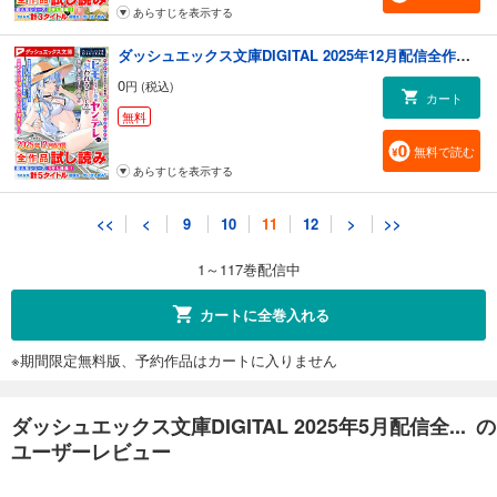
あらすじを表示する
ダッシュエックス文庫DIGITAL 2025年12月配信全作品試し読み
0
円 (税込)
カート
無料
無料で読む
あらすじを表示する
ダッシュエックス文庫DIGITAL 2026年1月配信全作品試し読み
<<
<
9
10
11
12
>
>>
0
円 (税込)
カート
1～117巻配信中
無料
無料で読む
カートに全巻入れる
あらすじを表示する
※期間限定無料版、予約作品はカートに入りません
ダッシュエックス文庫DIGITAL 2026年2月配信全作品試し読み
0
円 (税込)
カート
ダッシュエックス文庫DIGITAL 2025年5月配信全... の
無料
ユーザーレビュー
無料で読む
あらすじを表示する