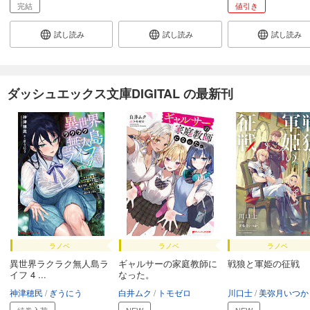
完結
値引き
試し読み
試し読み
試し読み
ダッシュエックス文庫DIGITAL の最新刊
ラノベ
ラノベ
ラノベ
異世界ラクラク無人島ラ
ギャルサーの家庭教師に
戦狼と軍姫の征戦
イフ 4 ...
なった。
神津穂民
ぎうにう
白井ムク
トモゼロ
川口士
美弥月いつか
続巻入荷
NEW
NEW