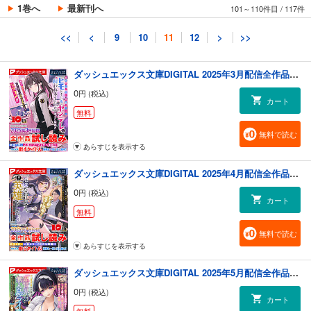
カート
攻防戦新作ラブコメ！
1巻へ
最新刊へ
101～110件目
/
117件
無料
『一途な彼女がフラれてくれない』も登場！
「本気であなたが好き。この恋は、もう止められないのっ！」 一途!?な
無料で読む
<<
<
9
10
11
12
>
>>
恋模様ストーリー！
あらすじを表示する
ダッシュエックス文庫DIGITAL 2025年3月配信全作品試し読み
第12回集英社ライトノベル新人賞 ジャンル部門＜佳作＞受賞作！
『あの子は可愛い男の子。』もご期待下さい！
0
円 (税込)
カート
カワイイ男の子×カッコいい女の子のじれじれ青春ラブストーリー！
無料
さらに、人気シリーズ２作も読み逃せない！
無料で読む
甘々×じれじれ両片思いラブコメディ『心に傷を負った者同士で慰め合っ
あらすじを表示する
ていたら白雪姫（学校一の美少女）とバカップル認定されていた件』の
第2巻、
ダッシュエックス文庫DIGITAL 2025年4月配信全作品試し読み
恋の応援から始まった、恋人になりたい青春ラブコメ『学校一の美少女
0
円 (税込)
と親友同士の恋愛相談に乗っていたら、いつのまにか彼女が誰よりも近
カート
無料
い存在になってた件』の第3巻
もこうご期待!!
無料で読む
あらすじを表示する
※収録作品の製品版は、このデジタル小冊子と同時配信している場合がご
ざいます。
ダッシュエックス文庫DIGITAL 2025年5月配信全作品試し読み
※当デジタル小冊子は、製品版と一部異なる可能性がありますので予めご
0
円 (税込)
了承ください。
カート