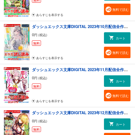
無料
無料で読む
あらすじを表示する
ダッシュエックス文庫DIGITAL 2023年10月配信全作品試し読み
0
円 (税込)
カート
無料
無料で読む
あらすじを表示する
ダッシュエックス文庫DIGITAL 2023年11月配信全作品試し読み
0
円 (税込)
カート
無料
無料で読む
あらすじを表示する
ダッシュエックス文庫DIGITAL 2023年12月配信全作品試し読み
0
円 (税込)
カート
無料