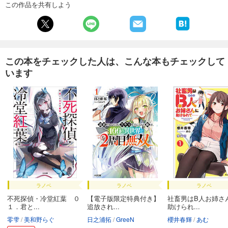
この作品を共有しよう
0
円 (税込)
カート
無料
無料で読む
あらすじを表示する
この本をチェックした人は、こんな本もチェックして
ダッシュエックス文庫DIGITAL 2025年2月配信全作品試し読み
います
0
円 (税込)
カート
無料
無料で読む
あらすじを表示する
ダッシュエックス文庫DIGITAL 2025年3月配信全作品試し読み
0
円 (税込)
カート
無料
ラノベ
ラノベ
ラノベ
無料で読む
あらすじを表示する
不死探偵・冷堂紅葉 ０
【電子版限定特典付き】
社畜男はB人お姉さ
１．君と...
追放され...
助けられ...
ダッシュエックス文庫DIGITAL 2025年4月配信全作品試し読み
零雫
美和野らぐ
日之浦拓
GreeN
櫻井春輝
あむ