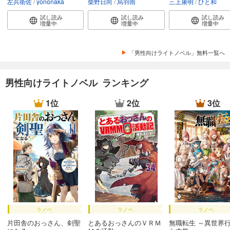
左兵衛佐
yononaka
柴野日向
烏羽雨
三上康明
ひと和
無料で読む
試し読み
試し読み
試し読み
あらすじを表示する
増量中
増量中
増量中
ダッシュエックス文庫DIGITAL 2025年11月配信全作品試し読み
「男性向けライトノベル」無料一覧へ
0
円 (税込)
カート
無料
男性向けライトノベル ランキング
無料で読む
あらすじを表示する
1位
2位
3位
ダッシュエックス文庫DIGITAL 2025年12月配信全作品試し読み
0
円 (税込)
カート
無料
無料で読む
あらすじを表示する
ダッシュエックス文庫DIGITAL 2026年1月配信全作品試し読み
0
円 (税込)
カート
ラノベ
ラノベ
ラノベ
無料
片田舎のおっさん、剣聖
とあるおっさんのＶＲＭ
無職転生 ～異世界