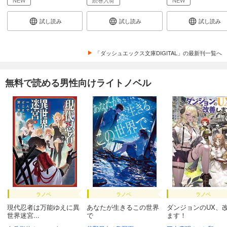
無料
試し読み
試し読み
試し読み
無料で読む
あらすじを表示する
ダッシュエックス文庫DIGITAL 2025年8月配信全作品試し読み
「ダッシュエックス文庫DIGITAL」の最新刊一覧へ
0
円 (税込)
カート
無料
無料で読める男性向けライトノベル
無料で読む
あらすじを表示する
ダッシュエックス文庫DIGITAL 2025年9月配信全作品試し読み
0
円 (税込)
カート
無料
無料で読む
あらすじを表示する
ダッシュエックス文庫DIGITAL 2025年10月配信全作品試し読み
ラノベ
ラノベ
ラノベ
現代忍者は万能ゆえに異
あなたが生きるこの世界
ダンジョンのUX、
0
円 (税込)
カート
世界迷宮...
で
ます！
無料