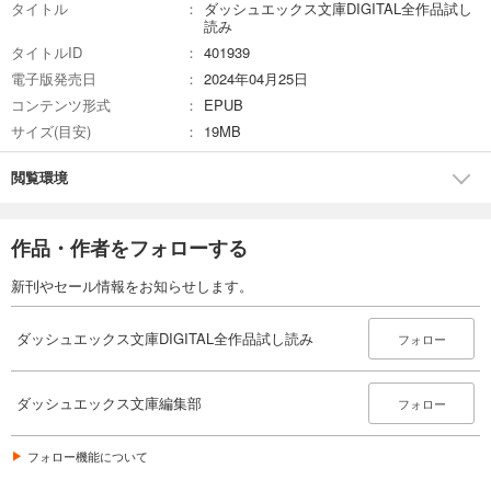
タイトル
ダッシュエックス文庫DIGITAL全作品試し
ダッシュエックス文庫DIGITAL 2024年10月配信全作品試し読み
読み
0
円 (税込)
タイトルID
401939
カート
無料
電子版発売日
2024年04月25日
コンテンツ形式
EPUB
無料で読む
あらすじを表示する
サイズ(目安)
19MB
ダッシュエックス文庫DIGITAL 2024年11月配信全作品試し読み
閲覧環境
0
円 (税込)
カート
無料
作品・作者をフォローする
無料で読む
新刊やセール情報をお知らせします。
あらすじを表示する
ダッシュエックス文庫DIGITAL 2024年12月配信全作品試し読み
ダッシュエックス文庫DIGITAL全作品試し読み
フォロー
0
円 (税込)
カート
無料
ダッシュエックス文庫編集部
フォロー
無料で読む
あらすじを表示する
フォロー機能について
ダッシュエックス文庫DIGITAL 2025年1月配信全作品試し読み