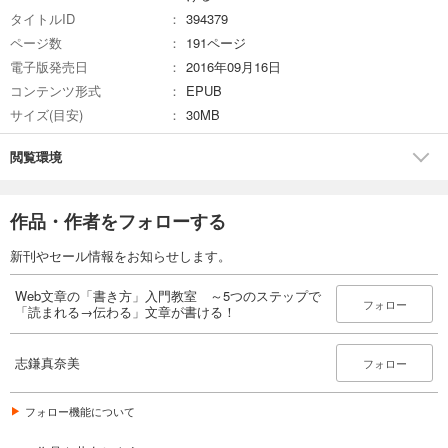
タイトルID
394379
ページ数
191ページ
電子版発売日
2016年09月16日
コンテンツ形式
EPUB
サイズ(目安)
30MB
閲覧環境
作品・作者をフォローする
新刊やセール情報をお知らせします。
Web文章の「書き方」入門教室 ～5つのステップで
フォロー
「読まれる→伝わる」文章が書ける！
志鎌真奈美
フォロー
フォロー機能について