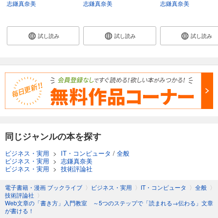
志鎌真奈美
志鎌真奈美
志鎌真奈美
試し読み
試し読み
試し読み
同じジャンルの本を探す
ビジネス・実用
>
IT・コンピュータ
/
全般
ビジネス・実用
>
志鎌真奈美
ビジネス・実用
>
技術評論社
電子書籍・漫画 ブックライブ
〉
ビジネス・実用
〉
IT・コンピュータ
〉
全般
〉
技術評論社
〉
Web文章の「書き方」入門教室 ～5つのステップで「読まれる→伝わる」文章
が書ける！