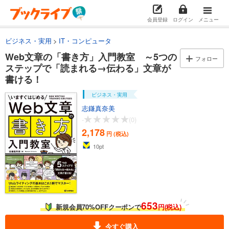
会員登録
ログイン
メニュー
ビジネス・実用
IT・コンピュータ
Web文章の「書き方」入門教室 ～5つの
フォロー
ステップで「読まれる→伝わる」文章が
書ける！
ビジネス・実用
志鎌真奈美
-
(0)
2,178
円 (税込)
10
pt
653
新規会員70%OFFクーポンで
円(税込)
今すぐ購入