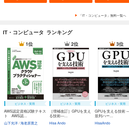
「IT・コンピュータ」無料一覧へ
IT・コンピュータ ランキング
1位
2位
3位
ビジネス・実用
ビジネス・実用
ビジネス・実用
AWS認定資格試験テキス
［増補改訂］GPUを支え
GPUを支える技術 
ト AWS認...
る技術―...
並列ハー...
山下光洋
海老原寛之
Hisa Ando
HisaAndo