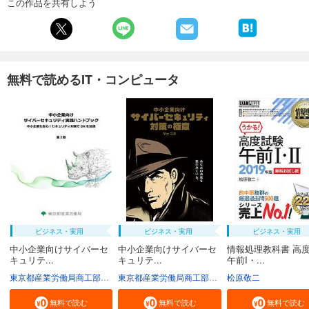
この作品を共有しよう
無料で読めるIT・コンピュータ
ビジネス・実用
ビジネス・実用
ビジネス・実用
中小企業向けサイバーセ
中小企業向けサイバーセ
情報処理教科書 高
キュリテ...
キュリテ...
午前I・...
東京都産業労働局商工部経営支援課
東京都産業労働局商工部経営支援課
松原敬二
無料で読む
無料で読む
無料で読む