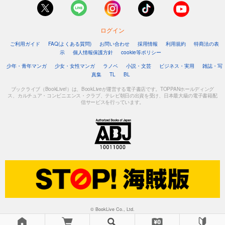
ログイン
ご利用ガイド
FAQ(よくある質問)
お問い合わせ
採用情報
利用規約
特商法の表
示
個人情報保護方針
cookie等ポリシー
少年・青年マンガ
少女・女性マンガ
ラノベ
小説・文芸
ビジネス・実用
雑誌・写
真集
TL
BL
ブックライブ（BookLive!）は、BookLiveが運営する電子書店です。TOPPANホールディング
ス、カルチュア・コンビニエンス・クラブ、テレビ朝日の出資を受け、日本最大級の電子書籍配
信サービスを行っています。
© BookLive Co., Ltd.