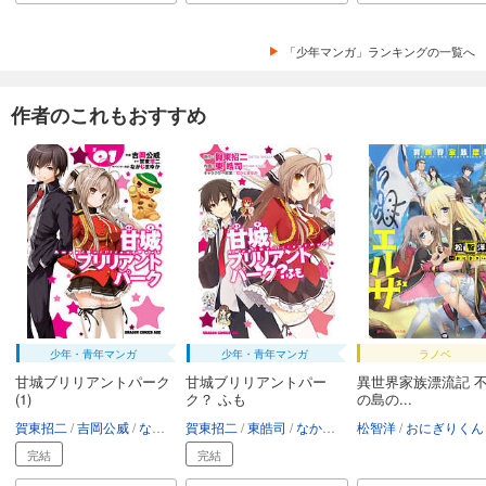
「少年マンガ」ランキングの一覧へ
作者のこれもおすすめ
少年・青年マンガ
少年・青年マンガ
ラノベ
甘城ブリリアントパーク
甘城ブリリアントパー
異世界家族漂流記 
(1)
ク？ ふも
の島の...
賀東招二
吉岡公威
なかじまゆか
賀東招二
東皓司
なかじまゆか
松智洋
おにぎりくん（ALICES
完結
完結