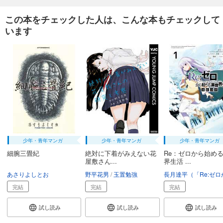
この本をチェックした人は、こんな本もチェックして
います
少年・青年マンガ
少年・青年マンガ
少年・青年マンガ
細腕三畳紀
絶対に下着がみえない花
Re：ゼロから始め
屋敷さん...
界生活 ...
あさりよしとお
野平花男
玉置勉強
完結
完結
完結
試し読み
試し読み
試し読み