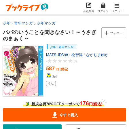
会員登録
ログイン
メニュー
少年・青年マンガ
少年マンガ
パパのいうことを聞きなさい！～うさぎ
フォロー
のまぁく～
少年・青年マンガ
MATSUDA98
/
松智洋
/
なかじまゆか
-
(0)
587
円 (税込)
2
pt
完結
176
新規会員70%OFFクーポンで
円(税込)
今すぐ購入