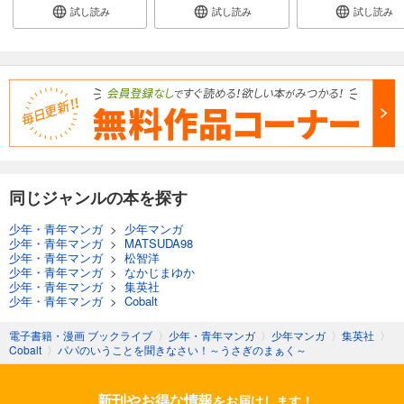
試し読み
試し読み
試し読み
同じジャンルの本を探す
少年・青年マンガ
>
少年マンガ
少年・青年マンガ
>
MATSUDA98
少年・青年マンガ
>
松智洋
少年・青年マンガ
>
なかじまゆか
少年・青年マンガ
>
集英社
少年・青年マンガ
>
Cobalt
電子書籍・漫画 ブックライブ
〉
少年・青年マンガ
〉
少年マンガ
〉
集英社
〉
Cobalt
〉
パパのいうことを聞きなさい！～うさぎのまぁく～
新刊やお得な情報
をお届けします！