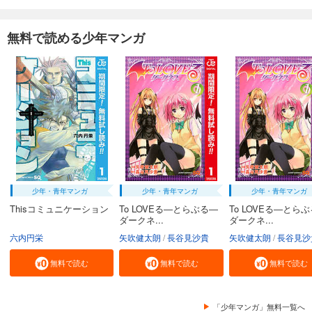
無料で読める少年マンガ
少年・青年マンガ
少年・青年マンガ
少年・青年マンガ
Thisコミュニケーション
To LOVEる―とらぶる―
To LOVEる―とら
ダークネ...
ダークネ...
六内円栄
矢吹健太朗
長谷見沙貴
矢吹健太朗
長谷見沙
無料で読む
無料で読む
無料で読む
「少年マンガ」無料一覧へ