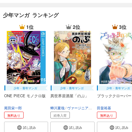
少年マンガ ランキング
1位
2位
3位
少年・青年マンガ
少年・青年マンガ
少年・青年マンガ
ONE PIECE モノクロ版
異世界居酒屋「のぶ」
ブラッククローバー
尾田栄一郎
蝉川夏哉
ヴァージニア二等兵
田畠裕基
転
無料あり
続巻入荷
無料あり
試し読み
試し読み
試し読み