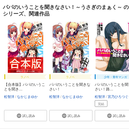
パパのいうことを聞きなさい！～うさぎのまぁく～ の
シリーズ、関連作品
ラノベ
ラノベ
少年・青年マンガ
【合本版】パパのいうこ
パパのいうことを聞きな
パパのいうことを聞
とを聞き...
さい！
さい！路...
松智洋
なかじまゆか
松智洋
なかじまゆか
松智洋
宮乃ひろつぐ
完結
試し読み
試し読み
試し読み