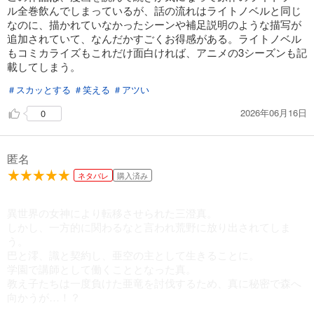
ル全巻飲んでしまっているが、話の流れはライトノベルと同じ
なのに、描かれていなかったシーンや補足説明のような描写が
追加されていて、なんだかすごくお得感がある。ライトノベル
もコミカライズもこれだけ面白ければ、アニメの3シーズンも記
載してしまう。
＃スカッとする
＃笑える
＃アツい
2026年06月16日
0
匿名
ネタバレ
購入済み
異世界の女神により転移させられた三澄真。
しかし、一方的に関わるなと言われ荒野に放り出されてしま
う。
巴と澪、識と契約し、亜空の主として生きることに。
学園で講師として働くこととなった真。
教え子たちは一度負けた亜竜を討伐するため、真に秘密で森へ
向かうが…！？