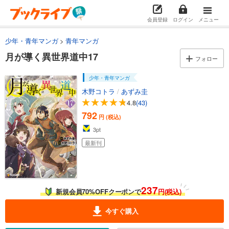
試し読み
会員登録
ログイン
メニュー
あらすじを表示する
少年・青年マンガ
青年マンガ
月が導く異世界道中5
月が導く異世界道中17
748
円 (税込)
フォロー
カート
少年・青年マンガ
試し読み
木野コトラ
/
あずみ圭
あらすじを表示する
4.8
(43)
792
月が導く異世界道中6
円 (税込)
3
pt
748
円 (税込)
カート
最新刊
試し読み
あらすじを表示する
237
月が導く異世界道中7
新規会員70%OFFクーポンで
円(税込)
748
円 (税込)
今すぐ購入
カート