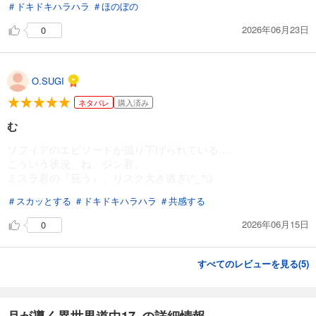
＃ドキドキハラハラ
＃ほのぼの
2026年06月23日
0
O.SUGI
ネタバレ
購入済み
む
ソフィアのエピソードが掘り下げられている…
こういう状況、ね、ジン君。
ミスラ君の『庇う』、リスク大き過ぎ(^_^;)
＃スカッとする
＃ドキドキハラハラ
＃共感する
2026年06月15日
0
すべてのレビューを見る(
5
)
月が導く異世界道中17 の詳細情報