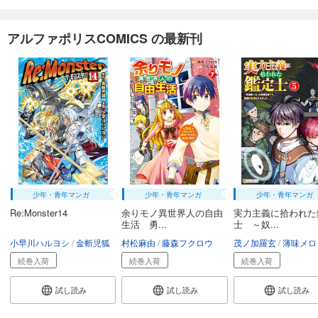
アルファポリスCOMICS の最新刊
少年・青年マンガ
少年・青年マンガ
少年・青年マンガ
Re:Monster14
余りモノ異世界人の自由
実力主義に拾われた
生活 勇...
士 ～奴...
小早川ハルヨシ
金斬児狐
村松麻由
藤森フクロウ
茂ノ加羅玄
薄味メロ
続巻入荷
続巻入荷
続巻入荷
試し読み
試し読み
試し読み