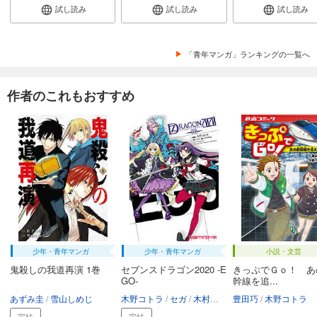
試し読み
試し読み
試し読み
「青年マンガ」ランキングの一覧へ
作者のこれもおすすめ
少年・青年マンガ
少年・青年マンガ
小説・文芸
鬼殺しの我道再演 1巻
セブンスドラゴン2020 -E
きっぷでＧｏ！ あ
GO-
幹線を追...
あずみ圭
雪山しめじ
木野コトラ
セガ
木村明広
豊田巧
木野コトラ
完結
完結