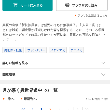
試し読み
カートに入れる
ブラウザ試し読み
あらすじを表示する
アプリ試し読みはこちら
月が導く異世界道中8
748
円 (税込)
真夏の奇祭「新技披露会」は盛況のうちに無事終了。主人公・真（まこ
カート
と）は以前に調査隊が壊滅しかけた森を探索することに。そのころ学園
都市ロッツガルドでは真の生徒たちが再結集。亜竜との再戦を目論んで
試し読み
いて――。
あらすじを表示する
異世界・転生
ファンタジー
メディア化
アニメ化
月が導く異世界道中9
748
円 (税込)
カート
詳しい情報を見る
試し読み
閲覧環境
あらすじを表示する
月が導く異世界道中10
月が導く異世界道中 の一覧
748
円 (税込)
カート
1巻へ
最新刊へ
11～17件目
/
17件
試し読み
<<
<
1
2
・
・
>
>>