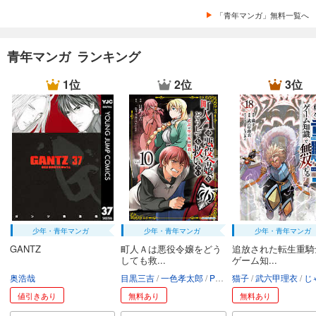
「青年マンガ」無料一覧へ
青年マンガ ランキング
1位
2位
3位
少年・青年マンガ
少年・青年マンガ
少年・青年マンガ
GANTZ
町人Ａは悪役令嬢をどう
追放された転生重騎
しても救...
ゲーム知...
奥浩哉
目黒三吉
一色孝太郎
Parum
猫子
武六甲理衣
じゃい
値引きあり
無料あり
無料あり