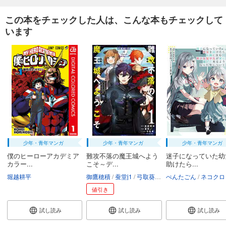
この本をチェックした人は、こんな本もチェックして
います
少年・青年マンガ
少年・青年マンガ
少年・青年マンガ
僕のヒーローアカデミア
難攻不落の魔王城へよう
迷子になっていた幼
カラー...
こそ～デ...
助けたら...
堀越耕平
御鷹穂積
蚕堂j1
弓取葵
ユウヒ
ぺんたごん
ネコクロ
値引き
試し読み
試し読み
試し読み