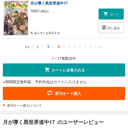
月が導く異世界道中17
792
円 (税込)
カート
試し読み
あらすじを表示する
<<
<
1
2
・
・
>
>>
1～17巻配信中
カートに全巻入れる
※期間限定無料版、予約作品はカートに入りません
新刊オート購入
新刊オート購入について
月が導く異世界道中17 のユーザーレビュー