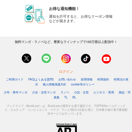
お得な通知機能！
通知を許可すると、お得なクーポン情報
などが届きます。
無料マンガ・ラノベなど、豊富なラインナップで188万冊以上配信中！
ログイン
ご利用ガイド
FAQ(よくある質問)
お問い合わせ
採用情報
利用規約
特商法の表
示
個人情報保護方針
cookie等ポリシー
少年・青年マンガ
少女・女性マンガ
ラノベ
小説・文芸
ビジネス・実用
雑誌・写
真集
TL
BL
ブックライブ（BookLive!）は、BookLiveが運営する電子書店です。TOPPANホールディング
ス、カルチュア・コンビニエンス・クラブ、テレビ朝日の出資を受け、日本最大級の電子書籍配
信サービスを行っています。