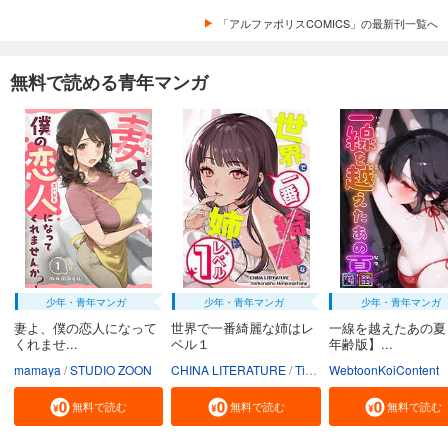
「アルファポリスCOMICS」の最新刊一覧へ
無料で読める青年マンガ
少年・青年マンガ
少年・青年マンガ
少年・青年マンガ
妻よ、僕の恋人になって
世界で一番綺麗な姉はレ
一線を越えたあの夏
くれませ...
ベル１
年齢版】...
mamaya
STUDIO ZOON
CHINA LITERATURE
Tiankongshu Mangongchang
WebtoonKoiContent
無料で読む
無料で読む
無料で読む