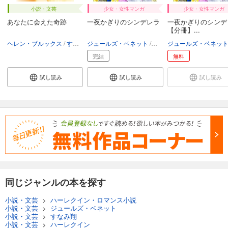
小説・文芸
少女・女性マンガ
少女・女性マンガ
あなたに会えた奇跡
一夜かぎりのシンデレラ
一夜かぎりのシンデ
【分冊】...
ヘレン・ブルックス
すなみ翔
ジュールズ・ベネット
宮本果林
ジュールズ・ベネッ
完結
無料
試し読み
試し読み
試し読み
同じジャンルの本を探す
小説・文芸
>
ハーレクイン・ロマンス小説
小説・文芸
>
ジュールズ・ベネット
小説・文芸
>
すなみ翔
小説・文芸
>
ハーレクイン