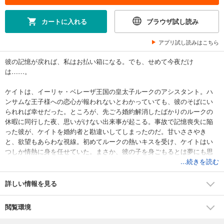
カートに入れる
ブラウザ試し読み
アプリ試し読みはこちら
彼の記憶が戻れば、私はお払い箱になる。でも、せめて今夜だけ
は……。
ケイトは、イーリャ・ベレーザ王国の皇太子ルークのアシスタント。ハ
ンサムな王子様への恋心が報われないとわかっていても、彼のそばにい
られれば幸せだった。ところが、先ごろ婚約解消したばかりのルークの
休暇に同行した夜、思いがけない出来事が起こる。事故で記憶喪失に陥
った彼が、ケイトを婚約者と勘違いしてしまったのだ。甘いささやき
と、欲望もあらわな視線。初めてルークの熱いキスを受け、ケイトはい
つしか情熱に身を任せていた。まさか、彼の子を身ごもるとは夢にも思
わず……。
...続きを読む
■ローリー・フォスター絶賛！ ジュールズ・ベネットが贈る、すべてが想
詳しい情報を見る
定外の波瀾の恋物語をお楽しみください。本作は、『かりそめのプリン
セス』、『王子様に恋したナニー』の関連作です。
閲覧環境