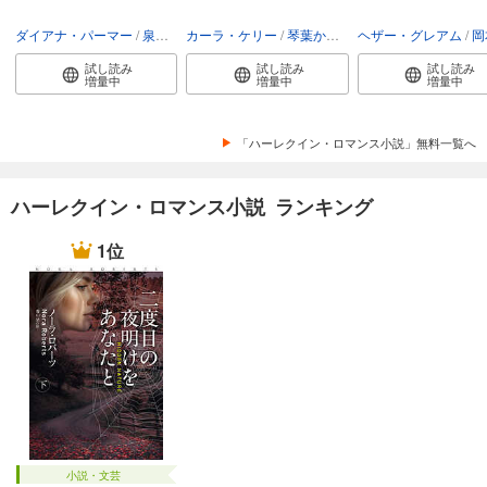
ダイアナ・パーマー
泉智子
カーラ・ケリー
琴葉かいら
ヘザー・グレアム
岡
試し読み
試し読み
試し読み
増量中
増量中
増量中
「ハーレクイン・ロマンス小説」無料一覧へ
ハーレクイン・ロマンス小説 ランキング
1位
小説・文芸