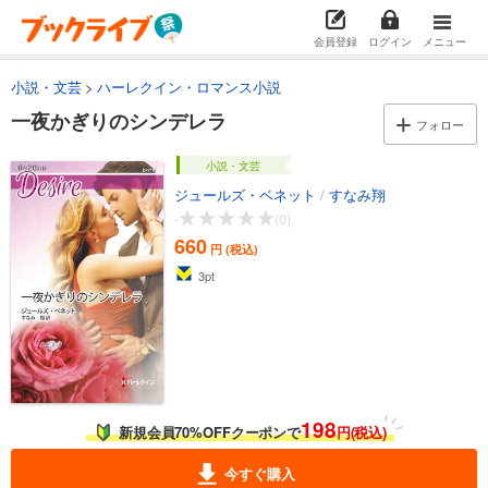
会員登録
ログイン
メニュー
小説・文芸
ハーレクイン・ロマンス小説
一夜かぎりのシンデレラ
フォロー
小説・文芸
ジュールズ・ベネット
/
すなみ翔
-
(0)
660
円 (税込)
3
pt
198
新規会員70%OFFクーポンで
円(税込)
今すぐ購入