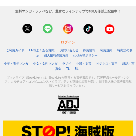
無料マンガ・ラノベなど、豊富なラインナップで188万冊以上配信中！
ログイン
ご利用ガイド
FAQ(よくある質問)
お問い合わせ
採用情報
利用規約
特商法の表
示
個人情報保護方針
cookie等ポリシー
少年・青年マンガ
少女・女性マンガ
ラノベ
小説・文芸
ビジネス・実用
雑誌・写
真集
TL
BL
ブックライブ（BookLive!）は、BookLiveが運営する電子書店です。TOPPANホールディング
ス、カルチュア・コンビニエンス・クラブ、テレビ朝日の出資を受け、日本最大級の電子書籍配
信サービスを行っています。