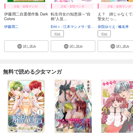
少女・女性マンガ
少女・女性マンガ
少女・女性マンガ
伊藤潤二自選傑作集 Dark
転生侍女の知恵袋～“自
え？ 姉じゃなくて
Colors
称”人並...
聖女だっ...
伊藤潤二
Emi＋
江本マシメサ
笹原亜美
奈院ゆりえ
榛名丼
完結
完結
試し読み
試し読み
試し読み
無料で読める少女マンガ