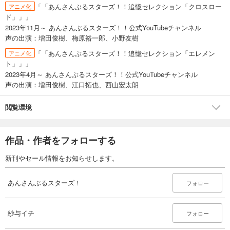
「「あんさんぶるスターズ！！追憶セレクション「クロスロー
アニメ化
ド」」」
2023年11月～ あんさんぶるスターズ！！公式YouTubeチャンネル
声の出演：増田俊樹、梅原裕一郎、小野友樹
「「あんさんぶるスターズ！！追憶セレクション「エレメン
アニメ化
ト」」」
2023年4月～ あんさんぶるスターズ！！公式YouTubeチャンネル
声の出演：増田俊樹、江口拓也、西山宏太朗
閲覧環境
作品・作者をフォローする
新刊やセール情報をお知らせします。
あんさんぶるスターズ！
フォロー
紗与イチ
フォロー