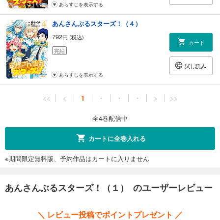
あらすじを表示する
あんさんぶるスターズ！（４）
792
円 (税込)
カート
完結
試し読み
あらすじを表示する
<<
<
1
・
・
・
>
>>
全4巻配信中
カートに全巻入れる
※期間限定無料版、予約作品はカートに入りません
あんさんぶるスターズ！（１） のユーザーレビュー
＼ レビュー投稿でポイントプレゼント ／