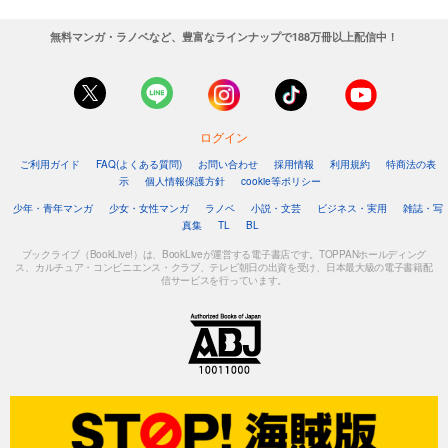
無料マンガ・ラノベなど、豊富なラインナップで188万冊以上配信中！
ログイン
ご利用ガイド
FAQ(よくある質問)
お問い合わせ
採用情報
利用規約
特商法の表
示
個人情報保護方針
cookie等ポリシー
少年・青年マンガ
少女・女性マンガ
ラノベ
小説・文芸
ビジネス・実用
雑誌・写
真集
TL
BL
ブックライブ（BookLive!）は、BookLiveが運営する電子書店です。TOPPANホールディング
ス、カルチュア・コンビニエンス・クラブ、テレビ朝日の出資を受け、日本最大級の電子書籍配
信サービスを行っています。