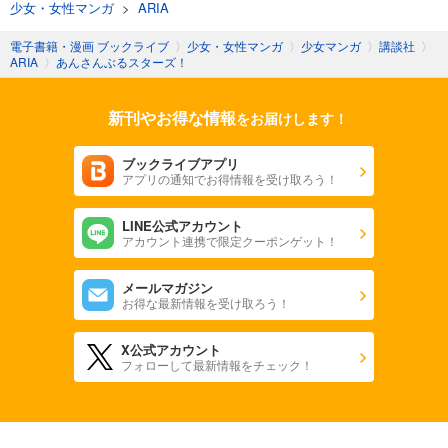
少女・女性マンガ
>
ARIA
電子書籍・漫画 ブックライブ
〉
少女・女性マンガ
〉
少女マンガ
〉
講談社
〉
ARIA
〉
あんさんぶるスターズ！
新刊やお得な情報
をお届けします！
ブックライブアプリ
アプリの通知でお得情報を受け取ろう！
LINE公式アカウント
アカウント連携で限定クーポンゲット！
メールマガジン
お得な最新情報を受け取ろう！
X公式アカウント
フォローして最新情報をチェック！