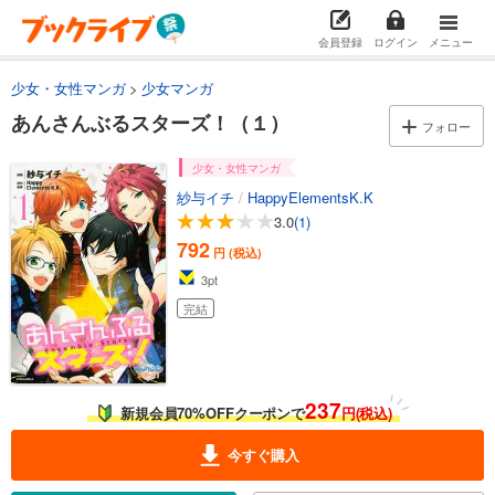
会員登録
ログイン
メニュー
少女・女性マンガ
少女マンガ
あんさんぶるスターズ！（１）
フォロー
少女・女性マンガ
紗与イチ
/
HappyElementsK.K
3.0
(1)
792
円 (税込)
3
pt
完結
237
新規会員70%OFFクーポンで
円(税込)
今すぐ購入