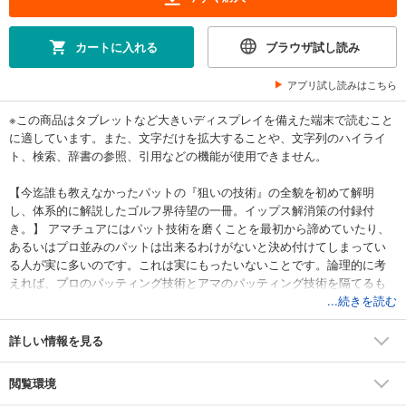
カートに入れる
ブラウザ試し読み
アプリ試し読みはこちら
※この商品はタブレットなど大きいディスプレイを備えた端末で読むこと
に適しています。また、文字だけを拡大することや、文字列のハイライ
ト、検索、辞書の参照、引用などの機能が使用できません。
【今迄誰も教えなかったパットの『狙いの技術』の全貌を初めて解明
し、体系的に解説したゴルフ界待望の一冊。イップス解消策の付録付
き。】 アマチュアにはパット技術を磨くことを最初から諦めていたり、
あるいはプロ並みのパットは出来るわけがないと決め付けてしまってい
る人が実に多いのです。これは実にもったいないことです。論理的に考
えれば、プロのパッティング技術とアマのパッティング技術を隔てるも
のは何もありません。「できるわけないよ」という観念さえ捨てれば、
...続きを読む
プロ並のパッティング技術を習得することは「夢」ではなく現実の努力
「目標」にすることができるはずなのです。本書では、ゴルフ上達に必
詳しい情報を見る
要な3つの技術、「真っ直ぐ打つ技術」「距離の合わせ方の技術」「狙い
方の技術」の中で、特に「パットの狙いを決める方法」を著者の経験と
閲覧環境
計算から理論体系で説明しています。 （※紙本（B5サイズ）のまま電子