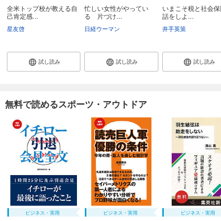
全米トップ校が教える自
忙しい女性がやってい
いまこそ税と社会保
己肯定感...
る 片づけ...
話をしよ...
星友啓
日経ウーマン
井手英策
試し読み
試し読み
試し読み
無料で読めるスポーツ・アウトドア
ビジネス・実用
ビジネス・実用
ビジネス・実用