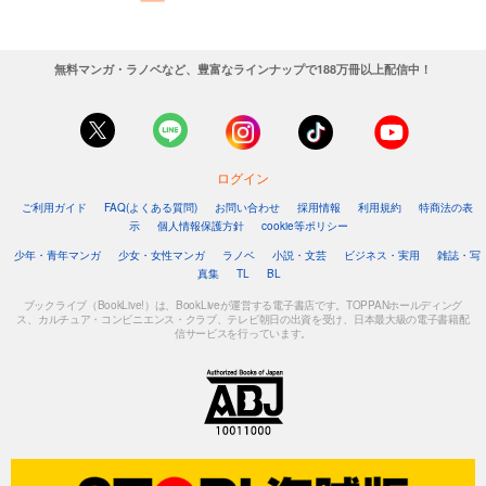
無料マンガ・ラノベなど、豊富なラインナップで188万冊以上配信中！
ログイン
ご利用ガイド
FAQ(よくある質問)
お問い合わせ
採用情報
利用規約
特商法の表
示
個人情報保護方針
cookie等ポリシー
少年・青年マンガ
少女・女性マンガ
ラノベ
小説・文芸
ビジネス・実用
雑誌・写
真集
TL
BL
ブックライブ（BookLive!）は、BookLiveが運営する電子書店です。TOPPANホールディング
ス、カルチュア・コンビニエンス・クラブ、テレビ朝日の出資を受け、日本最大級の電子書籍配
信サービスを行っています。