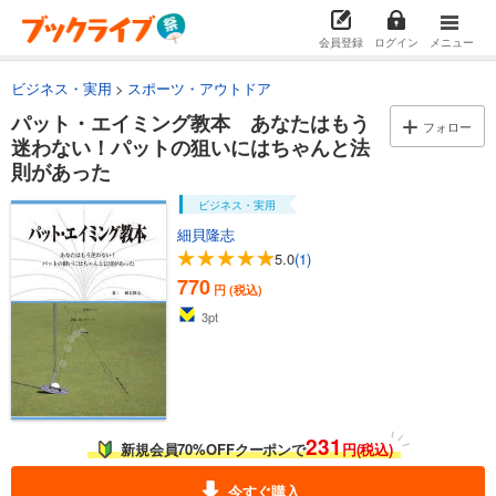
会員登録
ログイン
メニュー
ビジネス・実用
スポーツ・アウトドア
パット・エイミング教本 あなたはもう
フォロー
迷わない！パットの狙いにはちゃんと法
則があった
ビジネス・実用
細貝隆志
5.0
(1)
770
円 (税込)
3
pt
231
新規会員70%OFFクーポンで
円(税込)
今すぐ購入