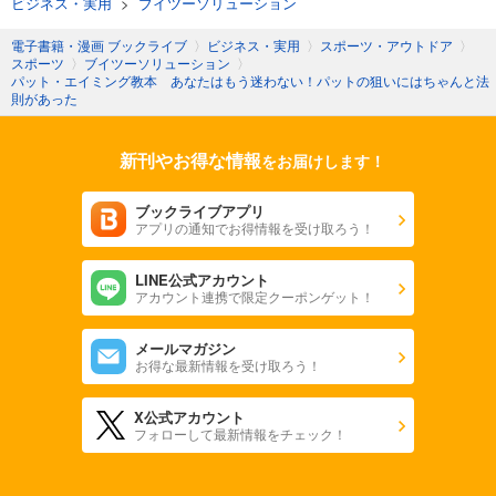
ビジネス・実用
>
ブイツーソリューション
電子書籍・漫画 ブックライブ
〉
ビジネス・実用
〉
スポーツ・アウトドア
〉
スポーツ
〉
ブイツーソリューション
〉
パット・エイミング教本 あなたはもう迷わない！パットの狙いにはちゃんと法
則があった
新刊やお得な情報
をお届けします！
ブックライブアプリ
アプリの通知でお得情報を受け取ろう！
LINE公式アカウント
アカウント連携で限定クーポンゲット！
メールマガジン
お得な最新情報を受け取ろう！
X公式アカウント
フォローして最新情報をチェック！