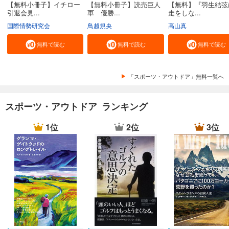
【無料小冊子】イチロー
【無料小冊子】読売巨人
【無料】『羽生結弦
引退会見...
軍 優勝...
走をしな...
国際情勢研究会
鳥越規央
高山真
無料で読む
無料で読む
無料で読む
「スポーツ・アウトドア」無料一覧へ
スポーツ・アウトドア ランキング
1位
2位
3位