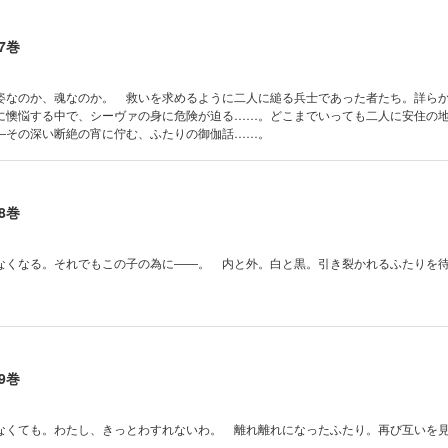
7巻
姿なのか、魂なのか。 救いを求めるように二人に縋る兵士であった者たち。詳ら
に懊悩する中で、シーヴァの身に危険が迫る……。どこまでいっても二人に安住の
―その深い断絶の宵に佇む、ふたりの御伽話……。
8巻
なくなる。それでもこの子の為に――。 内と外。白と黒。引き裂かれるふたりを
9巻
なくても。わたし、きっとわすれないわ。 離れ離れになったふたり。再び互いを