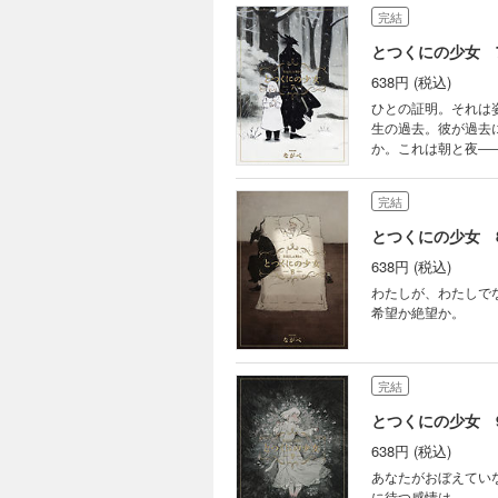
完結
とつくにの少女 
638円 (税込)
ひとの証明。それは
生の過去。彼が過去
か。これは朝と夜―
完結
とつくにの少女 
638円 (税込)
わたしが、わたしで
希望か絶望か。
完結
とつくにの少女 
638円 (税込)
あなたがおぼえてい
に待つ感情は。