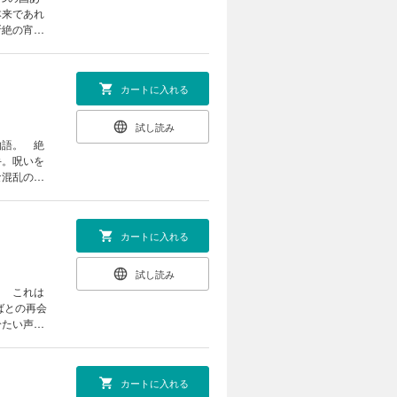
本来であれ
断絶の宵に
カートに入れる
試し読み
物語。 絶
手。呪いを
な混乱の中
断絶の宵に
カートに入れる
試し読み
。 これは
ばとの再会
冷たい声が
カートに入れる