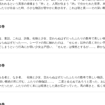
呪われるという異形の者棲まう『外』と、人間が住まう『内』で分かたれた世界。
ふたりが出会った時、小さな物語が密やかに動き出す。これは朝と夜――その深い
話……。
2巻
は、童話。これは、詩集。化物と少女、交わらぬはずだったふたりの数奇で美しい
ならぬはずだった――。シーヴァの頬に触れたのは、「せんせ」以外の黒く冷たい
てしまうという行為にか弱い少女は戸惑い、「せんせ」は慄然とするが……。静か
の者が呟く言葉『お母さん』が意味するものとは……。これは朝と夜――その深い
話……。
3巻
ある者と、なき者。 化物と少女、交わらぬはずだったふたりの数奇で美しい物語
の深い断絶の宵に佇む、ふたりの御伽話……。 二度と会えぬであろうと思った、お
ァだったが、ふたりの行く末には暗澹とした路が広がっていた。馬の嘶きと、低く
っていった少女の運命は果たして―――――――
4巻