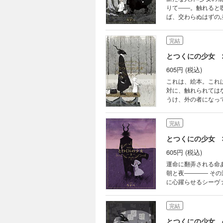
りて――。触れると
ば、交わらぬはずの
佇む、ふたりの御伽
完結
とつくにの少女 
605円 (税込)
これは、絵本。これ
対に、触れられては
うけ、外の者になっ
で、彼女に触れた外
佇む、ふたりの御伽
完結
とつくにの少女 
605円 (税込)
運命に翻弄される命
朝と夜―――― そ
に心躍らせるシーヴ
石畳に滲む中に、還
完結
とつくにの少女 