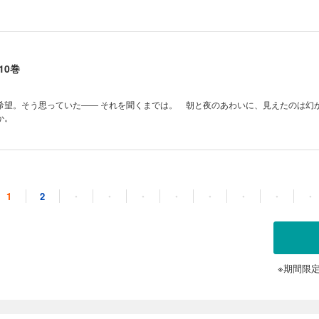
10巻
希望。そう思っていた―― それを聞くまでは。 朝と夜のあわいに、見えたのは幻
か。
11巻
1
2
・
・
・
・
・
・
・
・
お伽噺。これにて完結――。
※期間限