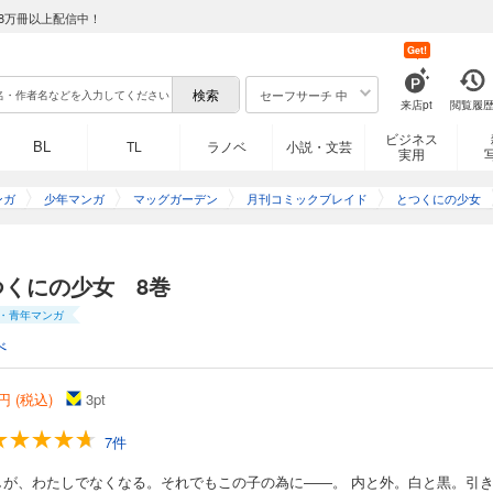
8万冊以上配信中！
Get!
セーフサーチ 中
来店pt
閲覧履
ビジネス
BL
TL
ラノベ
小説・文芸
実用
ンガ
少年マンガ
マッグガーデン
月刊コミックブレイド
とつくにの少女
つくにの少女 8巻
・青年マンガ
べ
円 (税込)
3
pt
7件
しが、わたしでなくなる。それでもこの子の為に――。 内と外。白と黒。引