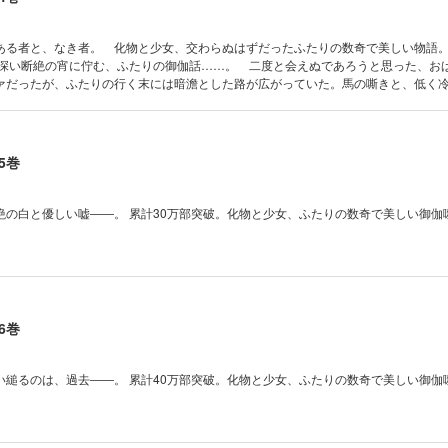
ある者と、なき者。 化物と少女、交わらぬはずだったふたりの数奇で美しい物語
の深い断絶の宵に佇む、ふたりの御伽話……。 二度と会えぬであろうと思った、お
ァだったが、ふたりの行く末には暗澹とした路が広がっていた。馬の嘶きと、低く
っていった少女の運命は果たして―――――――
5巻
絶の白と優しい嘘――。 累計30万部突破。化物と少女、ふたりの数奇で美しい御伽
6巻
い縋るのは、過去――。 累計40万部突破。化物と少女、ふたりの数奇で美しい御伽