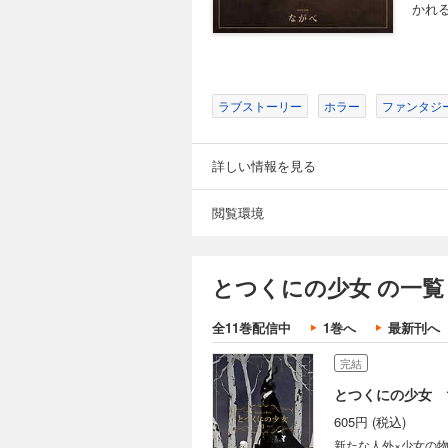
かれ
ラブストーリー
ホラー
ファンタジ
詳しい情報を見る
閲覧環境
とつくにの少女 の一覧
全11巻配信中
1巻へ
最新刊へ
完結
とつくにの少女 
605円 (税込)
新たな人外×少女の