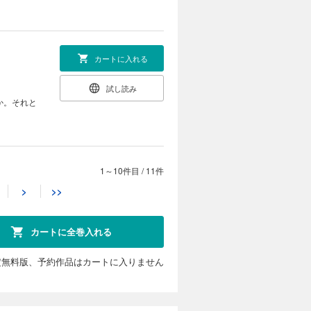
カートに入れる
試し読み
か。それと
1～10件目
/
11件
カートに入れる
>
>>
試し読み
カートに全巻入れる
定無料版、予約作品はカートに入りません