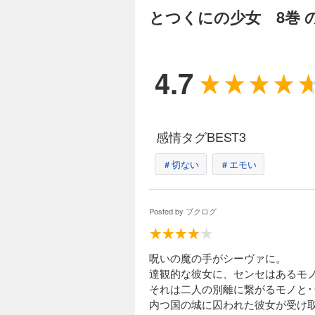
とつくにの少女 8巻 
4.7
感情タグBEST3
＃切ない
＃エモい
Posted by
ブクログ
呪いの魔の手がシーヴァに。
達観的な彼女に、センセはあるモ
それは二人の別離に繋がるモノと･
内つ国の城に囚われた彼女が受け