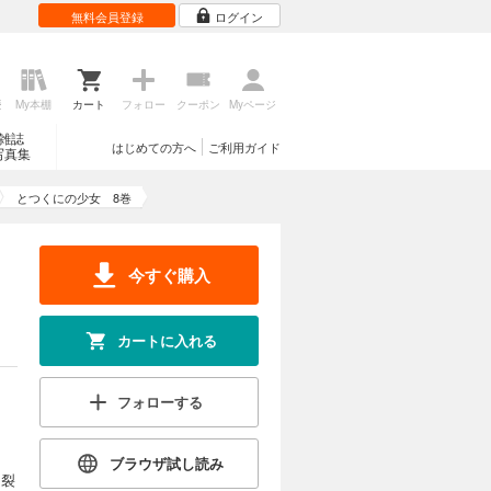
無料会員登録
ログイン
歴
My本棚
カート
フォロー
クーポン
Myページ
雑誌
はじめての方へ
ご利用ガイド
写真集
とつくにの少女 8巻
今すぐ購入
カートに入れる
フォローする
ブラウザ試し読み
き裂