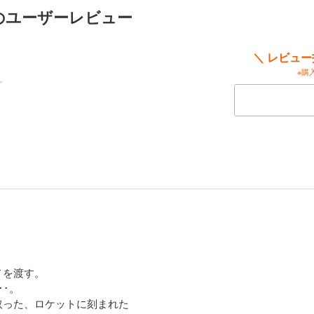
のユーザーレビュー
＼ レビュ
※購
ノを渡す。
･･。
取った、ロケットに刻まれた