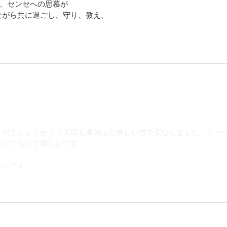
は、センセへの思慕が
ながら共に過ごし、守り、教え、
うのでしょうか？？王様も本当は心優しい方で安心しました。シー
ないであげて欲しいです。
しいです。