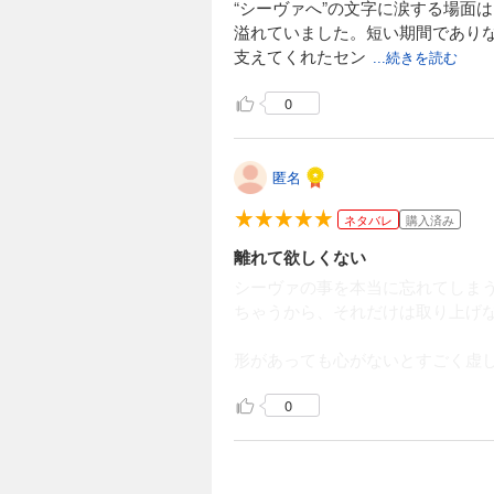
“シーヴァへ”の文字に涙する場面
溢れていました。短い期間であり
支えてくれたセン
...続きを読む
0
匿名
ネタバレ
購入済み
離れて欲しくない
シーヴァの事を本当に忘れてしま
ちゃうから、それだけは取り上げ
形があっても心がないとすごく虚
0