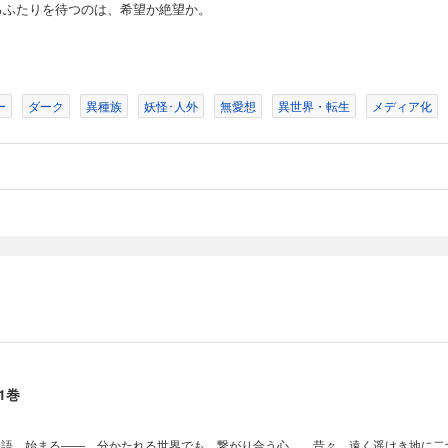
るふたりを待つのは、希望か絶望か。
ー
ダーク
異種族
妖怪･人外
無愛想
異世界・転生
メディア化
1巻
物語、始まる――。分かたれる世界でも、繋がり合う心。 昔々、遠く遥けき地に二