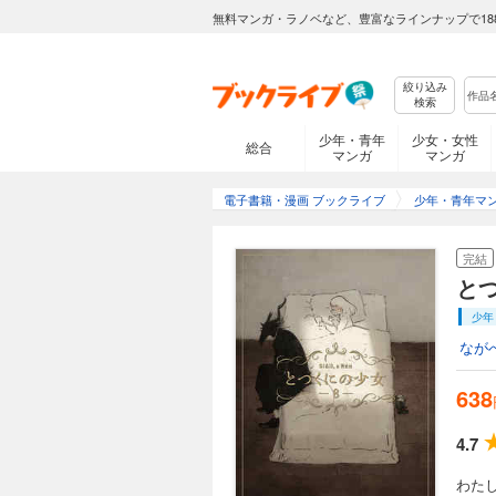
無料マンガ・ラノベなど、豊富なラインナップで18
絞り込み
検索
少年・青年
少女・女性
総合
マンガ
マンガ
電子書籍・漫画 ブックライブ
少年・青年マ
完結
と
少年
なが
638
4.7
わた