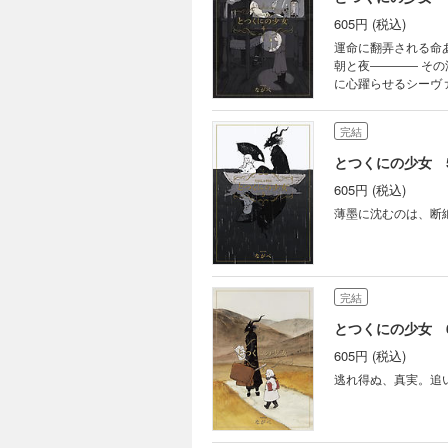
605円 (税込)
運命に翻弄される命
朝と夜―――― そ
に心躍らせるシーヴ
石畳に滲む中に、還
完結
とつくにの少女 
605円 (税込)
薄墨に沈むのは、断
完結
とつくにの少女 
605円 (税込)
逃れ得ぬ、真実。追