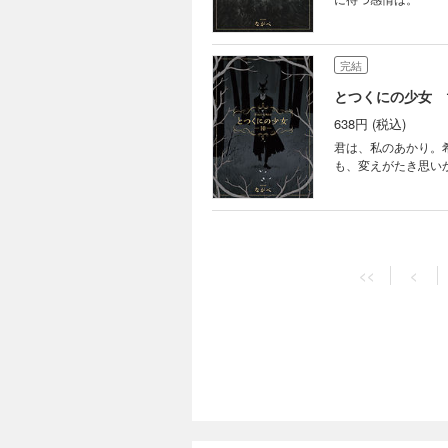
完結
とつくにの少女 
638円 (税込)
君は、私のあかり。
も、変えがたき思い
完結
とつくにの少女 
<<
<
638円 (税込)
宵に佇む、ふたりの