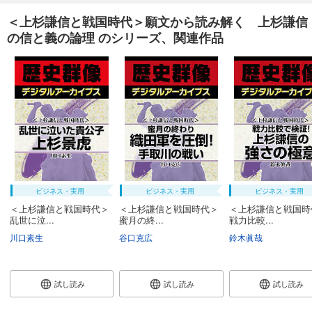
＜上杉謙信と戦国時代＞願文から読み解く 上杉謙信
の信と義の論理 のシリーズ、関連作品
ビジネス・実用
ビジネス・実用
ビジネス・実用
＜上杉謙信と戦国時代＞
＜上杉謙信と戦国時代＞
＜上杉謙信と戦国時
乱世に泣...
蜜月の終...
戦力比較...
川口素生
谷口克広
鈴木眞哉
試し読み
試し読み
試し読み