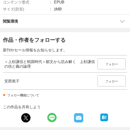
コンテンツ形式
EPUB
サイズ(目安)
2MB
閲覧環境
作品・作者をフォローする
新刊やセール情報をお知らせします。
＜上杉謙信と戦国時代＞願文から読み解く 上杉謙信
フォロー
の信と義の論理
安西篤子
フォロー
フォロー機能について
この作品を共有しよう