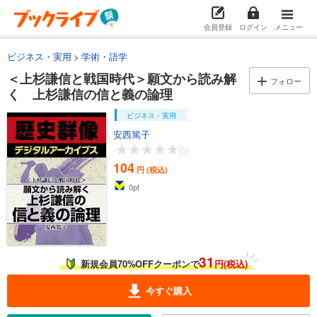
会員登録
ログイン
メニュー
ビジネス・実用
学術・語学
＜上杉謙信と戦国時代＞願文から読み解
フォロー
く 上杉謙信の信と義の論理
ビジネス・実用
安西篤子
-
(0)
104
円 (税込)
0
pt
31
新規会員70%OFFクーポンで
円(税込)
今すぐ購入