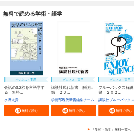
無料で読める学術・語学
ビジネス・実用
ビジネス・実用
ビジネス・実用
会話の0.2秒を言語学す
講談社現代新書 解説目
ブルーバックス解説
る 無料...
録 ２０...
録 ２０２...
水野太貴
学芸部現代新書編集チーム
講談社ブルーバック
無料で読む
無料で読む
無料で読む
「学術・語学」無料一覧へ