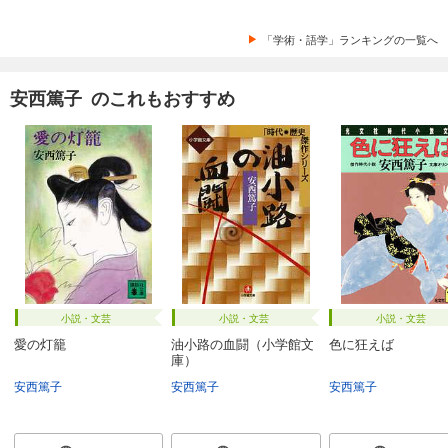
「学術・語学」ランキングの一覧へ
安西篤子 のこれもおすすめ
小説・文芸
小説・文芸
小説・文芸
愛の灯籠
油小路の血闘（小学館文
色に狂えば
庫）
安西篤子
安西篤子
安西篤子