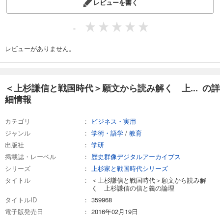
レビューを書く
-
レビューがありません。
＜上杉謙信と戦国時代＞願文から読み解く 上... の詳
細情報
カテゴリ
ビジネス・実用
ジャンル
学術・語学
/
教育
出版社
学研
掲載誌・レーベル
歴史群像デジタルアーカイブス
シリーズ
上杉家と戦国時代シリーズ
タイトル
＜上杉謙信と戦国時代＞願文から読み解
く 上杉謙信の信と義の論理
タイトルID
359968
電子版発売日
2016年02月19日