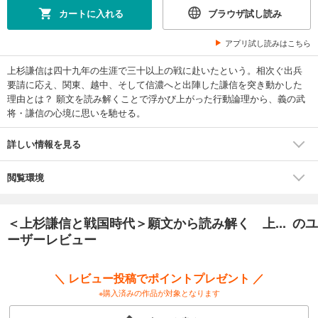
カートに入れる
ブラウザ試し読み
アプリ試し読みはこちら
上杉謙信は四十九年の生涯で三十以上の戦に赴いたという。相次ぐ出兵
要請に応え、関東、越中、そして信濃へと出陣した謙信を突き動かした
理由とは？ 願文を読み解くことで浮かび上がった行動論理から、義の武
将・謙信の心境に思いを馳せる。
詳しい情報を見る
閲覧環境
＜上杉謙信と戦国時代＞願文から読み解く 上... のユ
ーザーレビュー
＼ レビュー投稿でポイントプレゼント ／
※購入済みの作品が対象となります