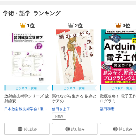
学術・語学 ランキング
1位
2位
3位
ビジネス・実用
ビジネス・実用
ビジネス・実用
放射線技術学シリーズ 放
溺れながら生きる 依存と
徹底攻略！ 電子工作
射線安...
ケアの...
ログラミ...
日本放射線技術学会
磯辺智範
信田さよ子
清水秀雄
南一幸
鈴木昇一
福田和宏
西谷源展
NEW
試し読み
試し読み
試し読み