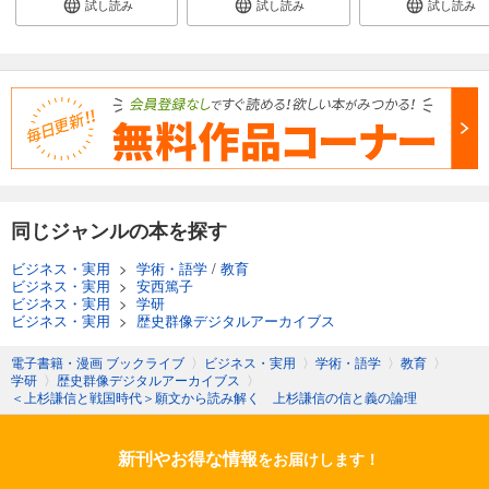
試し読み
試し読み
試し読み
同じジャンルの本を探す
ビジネス・実用
>
学術・語学
/
教育
ビジネス・実用
>
安西篤子
ビジネス・実用
>
学研
ビジネス・実用
>
歴史群像デジタルアーカイブス
電子書籍・漫画 ブックライブ
〉
ビジネス・実用
〉
学術・語学
〉
教育
〉
学研
〉
歴史群像デジタルアーカイブス
〉
＜上杉謙信と戦国時代＞願文から読み解く 上杉謙信の信と義の論理
新刊やお得な情報
をお届けします！