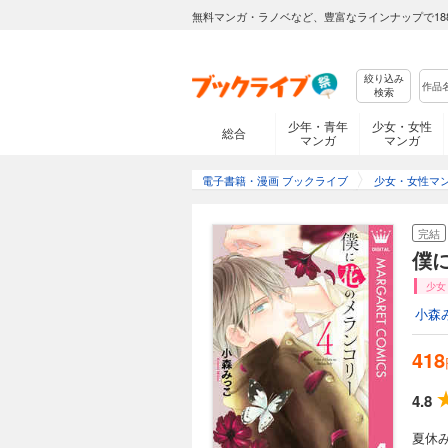
無料マンガ・ラノベなど、豊富なラインナップで18
絞り込み
検索
少年・青年
少女・女性
総合
マンガ
マンガ
電子書籍・漫画 ブックライブ
少女・女性マ
完結
僕
少女
小森
418
4.8
夏休