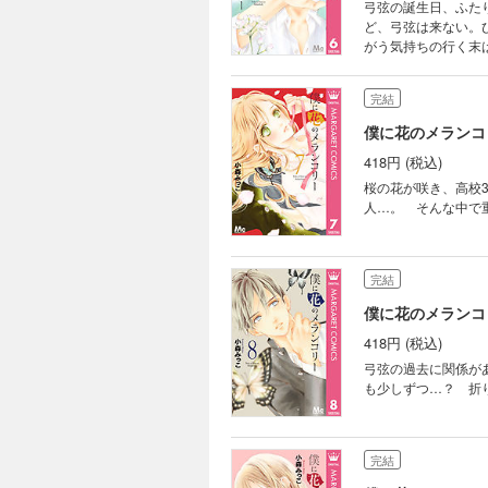
弓弦の誕生日、ふた
ど、弓弦は来ない。
がう気持ちの行く末
完結
僕に花のメランコリ
418円 (税込)
桜の花が咲き、高校
人…。 そんな中で
完結
僕に花のメランコリ
418円 (税込)
弓弦の過去に関係が
も少しずつ…？ 折
完結