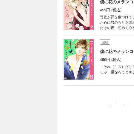
僕に花のメランコリ
459円 (税込)
弓弦が昴を傷つけて
ために昴のもとを訪
だけの夜。初めて心
完結
僕に花のメランコリ
459円 (税込)
「それ（キス）だけ
しみ、重なろうとす
完結
僕に花のメランコリ
<<
<
459円 (税込)
昴の実家が経営する
で、弓弦と昴の関係
でも、重なる再会を