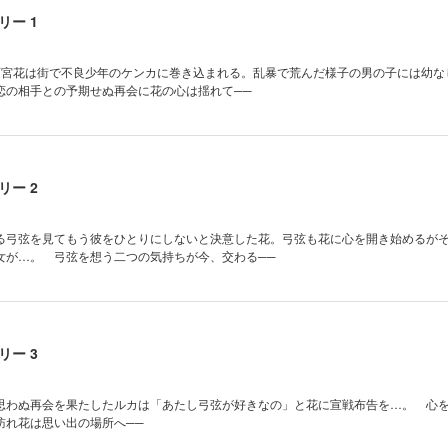
ー 1
雨宮花は街で不良少年のケンカに巻き込まれる。乱暴で荒んだ様子の男の子には幼な
恋の相手との予期せぬ再会に花の心は揺れて──
ー 2
る弓弦を見てもう彼をひとりにしないと決意した花。弓弦も花に心を開き始めるが
女が…。 弓弦を想う二つの気持ちが今、交わる──
ー 3
思わぬ再会を果たしたルカは「あたし弓弦が好きなの」と花に宣戦布告を…。 心
訪れ花は思い出の場所へ──