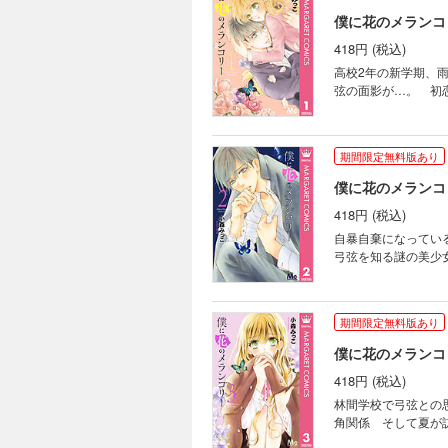
僕に花のメランコリ
418円 (税込)
高校2年の新学期、
弦の面影が…。 初
期間限定無料版あり
僕に花のメランコリ
418円 (税込)
自暴自棄になってい
弓弦を知る謎の美少
期間限定無料版あり
僕に花のメランコリ
418円 (税込)
林間学校で弓弦との
角関係 そして夏が