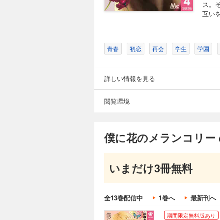
ス。
互い
青春
初恋
再会
学生
学園
詳しい情報を見る
閲覧環境
僕に花のメランコリー 
いまだけ3冊無料
全13巻配信中
1巻へ
最新刊へ
期間限定無料版あり