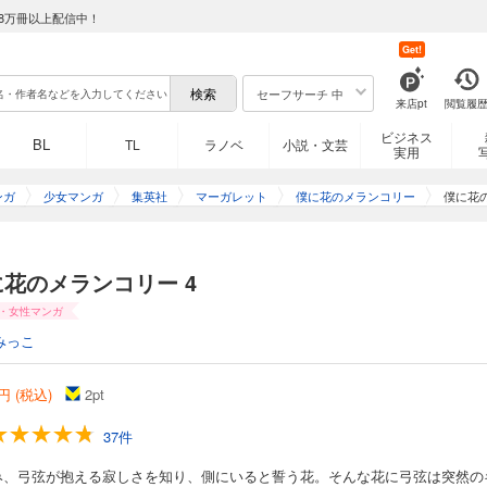
8万冊以上配信中！
Get!
セーフサーチ 中
来店pt
閲覧履
ビジネス
BL
TL
ラノベ
小説・文芸
実用
ンガ
少女マンガ
集英社
マーガレット
僕に花のメランコリー
僕に花の
に花のメランコリー 4
・女性マンガ
みっこ
円 (税込)
2
pt
37件
み、弓弦が抱える寂しさを知り、側にいると誓う花。そんな花に弓弦は突然の