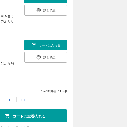
試し読み
と向き合う
てのふたり
カートに入れる
試し読み
しながら慈
1～10件目
/
13件
カートに入れる
>
>>
試し読み
えたこと
花と弓弦。
カートに全巻入れる