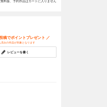
定無料版、予約作品はカートに入りません
カートに入れる
試し読み
覚めた花
弦が選ぶの
ー投稿でポイントプレゼント ／
入済みの作品が対象となります
カートに入れる
レビューを書く
試し読み
まし、退院
まえ