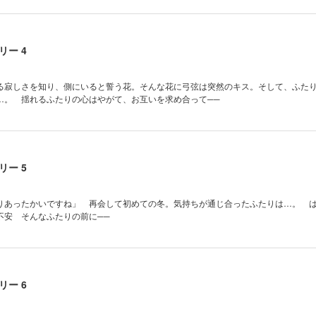
ー 4
る寂しさを知り、側にいると誓う花。そんな花に弓弦は突然のキス。そして、ふた
…。 揺れるふたりの心はやがて、お互いを求め合って──
ー 5
りあったかいですね」 再会して初めての冬。気持ちが通じ合ったふたりは…。 
不安 そんなふたりの前に──
ー 6