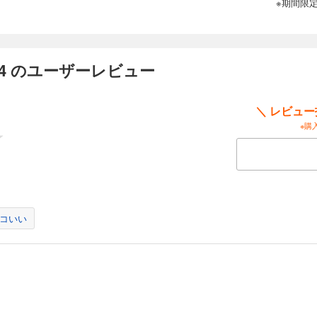
※期間限
ー 12
4 のユーザーレビュー
昴と一緒にいると知った弓弦。仕事を抜け出し、2人を捜しに向かう。一方、昴は目
て行き…。「俺の好きなおまえはこんな表情（かお）じゃないんだ」 花を想う弓
＼ レビュ
※購
ー 13
せるため、自分を一方的に殴らせた弓弦。傷だらけで家に帰ると、そこには目を覚
確かめ合った2人は互いに抱きしめ合って…。「――全部やるよ 俺の命ごと全部お
命の恋、ついにフィナーレ――！
コいい