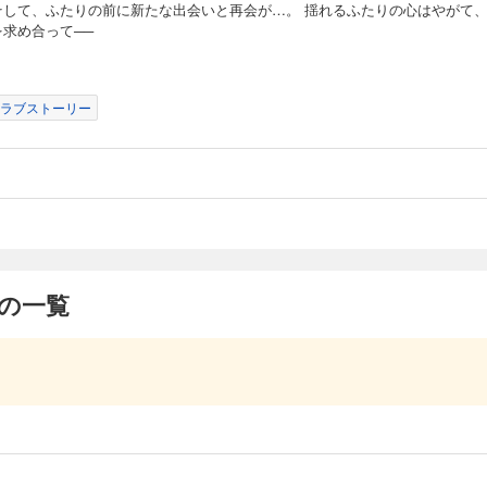
そして、ふたりの前に新たな出会いと再会が…。 揺れるふたりの心はやがて
を求め合って──
ラブストーリー
の一覧