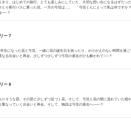
りきり、はじめての旅行。とても楽しみにしていた、大切な想い出になるはずだっ
ひとり夜行バスに乗った花。一方の弓弦は…。 「弓弦くんにとって私は何ですか
は──？
ー 7
3年生になった花と弓弦。一緒に花の誕生日を祝ったり、かけがえのない時間を過ご
重なる出会いと再会。少しずつ少しずつ弓弦の過去がひも解かれて──？
ー 8
ありそうな昴。その昴と少しずつ近づく花。そして、弓弦と花の間に流れていた穏
り重なっていく出会いと再会。そして、物語は弓弦の過去へ――？