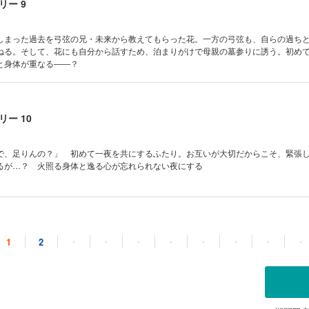
ー 9
しまった過去を弓弦の兄・未来から教えてもらった花。一方の弓弦も、自らの過ち
ねる。そして、花にも自分から話すため、泊まりがけで母親の墓参りに誘う。初め
と身体が重なる――？
ー 10
で、足りんの？」 初めて一夜を共にするふたり。お互いが大切だからこそ、緊張
るが…？ 火照る身体と逸る心が忘れられない夜にする
ー 11
1
2
・
・
・
・
・
・
・
・
スイミングスクールに弟の光を送り迎えすることになった花。昴と接する機会が増
にも気づき始める。一方、弓弦の前にもルカが再び現れて…？ お互いを想い合う
きっかけに少しずつ── 【同時収録】ゆらゆら、ゆれる