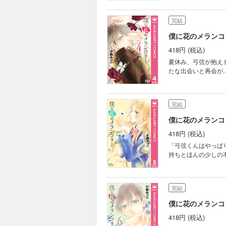
完結
僕に花のメランコリ
418円 (税込)
夏休み、弓弦が抱え
たな出会いと再会が
完結
僕に花のメランコリ
418円 (税込)
「弓弦くんはやっぱ
持ちとほんの少しの
完結
僕に花のメランコリ
418円 (税込)