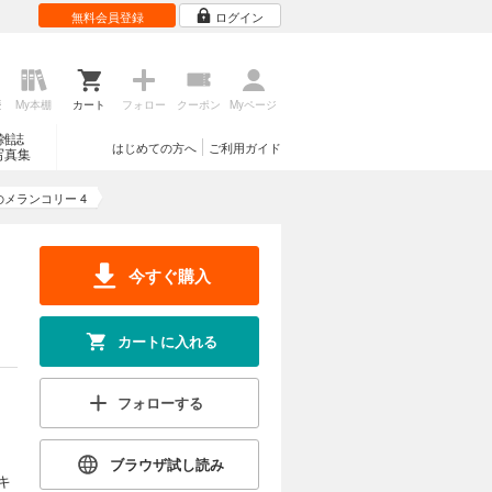
無料会員登録
ログイン
歴
My本棚
カート
フォロー
クーポン
Myページ
雑誌
はじめての方へ
ご利用ガイド
写真集
メランコリー 4
今すぐ購入
カートに入れる
フォローする
ブラウザ試し読み
キ