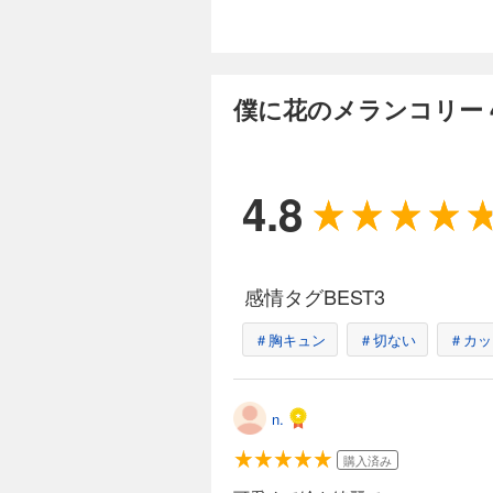
完結
僕に花のメランコリ
459円 (税込)
僕に花のメランコリー 
泣き疲れて眠る花が
をある場所へと連れ
は――。
4.8
完結
僕に花のメランコリ
459円 (税込)
感情タグBEST3
昴との因縁を終わら
した花が…。想いを
＃胸キュン
＃切ない
に」 幼なじみの運
＃カッ
n.
購入済み