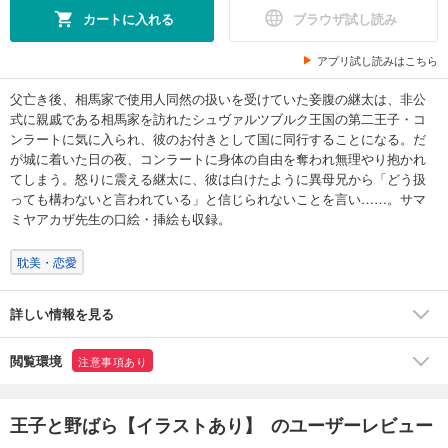
カートに入れる
ブラウザ試し読み
アプリ試し読みはこちら
父亡き後、相馬家で使用人同然の扱いを受けていた妾腹の継太は、非公
式に親戚である相馬家を訪れたシュヴァルツブルク王国の第二王子・コ
ンラートに気に入られ、彼のお付きとして国に同行することになる。だ
が城に着いた日の夜、コンラートに身体の自由を奪われ無理やり抱かれ
てしまう。怒りに震える継太に、彼は白けたように異母兄から「どう扱
っても構わないと言われている」と信じられないことを言い……。サマ
ミヤアカザ先生の口絵・挿絵も収録。
耽美・恋愛
詳しい情報を見る
閲覧環境
注意事項あり
王子と野ばら【イラストあり】 のユーザーレビュー