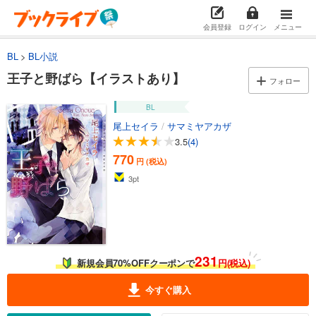
会員登録
ログイン
メニュー
BL
BL小説
王子と野ばら【イラストあり】
フォロー
BL
尾上セイラ
/
サマミヤアカザ
3.5
(4)
770
円 (税込)
3
pt
231
新規会員70%OFFクーポンで
円(税込)
今すぐ購入