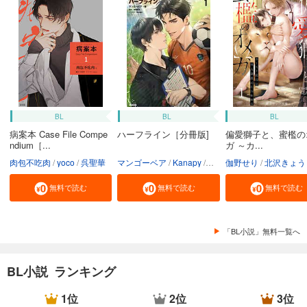
BL
BL
BL
病案本 Case File Compe
ハーフライン［分冊版]
偏愛獅子と、蜜檻の
ndium［...
ガ ～カ...
肉包不吃肉
yoco
呉聖華
マンゴーベア
Kanapy
加藤智子
伽野せり
北沢きょう
無料で読む
無料で読む
無料で読む
「BL小説」無料一覧へ
BL小説 ランキング
1位
2位
3位