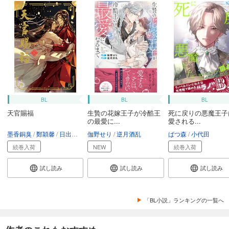
BL
BL
BL
天官賜福
生贄の花嫁王子が冷酷王
死に戻りの悪魔王子
の最愛に...
愛される...
墨香銅臭
鄭穎馨
日出的小太陽
伽野せり
逆月酒乱
ばつ森
小代田
続巻入荷
NEW
続巻入荷
試し読み
試し読み
試し読み
「BL小説」ランキングの一覧へ