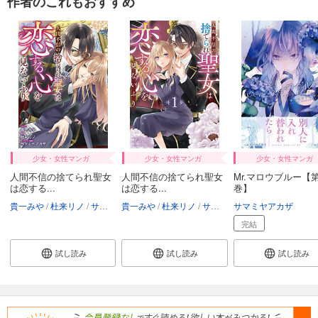
作者のこれもおすすめ
少女・女性マンガ
少女・女性マンガ
少女・女性マンガ
人間不信の捨てられ聖女
人間不信の捨てられ聖女
Mr.マロウブルー【
は恋する...
は恋する...
巻】
貴一みや
杜来リノ
サマミヤアカザ
貴一みや
杜来リノ
サマミヤアカザ
サマミヤアカザ
完結
試し読み
試し読み
試し読み