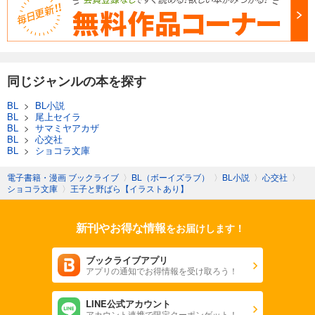
同じジャンルの本を探す
BL
>
BL小説
BL
>
尾上セイラ
BL
>
サマミヤアカザ
BL
>
心交社
BL
>
ショコラ文庫
電子書籍・漫画 ブックライブ
〉
BL（ボーイズラブ）
〉
BL小説
〉
心交社
〉
ショコラ文庫
〉
王子と野ばら【イラストあり】
新刊やお得な情報
をお届けします！
ブックライブアプリ
アプリの通知でお得情報を受け取ろう！
LINE公式アカウント
アカウント連携で限定クーポンゲット！