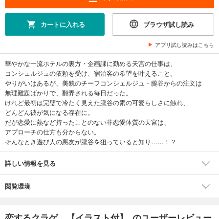
カートに入れる
ブラウザ試し読み
アプリ試し読みはこちら
華やかな一流ホテルの裏方・企画課に勤める天宮の仕事は、
コンシェルジュの依頼を受け、宿泊客の希望を叶えること。
やりがいはあるが、美貌のチーフコンシェルジュ・朧谷からの注文は
無理難題ばかりで、翻弄される毎日だった。
けれど最初は完璧で冷たく見えた朧谷の素の可愛らしさに触れ、
どんどん彼が気になる存在に。
だが恋愛に熱など持ったことのない非恋愛体質の天宮は、
アプローチの仕方も分からない。
そんなとき遊び人の悪友が朧谷を狙っていると知り……！？
詳しい情報を見る
閲覧環境
恋するクラゲ 【イラスト付】 のユーザーレビュー