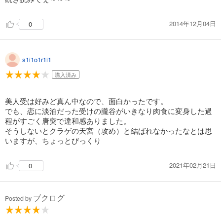
2014年12月04日
0
s1i1o1r1i1
購入済み
美人受は好みど真ん中なので、面白かったです。
でも、恋に淡泊だった受けの朧谷がいきなり肉食に変身した過
程がすごく唐突で違和感ありました。
そうしないとクラゲの天宮（攻め）と結ばれなかったなとは思
いますが、ちょっとびっくり
2021年02月21日
0
ブクログ
Posted by