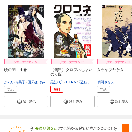
少女・女性マンガ
少女・女性マンガ
少女・女性マンガ
暁の闇 １巻
【無料】クロフネちょい
タケヤブヤケタ
のり版
かわい有美子
夏乃あゆみ
黒江S介
RENA
石江八
草間さかえ
草間さかえ
ホームラン
完結
無料
完結
試し読み
試し読み
試し読み