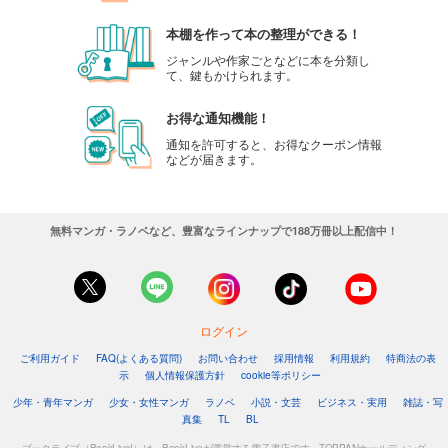
本棚を作って本の整理ができる！
ジャンルや作家ごとなどに本を分類し
て、鍵もかけられます。
お得な通知機能！
通知を許可すると、お得なクーポン情報
などが届きます。
無料マンガ・ラノベなど、豊富なラインナップで188万冊以上配信中！
ログイン
ご利用ガイド
FAQ(よくある質問)
お問い合わせ
採用情報
利用規約
特商法の表
示
個人情報保護方針
cookie等ポリシー
少年・青年マンガ
少女・女性マンガ
ラノベ
小説・文芸
ビジネス・実用
雑誌・写
真集
TL
BL