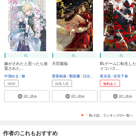
BL
BL
BL
嫁がされたと思ったら放
天官賜福
BLゲームに転生し
置された...
イコパス...
中洲める
條
墨香銅臭
鄭穎馨
日出的小太陽
夜光花
奈良千春
NEW
続巻入荷
無料あり
試し読み
試し読み
試し読み
「BL小説」ランキングの一覧へ
作者のこれもおすすめ