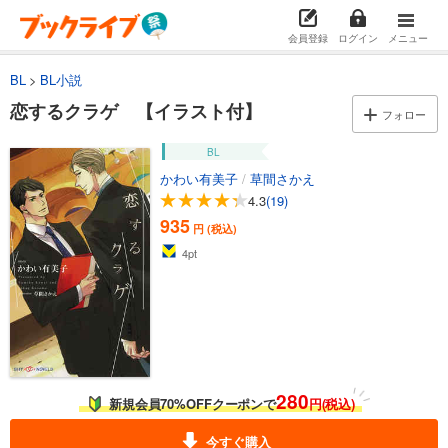
会員登録
ログイン
メニュー
BL
BL小説
恋するクラゲ 【イラスト付】
フォロー
BL
かわい有美子
/
草間さかえ
4.3
(19)
935
円 (税込)
4
pt
280
新規会員70%OFFクーポンで
円(税込)
今すぐ購入