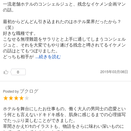
一流老舗ホテルのコンシェルジュと、残念なイケメン企画マン
の話。
最初からどんどん引き込まれたのはホテル業界だったから？
（笑）
好きな職種です。
こなせる無理難題をサラリとと上手に通してしまうコンシェル
ジュと、それを大変でもやり遂げる残念と噂されてるイケメン
の話はとてもつぼりました。
どっちも相手が
...続きを読む
2015年03月08日
0
ブクログ
Posted by
ホテルを舞台にしたお仕事もの。働く大人の男同士の恋愛とい
う何とも言えないドキドキ感を、肌身に感じるまでの心理描写
でたっぷり楽しむことができました。
草間さかえｾﾝｾのイラストも、物語をさらに味わい深いものに