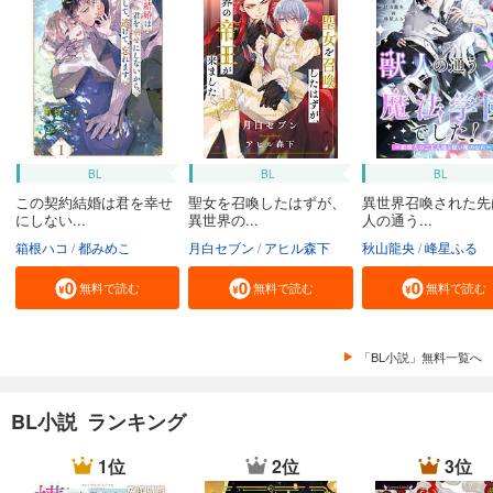
BL
BL
BL
この契約結婚は君を幸せ
聖女を召喚したはずが、
異世界召喚された先
にしない...
異世界の...
人の通う...
箱根ハコ
都みめこ
月白セブン
アヒル森下
秋山龍央
峰星ふる
無料で読む
無料で読む
無料で読む
「BL小説」無料一覧へ
BL小説 ランキング
1位
2位
3位