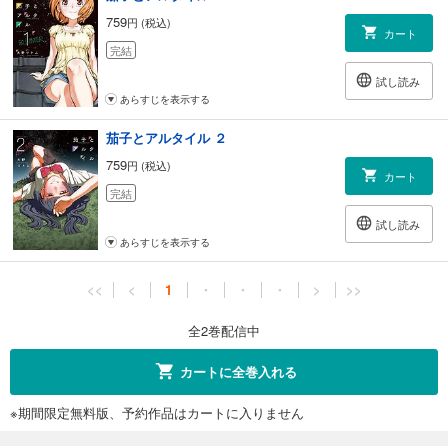
759
円 (税込)
カート
完結
試し読み
あらすじを表示する
茄子とアルタイル ２
759
円 (税込)
カート
完結
試し読み
あらすじを表示する
<<
<
1
・
・
・
>
>>
全2巻配信中
カートに全巻入れる
※期間限定無料版、予約作品はカートに入りません