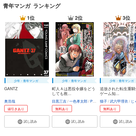
青年マンガ ランキング
1位
2位
3位
少年・青年マンガ
少年・青年マンガ
少年・青年マンガ
GANTZ
町人Ａは悪役令嬢をどう
追放された転生重騎
しても救...
ゲーム知...
奥浩哉
目黒三吉
一色孝太郎
Parum
猫子
武六甲理衣
じゃい
値引きあり
無料あり
無料あり
試し読み
試し読み
試し読み