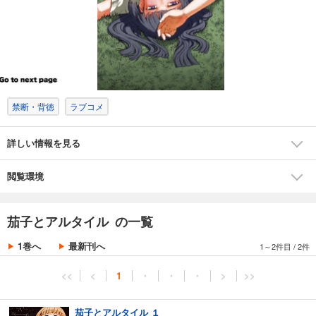
禁断・背徳
ラブコメ
詳しい情報を見る
閲覧環境
茄子とアルタイル の一覧
1巻へ
最新刊へ
1～2件目
/
2件
<<
<
1
・
・
・
>
>>
茄子とアルタイル １