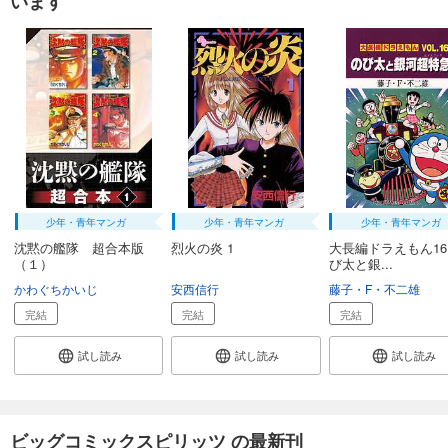
います
少年・青年マンガ
少年・青年マンガ
少年・青年マンガ
沈黙の艦隊 超合本版
烈火の炎 1
大長編ドラえもん1
（１）
び太と銀...
かわぐちかいじ
安西信行
藤子・F・不二雄
完結
完結
完結
試し読み
試し読み
試し読み
ビッグコミックスピリッツ の最新刊