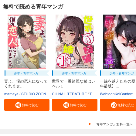
無料で読める青年マンガ
少年・青年マンガ
少年・青年マンガ
少年・青年マンガ
妻よ、僕の恋人になって
世界で一番綺麗な姉はレ
一線を越えたあの夏
くれませ...
ベル１
年齢版】...
mamaya
STUDIO ZOON
CHINA LITERATURE
Tiankongshu Mangongchang
WebtoonKoiContent
無料で読む
無料で読む
無料で読む
「青年マンガ」無料一覧へ