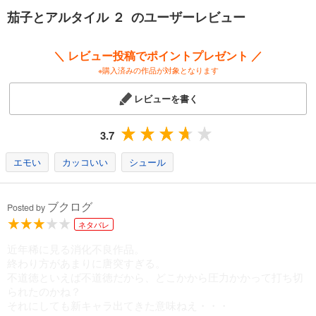
茄子とアルタイル ２ のユーザーレビュー
＼ レビュー投稿でポイントプレゼント ／
※購入済みの作品が対象となります
レビューを書く
3.7
エモい
カッコいい
シュール
ブクログ
Posted by
ネタバレ
近年稀に見る消化不良作品。
終わり方があまりに唐突すぎる。
不道徳といえば不道徳だから、どこかから圧力かかって打ち切
られたのかね？
それにしても新キャラ出てきた意味ねえ・・・