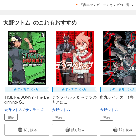
「青年マンガ」ランキングの一覧へ
大野ツトム のこれもおすすめ
少年・青年マンガ
少年・青年マンガ
少年・青年マンガ
TIGER＆BUNNY -The Be
テツヲベルッタ ～テツの
斑丸ケイオス 1巻
ginning- S...
もとに...
大野ツトム
サンライズ
大野ツトム
大野ツトム
完結
完結
完結
試し読み
試し読み
試し読み