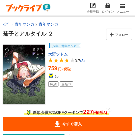
会員登録
ログイン
メニュー
少年・青年マンガ
青年マンガ
茄子とアルタイル ２
フォロー
少年・青年マンガ
大野ツトム
3.7
(3)
759
円 (税込)
3
pt
完結
最新刊
227
新規会員70%OFFクーポンで
円(税込)
今すぐ購入