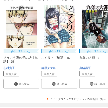
少年・青年マンガ
少年・青年マンガ
少年・青年マンガ
そういう家の子の話【単
ごくりっ【単話】 57
九条の大罪 17
話】 25
志村貴子
前原タケル
真鍋昌平
続巻入荷
続巻入荷
続巻入荷
試し読み
試し読み
試し読み
「ビッグコミックスピリッツ」の最新刊一覧へ