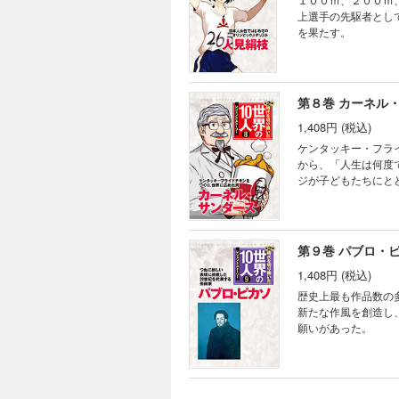
上選手の先駆者とし
を果たす。
第８巻 カーネル
1,408円 (税込)
ケンタッキー・フラ
から、「人生は何度
ジが子どもたちにと
第９巻 パブロ・
1,408円 (税込)
歴史上最も作品数の
新たな作風を創造し
願いがあった。