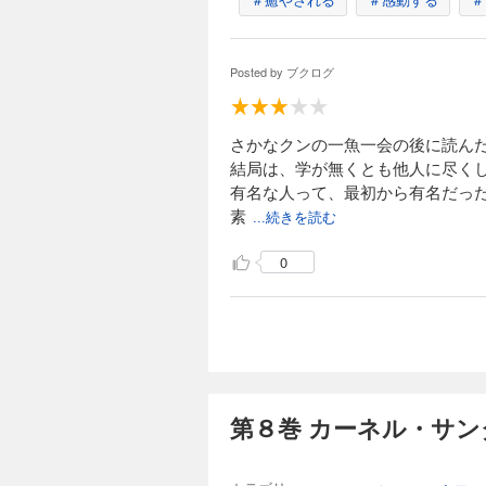
Posted by
ブクログ
さかなクンの一魚一会の後に読ん
結局は、学が無くとも他人に尽く
有名な人って、最初から有名だっ
素
...続きを読む
0
第８巻 カーネル・サン