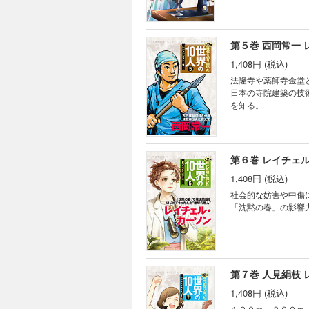
第５巻 西岡常一
1,408円 (税込)
法隆寺や薬師寺金堂
日本の寺院建築の技
を知る。
第６巻 レイチェ
1,408円 (税込)
社会的な妨害や中傷
「沈黙の春」の影響
第７巻 人見絹枝
1,408円 (税込)
１００ｍ、２００ｍ