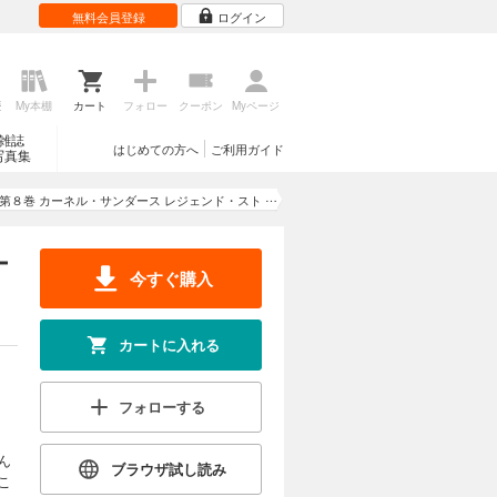
無料会員登録
ログイン
歴
My本棚
カート
フォロー
クーポン
Myページ
雑誌
はじめての方へ
ご利用ガイド
写真集
第８巻 カーネル・サンダース レジェンド・スト
ーリー
ー
今すぐ購入
カートに入れる
フォローする
ん
ブラウザ試し読み
こ