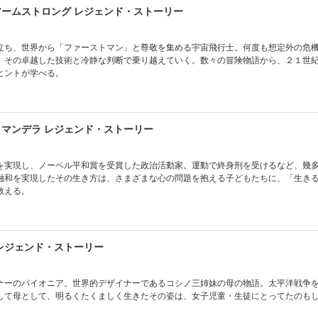
アームストロング レジェンド・ストーリー
立ち、世界から「ファーストマン」と尊敬を集める宇宙飛行士。何度も想定外の危
、その卓越した技術と冷静な判断で乗り越えていく。数々の冒険物語から、２１世
ヒントが学べる。
・マンデラ レジェンド・ストーリー
を実現し、ノーベル平和賞を受賞した政治活動家。運動で終身刑を受けるなど、幾
融和を実現したその生き方は、さまざまな心の問題を抱える子どもたちに、「生き
教える。
 レジェンド・ストーリー
ナーのパイオニア。世界的デザイナーであるコシノ三姉妹の母の物語。太平洋戦争
して母として、明るくたくましく生きたその姿は、女子児童・生徒にとってたのも