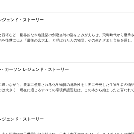
 レジェンド・ストーリー
と西塔など、世界的な木造建築の創建当時の姿をよみがえらせ、飛鳥時代から継承
術を後世に伝え「最後の宮大工」と呼ばれた人の物語。その生きざまと言葉を通し
ル・カーソン レジェンド・ストーリー
に遭いながら、農薬に使用される化学物質の危険性を世界に告発した生物学者の物
力は大きく、現在に通じるすべての環境保護運動は、この本から始まったと言われ
 レジェンド・ストーリー
、走り幅跳びの元世界記録保持者で、日本人女子初のオリンピックメダリストの物