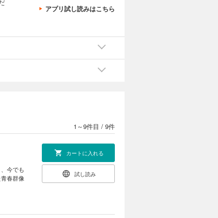
だ
アプリ試し読みはこちら
1～9件目
/
9件
カートに入れる
し、今でも
試し読み
た青春群像