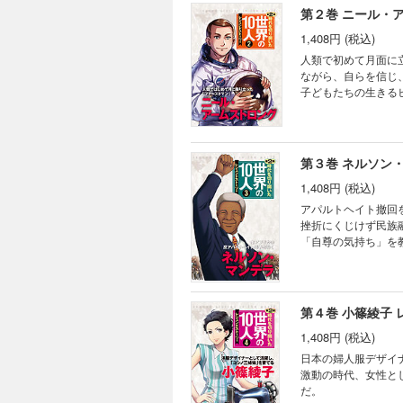
第２巻 ニール・
1,408円 (税込)
人類で初めて月面に
ながら、自らを信じ
子どもたちの生きる
第３巻 ネルソン
1,408円 (税込)
アパルトヘイト撤回
挫折にくじけず民族
「自尊の気持ち」を
第４巻 小篠綾子
1,408円 (税込)
日本の婦人服デザイ
激動の時代、女性と
だ。