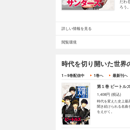
だわ
ろう
詳しい情報を見る
閲覧環境
時代を切り開いた世界
1～9巻配信中
1巻へ
最新刊へ
第１巻 ビートル
1,408円 (税込)
時代を変えた史上最
聞き続けられる名曲
をえがく。