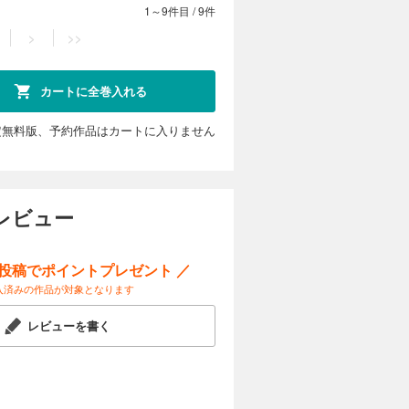
1～9件目
/
9件
>
>>
カートに全巻入れる
定無料版、予約作品はカートに入りません
レビュー
ー投稿でポイントプレゼント ／
入済みの作品が対象となります
レビューを書く