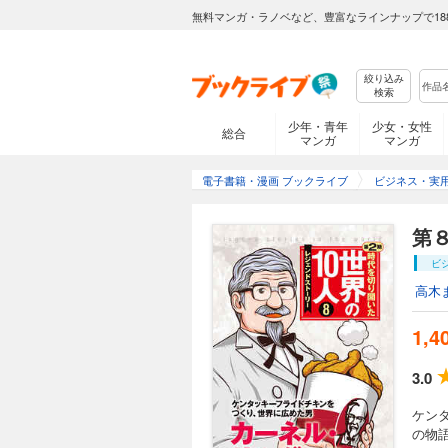
無料マンガ・ラノベなど、豊富なラインナップで18
絞り込み
検索
少年・青年
少女・女性
総合
マンガ
マンガ
電子書籍・漫画 ブックライブ
ビジネス・実
第
ビ
高木
1,4
3.0
ケン
の物