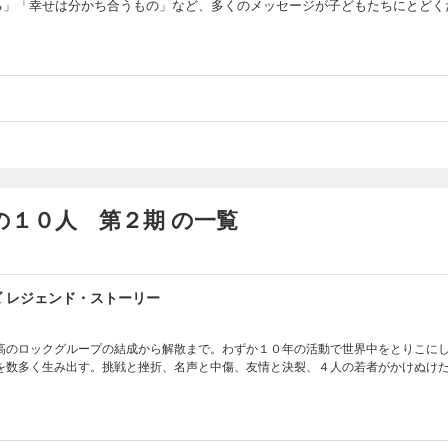
る」「幸せは分かち合うもの」など、多くのメッセージが子どもたちにとどく
。
の１０人 第２期 の一覧
ズ レジェンド・ストーリー
高のロックグループの結成から解散まで。わずか１０年の活動で世界中をとりこに
を数多く生み出す。挑戦と挫折、名声と中傷、友情と決裂、４人の若者がかけぬけ