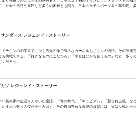
て、社会の風評や重圧など多くの困難とも闘う。日本の女子スポーツ界の草創期に
・サンダース レジェンド・ストーリー
イドチキンの創業者で、今も店先の像で有名なカーネルおじさんの物語。その波瀾
でも挑戦できる」「好きなものにこだわる」「幸せは分かち合うもの」など、多く
どくだろう。
ピカソ レジェンド・ストーリー
多い美術家の生涯をえがいた物語。「青の時代」「キュビズム」「新古典主義」な
、いずれも数々の傑作を生み出す。その自由奔放な表現の背景には、実は反戦と平