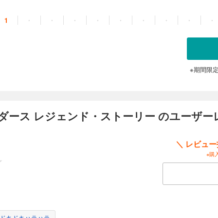
1
・
・
・
・
・
・
・
・
・
※期間限
ダース レジェンド・ストーリー のユーザー
＼ レビュ
※購
ドキドキハラハラ