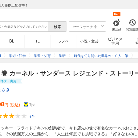
8万冊以上配信中！
Get!
セーフサーチ 中
来店pt
閲覧履
ビジネス
BL
TL
ラノベ
小説・文芸
実用
用
学術・語学
学習・知育
学研
時代を切り開いた世界の１０人 第
２期
８巻 カーネル・サンダース レジェンド・ストーリ
ジネス・実用
まさき
08
円 (税込)
7
pt
1件
タッキー・フライドチキンの創業者で、今も店先の像で有名なカーネルおじさ
語。その波瀾万丈の生涯から、「人生は何度でも挑戦できる」「好きなものに