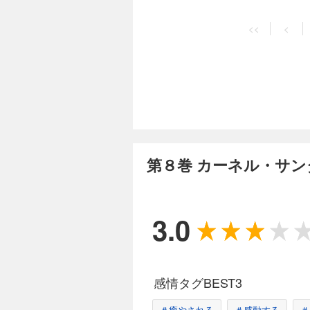
<<
<
第８巻 カーネル・サン
3.0
感情タグBEST3
＃癒やされる
＃感動する
＃