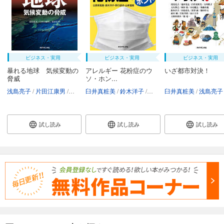
ビジネス・実用
ビジネス・実用
ビジネス・実用
暴れる地球 気候変動の
アレルギー 花粉症のウ
いざ都市対決！
脅威
ソ・ホン...
浅島亮子
片田江康男
山口圭介
臼井真粧美
鈴木洋子
野口達也
臼井真粧美
山本猛嗣
浅島亮子
試し読み
試し読み
試し読み