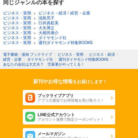
同じジャンルの本を探す
ビジネス・実用
>
ビジネス・経済
/
経営・企業
ビジネス・実用
>
浅島亮子
ビジネス・実用
>
臼井真粧美
ビジネス・実用
>
大矢博之
ビジネス・実用
>
大根田康介
ビジネス・実用
>
ダイヤモンド社
ビジネス・実用
>
週刊ダイヤモンド特集BOOKS
電子書籍・漫画 ブックライブ
〉
ビジネス・実用
〉
ビジネス・経済
〉
経営・企業
〉
ダイヤモンド社
〉
週刊ダイヤモンド特集BOOKS
〉
あなたの会社は大丈夫？ 労基署がやってくる！
新刊やお得な情報
をお届けします！
ブックライブアプリ
アプリの通知でお得情報を受け取ろう！
LINE公式アカウント
アカウント連携で限定クーポンゲット！
メールマガジン