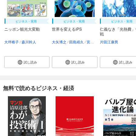
ビジネス・実用
ビジネス・実用
ビジネス・実用
ニッポン観光大変動
世界を変えるiPS
仁義なき「光熱費」
戦
大坪稚子
森川幹人
大矢博之
田島靖久
宮原啓彰
片田江康男
試し読み
試し読み
試し読み
無料で読めるビジネス・経済