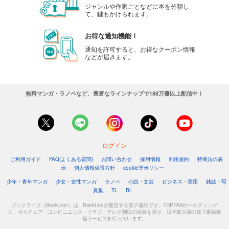
ジャンルや作家ごとなどに本を分類し
て、鍵もかけられます。
お得な通知機能！
通知を許可すると、お得なクーポン情報
などが届きます。
無料マンガ・ラノベなど、豊富なラインナップで188万冊以上配信中！
ログイン
ご利用ガイド
FAQ(よくある質問)
お問い合わせ
採用情報
利用規約
特商法の表
示
個人情報保護方針
cookie等ポリシー
少年・青年マンガ
少女・女性マンガ
ラノベ
小説・文芸
ビジネス・実用
雑誌・写
真集
TL
BL
ブックライブ（BookLive!）は、BookLiveが運営する電子書店です。TOPPANホールディング
ス、カルチュア・コンビニエンス・クラブ、テレビ朝日の出資を受け、日本最大級の電子書籍配
信サービスを行っています。