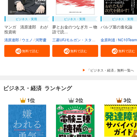
ビジネス・実用
ビジネス・実用
ビジネス・実用
マンガ 清原達郎 わが
夢とお金のつなぎ方 ─ 物
バルブ屋の進化論
投資術
語で読...
清原達郎
ウエノ
河野慶
三菱UFJモルガン・スタンレー証券株式会社
金原利道
NC10Team
無料で読む
無料で読む
無料で読む
「ビジネス・経済」無料一覧へ
ビジネス・経済 ランキング
1位
2位
3位