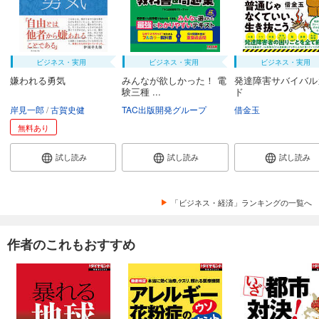
ビジネス・実用
ビジネス・実用
ビジネス・実用
嫌われる勇気
みんなが欲しかった！ 電
発達障害サバイバル
験三種 ...
ド
岸見一郎
古賀史健
TAC出版開発グループ
借金玉
無料あり
試し読み
試し読み
試し読み
「ビジネス・経済」ランキングの一覧へ
作者のこれもおすすめ