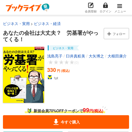
会員登録
ログイン
メニュー
ビジネス・実用
ビジネス・経済
あなたの会社は大丈夫？ 労基署がやっ
フォロー
てくる！
ビジネス・実用
浅島亮子
/
臼井真粧美
/
大矢博之
/
大根田康介
-
(0)
330
円 (税込)
1
pt
99
新規会員70%OFFクーポンで
円(税込)
今すぐ購入