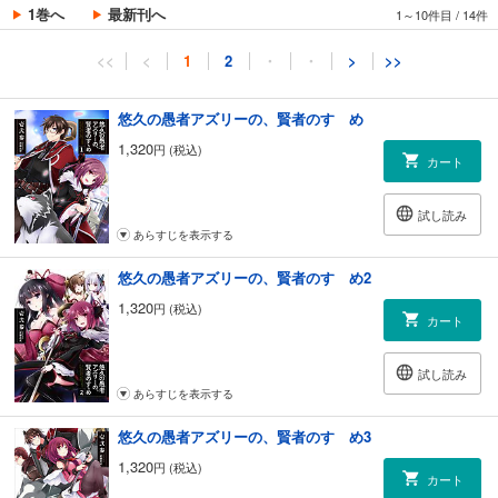
1巻へ
最新刊へ
1～10件目
/
14件
<<
<
1
2
・
・
>
>>
悠久の愚者アズリーの、賢者のすゝめ
1,320
円 (税込)
カート
試し読み
あらすじを表示する
悠久の愚者アズリーの、賢者のすゝめ2
1,320
円 (税込)
カート
試し読み
あらすじを表示する
悠久の愚者アズリーの、賢者のすゝめ3
1,320
円 (税込)
カート