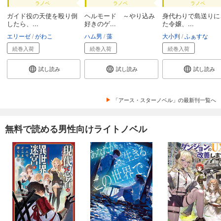
ラノベ
ラノベ
ラノベ
ガイド役の天使を殴り倒
ヘルモード ～やり込み
身代わりで島送りに
したら、...
好きのゲ...
た令嬢、...
エリーゼ
がわこ
ハム男
藻
大小判
ふぁすな
続巻入荷
続巻入荷
続巻入荷
試し読み
試し読み
試し読み
「アース・スターノベル」の最新刊一覧へ
無料で読める男性向けライトノベル