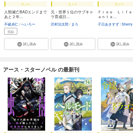
ラノベ
ラノベ
ラノベ
人類滅亡BADエンドまで
元・世界１位のサブキャ
Ｆｒｅｅ Ｌｉｆｅ
あと２年...
ラ育成日...
ａｎｔａ...
不破貞仁
へいろー
沢村治太郎
まろ
子日あきすず
Sherry
完結
試し読み
試し読み
試し読み
アース・スターノベル の最新刊