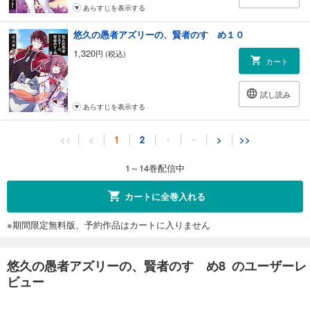
あらすじを表示する
悠久の愚者アズリーの、賢者のすゝめ１０
1,320
円 (税込)
カート
試し読み
あらすじを表示する
悠久の愚者アズリーの、賢者のすゝめ１１
<<
<
1
2
・
・
>
>>
1,320
円 (税込)
カート
1～14巻配信中
試し読み
カートに全巻入れる
あらすじを表示する
※期間限定無料版、予約作品はカートに入りません
悠久の愚者アズリーの、賢者のすゝめ１２
1,320
円 (税込)
カート
悠久の愚者アズリーの、賢者のすゝめ8 のユーザーレ
ビュー
試し読み
あらすじを表示する