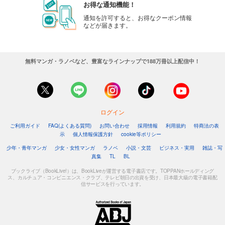
お得な通知機能！
通知を許可すると、お得なクーポン情報
などが届きます。
無料マンガ・ラノベなど、豊富なラインナップで188万冊以上配信中！
ログイン
ご利用ガイド
FAQ(よくある質問)
お問い合わせ
採用情報
利用規約
特商法の表
示
個人情報保護方針
cookie等ポリシー
少年・青年マンガ
少女・女性マンガ
ラノベ
小説・文芸
ビジネス・実用
雑誌・写
真集
TL
BL
ブックライブ（BookLive!）は、BookLiveが運営する電子書店です。TOPPANホールディング
ス、カルチュア・コンビニエンス・クラブ、テレビ朝日の出資を受け、日本最大級の電子書籍配
信サービスを行っています。