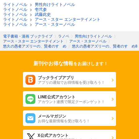
ライトノベル
>
男性向けライトノベル
ライトノベル
>
壱弐参
ライトノベル
>
武藤此史
ライトノベル
>
アース・スター エンターテイメント
ライトノベル
>
アース・スターノベル
電子書籍・漫画 ブックライブ
〉
ラノベ
〉
男性向けライトノベル
〉
アース・スター エンターテイメント
〉
アース・スターノベル
〉
悠久の愚者アズリーの、賢者のすゝめ
〉
悠久の愚者アズリーの、賢者のすゝめ8
新刊やお得な情報
をお届けします！
ブックライブアプリ
アプリの通知でお得情報を受け取ろう！
LINE公式アカウント
アカウント連携で限定クーポンゲット！
メールマガジン
お得な最新情報を受け取ろう！
X公式アカウント