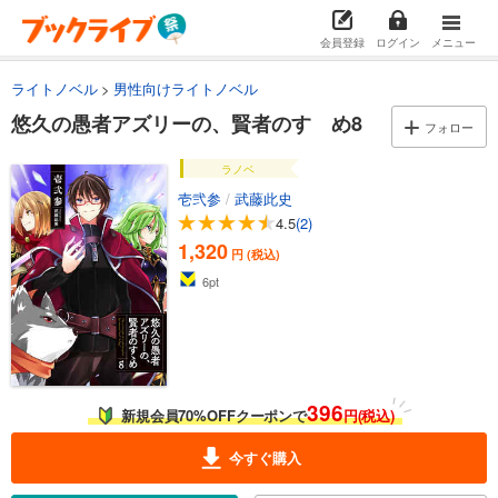
会員登録
ログイン
メニュー
ライトノベル
男性向けライトノベル
悠久の愚者アズリーの、賢者のすゝめ8
フォロー
ラノベ
壱弐参
/
武藤此史
4.5
(2)
1,320
円 (税込)
6
pt
396
新規会員70%OFFクーポンで
円(税込)
今すぐ購入