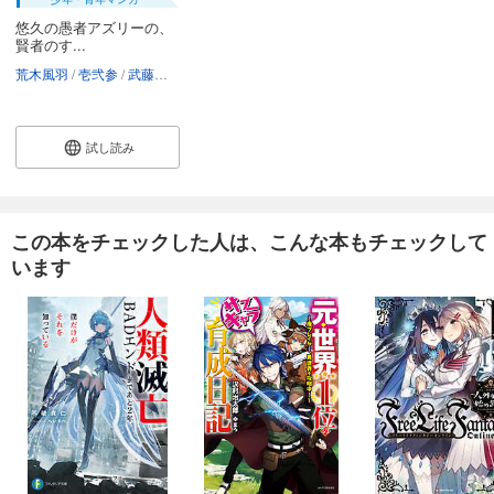
悠久の愚者アズリーの、
賢者のす...
荒木風羽
壱弐参
武藤此史
試し読み
この本をチェックした人は、こんな本もチェックして
います