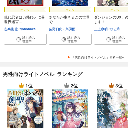
ラノベ
ラノベ
ラノベ
現代忍者は万能ゆえに異
あなたが生きるこの世界
ダンジョンのUX、
世界迷宮...
で
ます！
左兵衛佐
yononaka
柴野日向
烏羽雨
三上康明
ひと和
試し読み
試し読み
試し読み
増量中
増量中
増量中
「男性向けライトノベル」無料一覧へ
男性向けライトノベル ランキング
1位
2位
3位