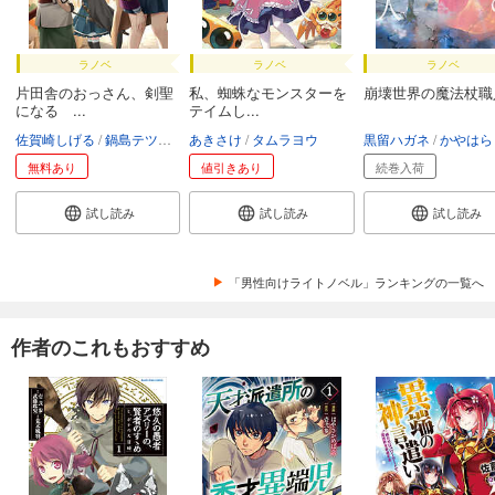
ラノベ
ラノベ
ラノベ
片田舎のおっさん、剣聖
私、蜘蛛なモンスターを
崩壊世界の魔法杖職
になる ...
テイムし...
佐賀崎しげる
鍋島テツヒロ
あきさけ
タムラヨウ
黒留ハガネ
かやはら
無料あり
値引きあり
続巻入荷
試し読み
試し読み
試し読み
「男性向けライトノベル」ランキングの一覧へ
作者のこれもおすすめ