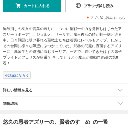
カートに入れる
ブラウザ試し読み
アプリ試し読みはこちら
称号消しの巫女の言葉の通りに、ついに聖戦士の力を発揮しはじめたア
ズリー（ポーア）、ジョルノ、リーリア。魔王復活の時が刻一刻と迫る
中、日々戦闘に明け暮れる聖戦士たちは着実にレベルもアップ。しかし
その合間に様々な障壁にぶつかっていた。武器の問題に直面するアズリ
ーに、赤帝牛との連携に悩むリーリア。一方で、置いてきたはずの弟子
ブライトとフェリスが暗躍？ そしてとうとう魔王が始動!? 怒濤の第8
巻！
小説家になろう
詳しい情報を見る
閲覧環境
悠久の愚者アズリーの、賢者のすゝめ の一覧