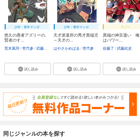
少年・青年マンガ
少年・青年マンガ
ラノベ
悠久の愚者アズリーの、
天才派遣所の秀才異端児
異端の神言遣い 俺
賢者のす...
～天才の...
はパワー...
荒木風羽
壱弐参
武藤此史
はやさかめばゑ
壱弐参
佐藤了
武藤此史
試し読み
試し読み
試し読み
同じジャンルの本を探す