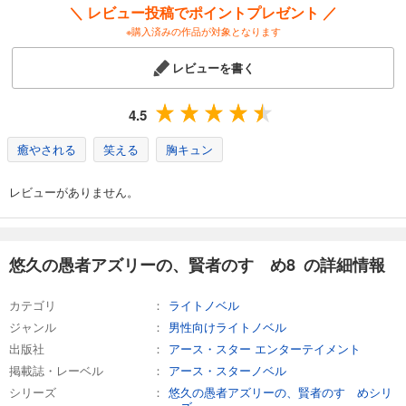
＼ レビュー投稿でポイントプレゼント ／
悠久の愚者アズリーの、賢者のすゝめ最終巻・上 １３
※購入済みの作品が対象となります
1,320
円 (税込)
カート
レビューを書く
試し読み
4.5
あらすじを表示する
癒やされる
笑える
胸キュン
悠久の愚者アズリーの、賢者のすゝめ最終巻・下 １４
1,320
円 (税込)
レビューがありません。
カート
試し読み
あらすじを表示する
悠久の愚者アズリーの、賢者のすゝめ8 の詳細情報
カテゴリ
ライトノベル
ジャンル
男性向けライトノベル
出版社
アース・スター エンターテイメント
掲載誌・レーベル
アース・スターノベル
シリーズ
悠久の愚者アズリーの、賢者のすゝめシリ