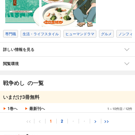
専門職
生活・ライフスタイル
ヒューマンドラマ
グルメ
ノンフィ
詳しい情報を見る
閲覧環境
戦争めし の一覧
いまだけ3冊無料
1巻へ
最新刊へ
1～10件目
/
12件
<<
<
1
2
・
・
>
>>