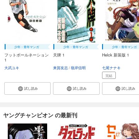
少年・青年マンガ
少年・青年マンガ
少年・青年マンガ
フットボールネーション
天牌 1
Helck 新装版 1
1
大武ユキ
来賀友志
嶺岸信明
七尾ナナキ
完結
試し読み
試し読み
試し読み
ヤングチャンピオン の最新刊