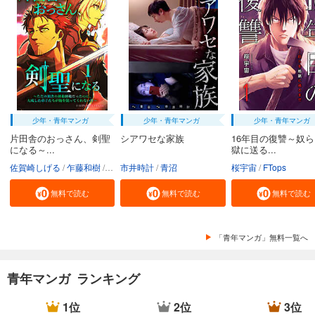
少年・青年マンガ
少年・青年マンガ
少年・青年マンガ
片田舎のおっさん、剣聖
シアワセな家族
16年目の復讐～奴
になる～...
獄に送る...
佐賀崎しげる
乍藤和樹
鍋島テツヒロ
市井時計
青沼
桜宇宙
FTops
無料で読む
無料で読む
無料で読む
「青年マンガ」無料一覧へ
青年マンガ ランキング
1位
2位
3位