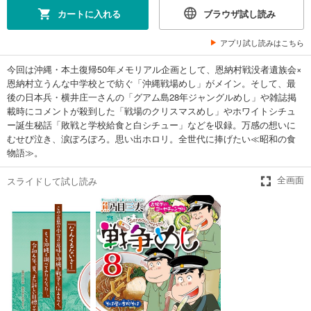
カートに入れる
ブラウザ試し読み
アプリ試し読みはこちら
今回は沖縄・本土復帰50年メモリアル企画として、恩納村戦没者遺族会×
恩納村立うんな中学校とで紡ぐ「沖縄戦場めし」がメイン。そして、最
後の日本兵・横井庄一さんの「グアム島28年ジャングルめし」や雑誌掲
載時にコメントが殺到した「戦場のクリスマスめし」やホワイトシチュ
ー誕生秘話「敗戦と学校給食と白シチュー」などを収録。万感の想いに
むせび泣き、涙ぽろぽろ。思い出ホロリ。全世代に捧げたい≪昭和の食
物語≫。
スライドして試し読み
全画面