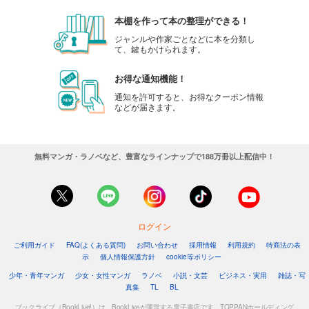
本棚を作って本の整理ができる！
ジャンルや作家ごとなどに本を分類し
て、鍵もかけられます。
お得な通知機能！
通知を許可すると、お得なクーポン情報
などが届きます。
無料マンガ・ラノベなど、豊富なラインナップで188万冊以上配信中！
ログイン
ご利用ガイド
FAQ(よくある質問)
お問い合わせ
採用情報
利用規約
特商法の表
示
個人情報保護方針
cookie等ポリシー
少年・青年マンガ
少女・女性マンガ
ラノベ
小説・文芸
ビジネス・実用
雑誌・写
真集
TL
BL
ブックライブ（BookLive!）は、BookLiveが運営する電子書店です。TOPPANホールディング