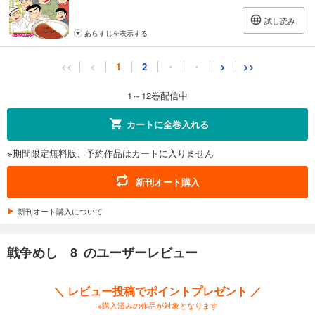
試し読み
あらすじを表示する
戦争めし 11
<<
<
1
2
・
・
>
>>
880
円 (税込)
カート
1～12巻配信中
試し読み
カートに全巻入れる
あらすじを表示する
※期間限定無料版、予約作品はカートに入りません
戦争めし 12
880
円 (税込)
新刊オート購入
カート
続巻入荷
新刊オート購入について
試し読み
あらすじを表示する
戦争めし 8 のユーザーレビュー
＼ レビュー投稿でポイントプレゼント ／
※購入済みの作品が対象となります