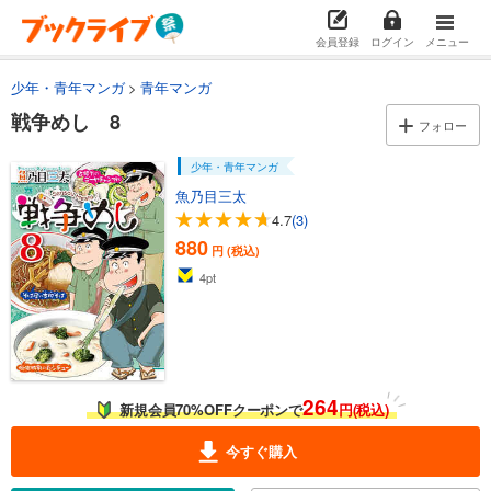
会員登録
ログイン
メニュー
少年・青年マンガ
青年マンガ
戦争めし 8
フォロー
少年・青年マンガ
魚乃目三太
4.7
(3)
880
円 (税込)
4
pt
264
新規会員70%OFFクーポンで
円(税込)
今すぐ購入