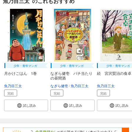
魚乃目三太 のこれもおすすめ
少年・青年マンガ
少年・青年マンガ
少年・青年マンガ
月かけごはん 1巻
なぎら健壱 バチ当たり
続 宮沢賢治の食卓
の昼間酒
魚乃目三太
なぎら健壱
魚乃目三太
魚乃目三太
完結
完結
完結
試し読み
試し読み
試し読み