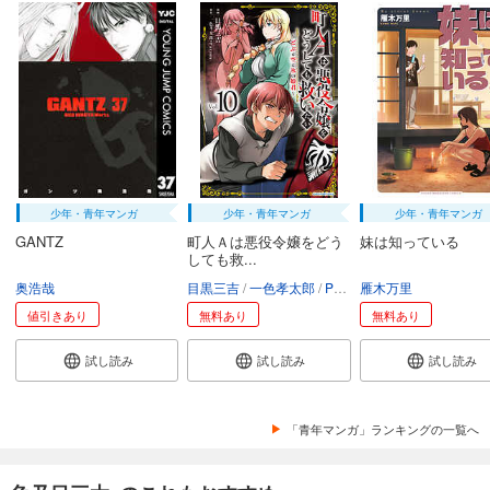
少年・青年マンガ
少年・青年マンガ
少年・青年マンガ
GANTZ
町人Ａは悪役令嬢をどう
妹は知っている
しても救...
奥浩哉
目黒三吉
一色孝太郎
Parum
雁木万里
値引きあり
無料あり
無料あり
試し読み
試し読み
試し読み
「青年マンガ」ランキングの一覧へ