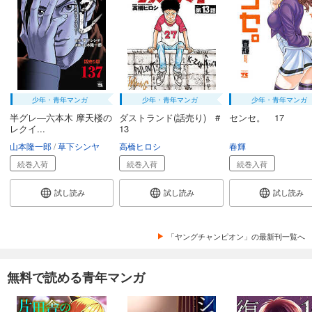
少年・青年マンガ
少年・青年マンガ
少年・青年マンガ
半グレ―六本木 摩天楼の
ダストランド(話売り) #
センセ。 17
レクイ...
13
山本隆一郎
草下シンヤ
高橋ヒロシ
春輝
続巻入荷
続巻入荷
続巻入荷
試し読み
試し読み
試し読み
「ヤングチャンピオン」の最新刊一覧へ
無料で読める青年マンガ