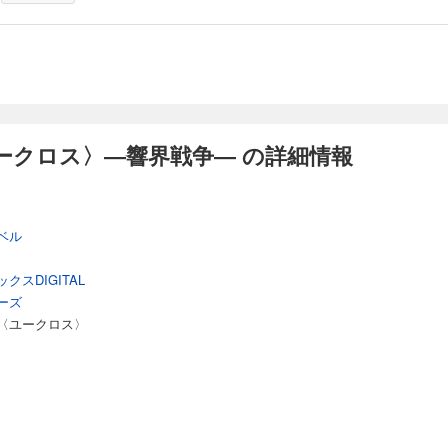
ユークロス〉―響界戦争― の詳細情報
ベル
スDIGITAL
ーズ
X〈ユークロス〉