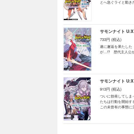
とへ急ぐライと動きだ
サモンナイト U
733円 (税込)
遂に邂逅を果たした
が…!? 歴代主人公
サモンナイト U
913円 (税込)
ついに勃発してしま
たちは行動を開始す
この未曾有の事態に
乱を裏で糸を引くシャ
るシリーズ最終巻、待