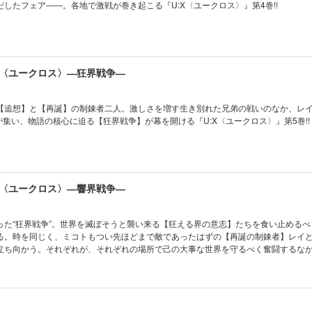
したフェア――。各地で激戦が巻き起こる『U:X〈ユークロス〉』第4巻!!
:X〈ユークロス〉―狂界戦争―
【追想】と【再誕】の制錬者二人。激しさを増す生き別れた兄弟の戦いのなか、レ
が集い、物語の核心に迫る【狂界戦争】が幕を開ける『U:X〈ユークロス〉』第5巻!!
:X〈ユークロス〉―響界戦争―
った“狂界戦争”。世界を滅ぼそうと襲い来る【狂える界の意志】たちを食い止めるべ
る。時を同じく、ミコトもつい先ほどまで敵であったはずの【再誕の制錬者】レイ
立ち向かう。それぞれが、それぞれの場所で己の大事な世界を守るべく奮闘するな
リマと【名も無き界の意志】が動き出す――!! 『サモンナイトU:X』すべての伏
望の刊行!!