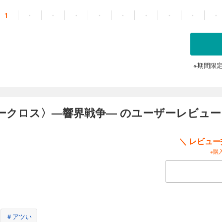
1
・
・
・
・
・
・
・
・
・
※期間限
ユークロス〉―響界戦争― のユーザーレビュー
＼ レビュ
※購
＃アツい