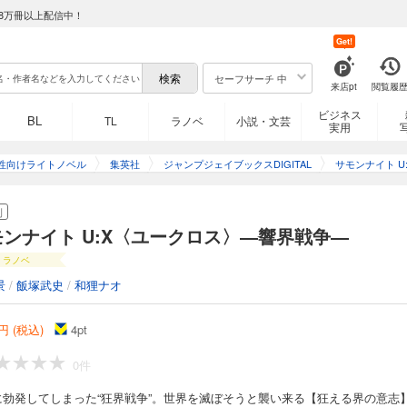
8万冊以上配信中！
Get!
セーフサーチ 中
来店pt
閲覧履
ビジネス
BL
TL
ラノベ
小説・文芸
実用
性向けライトノベル
集英社
ジャンプジェイブックスDIGITAL
サモンナイト U
クロス
刊
モンナイト U:X〈ユークロス〉―響界戦争―
ラノベ
景
/
飯塚武史
/
和狸ナオ
円 (税込)
4
pt
0件
に勃発してしまった“狂界戦争”。世界を滅ぼそうと襲い来る【狂える界の意志