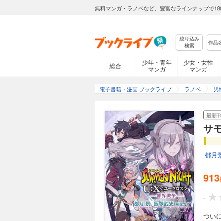
無料マンガ・ラノベなど、豊富なラインナップで18
絞り込み
検索
少年・青年
少女・女性
総合
マンガ
マンガ
電子書籍・漫画 ブックライブ
ラノベ
男
最新
サ
都月
913
-
つい