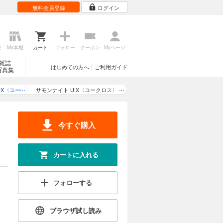
無料会員登録
ログイン
歴
My本棚
カート
フォロー
クーポン
Myページ
雑誌
はじめての方へ
ご利用ガイド
写真集
:X〈ユー
サモンナイト U:X〈ユークロス〉
〉
―響界戦争―
今すぐ購入
カートに入れる
フォローする
ブラウザ試し読み
】