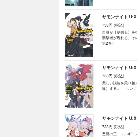
サモンナイト U
733円 (税込)
自身が【制錬石】を
襲撃者が現れる。そ
第2巻!!
サモンナイト U
733円 (税込)
悲しい誤解を乗り越
誕】する…!! つい
サモンナイト U
733円 (税込)
悪魔の王・メルギト