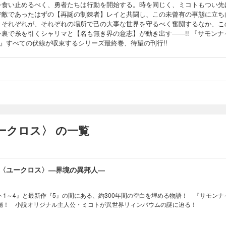
を食い止めるべく、勇者たちは行動を開始する。時を同じく、ミコトもつい先
で敵であったはずの【再誕の制錬者】レイと共闘し、この未曾有の事態に立ち
。それぞれが、それぞれの場所で己の大事な世界を守るべく奮闘するなか、こ
を裏で糸を引くシャリマと【名も無き界の意志】が動き出す――!! 『サモンナ
X』すべての伏線が収束するシリーズ最終巻、待望の刊行!!
ークロス〉 の一覧
:X〈ユークロス〉―界境の異邦人―
ト1～4』と最新作『5』の間にある、約300年間の空白を埋める物語！ 『サモンナ
場！ 小説オリジナル主人公・ミコトが異世界リィンバウムの謎に迫る！