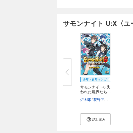
サモンナイト U:X〈
少年・青年マンガ
サモンナイト6 失
われた境界たち...
炬太郎
荻野アつき
くろでこ
試し読み