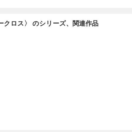
ユークロス〉 のシリーズ、関連作品
あまの
ichinomi
櫻太助
真田寿庵
柴梨ミソ
白石琴似
都波みなと
智
永緒ウカ