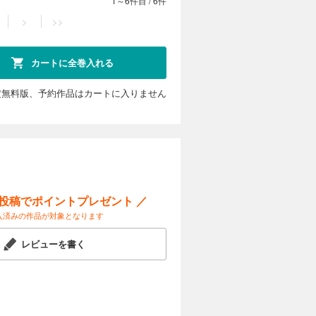
1～6件目
/
6件
>
>>
カートに全巻入れる
定無料版、予約作品はカートに入りません
ー投稿でポイントプレゼント ／
入済みの作品が対象となります
レビューを書く