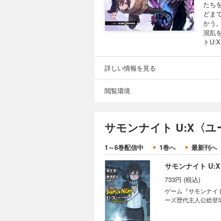
たち
どま
かう
混乱
トU:
詳しい情報を見る
閲覧環境
サモンナイト U:X〈ユ
1～6巻配信中
1巻へ
最新刊へ
サモンナイト U
733円 (税込)
ゲーム『サモンナイ
ーズ歴代主人公総登