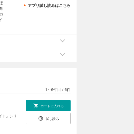
ほ
アプリ試し読みはこちら
向
の
イ
1～6件目
/
6件
カートに入れる
イト』シリ
試し読み