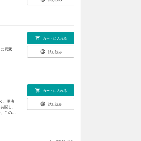
カートに入れる
イに異変
試し読み
カートに入れる
く、勇者
試し読み
と共闘し、
か、この混
線が収束す