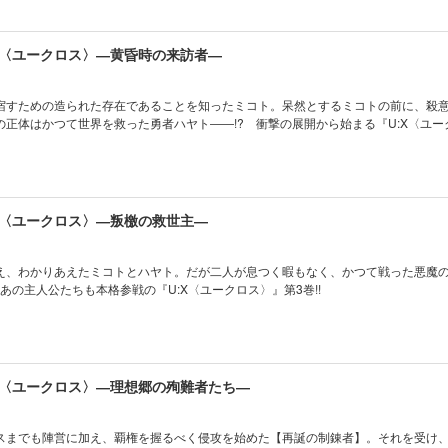
:X〈ユークロス〉―黄昏時の来訪者―
宿すための造られた存在であることを知ったミコト。呆然とするミコトの前に、殺
の正体はかつて世界を救った勇者ハヤト――!? 衝撃の展開から始まる『U:X〈ユー
:X〈ユークロス〉―叛檄の救世主―
え、わかりあえたミコトとハヤト。だが二人が息つく暇もなく、かつて戦った悪魔
にあの主人公たちも本格参戦の『U:X〈ユークロス〉』第3巻!!
:X〈ユークロス〉―理想郷の殉難者たち―
スまでも陣営に加え、覇権を握るべく侵攻を始めた【再誕の制錬者】。それを受け