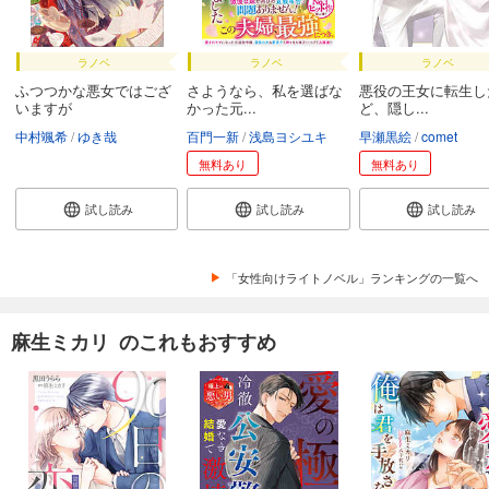
ラノベ
ラノベ
ラノベ
ふつつかな悪女ではござ
さようなら、私を選ばな
悪役の王女に転生し
いますが
かった元...
ど、隠し...
中村颯希
ゆき哉
百門一新
浅島ヨシユキ
早瀬黒絵
comet
無料あり
無料あり
試し読み
試し読み
試し読み
「女性向けライトノベル」ランキングの一覧へ
麻生ミカリ のこれもおすすめ