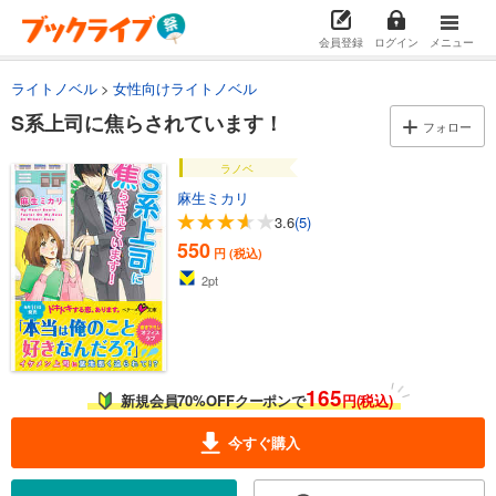
会員登録
ログイン
メニュー
ライトノベル
女性向けライトノベル
S系上司に焦らされています！
フォロー
ラノベ
麻生ミカリ
3.6
(5)
550
円 (税込)
2
pt
165
新規会員70%OFFクーポンで
円(税込)
今すぐ購入