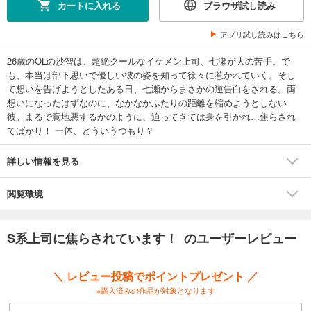
カートに入れる
ブラウザ試し読み
アプリ試し読みはこちら
26歳のOLの沙智は、超絶クールなイケメン上司、七瀬が大の苦手。で
も、本当は部下思いで優しい彼の姿を知って徐々に惹かれていく。そし
て想いを告げようとしたある日、七瀬からまさかの逆告白をされる。両
想いになったはずなのに、なかなかふたりの距離を縮めようとしない
彼。まるで意地悪するかのように、迫ってきては身を引かれ…焦らされ
てばかり！ 一体、どういうつもり？
詳しい情報を見る
閲覧環境
S系上司に焦らされています！ のユーザーレビュー
＼ レビュー投稿でポイントプレゼント ／
※購入済みの作品が対象となります