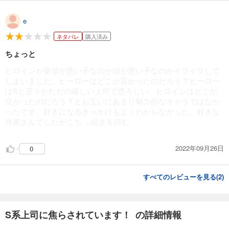
e
ネタバレ
購入済み
ちょっと
ヒロインが要領が悪い子なのか頭が悪い子なのかイライラして
しまいました。ヒーローはどこが良かったのだろう？ヒーロー
はSと言うかただの厳しい上司で恐ろしい。ヒロインはどこが
良かったのだろう？とお互いにあまり魅力的なキャラではなか
ったです。好きになるきっかけもよくわからなかった。好きな
作家さんでしたがこち
...続きを読む
2022年09月26日
0
すべてのレビューを見る(
2
)
S系上司に焦らされています！ の詳細情報