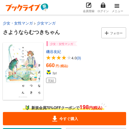
会員登録
ログイン
メニュー
少女・女性マンガ
少女マンガ
さようならむつきちゃん
フォロー
少女・女性マンガ
磯谷友紀
4.0
(3)
660
円 (税込)
3
pt
完結
198
新規会員70%OFFクーポンで
円(税込)
今すぐ購入