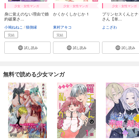
少女・女性マンガ
少女・女性マンガ
少女・女性マンガ
身に覚えのない理由で婚
かくかくしかじか 1
プリンセスくんとナ
約破棄さ...
さん【単...
小鳩ねねこ
猫側縁
東村アキコ
よこざわ
完結
完結
試し読み
試し読み
試し読み
無料で読める少女マンガ