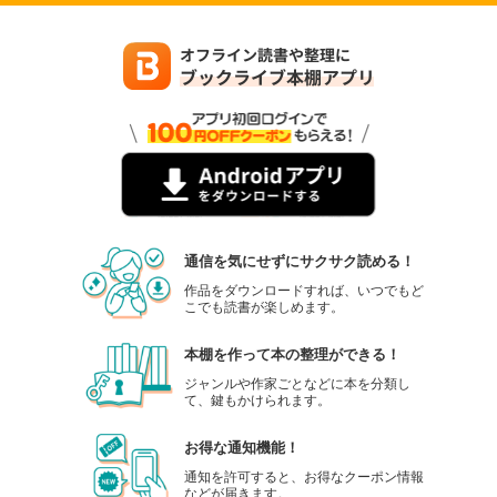
通信を気にせずにサクサク読める！
作品をダウンロードすれば、いつでもど
こでも読書が楽しめます。
本棚を作って本の整理ができる！
ジャンルや作家ごとなどに本を分類し
て、鍵もかけられます。
お得な通知機能！
通知を許可すると、お得なクーポン情報
などが届きます。