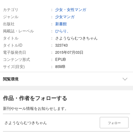
カテゴリ
少女・女性マンガ
ジャンル
少女マンガ
出版社
新書館
掲載誌・レーベル
ひらり、
タイトル
さようならむつきちゃん
タイトルID
323743
電子版発売日
2015年07月03日
コンテンツ形式
EPUB
サイズ(目安)
85MB
閲覧環境
作品・作者をフォローする
新刊やセール情報をお知らせします。
さようならむつきちゃん
フォロー