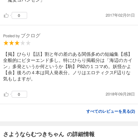
2017年02月01日
0
ブクログ
Posted by
【掲】ひらり【話】割と年の差のある関係多めの短編集【感】
全般的にビターエンド多し。特にひらり掲載分は「海辺のカイ
ン」多発というか何というか【駒】P82の１コマめ。妖怪かよ
【余】後ろの４本は同人発表分。ノリはエロティクスF辺りな
気もしますが。
2018年09月28日
0
すべてのレビューを見る(
2
)
さようならむつきちゃん の詳細情報