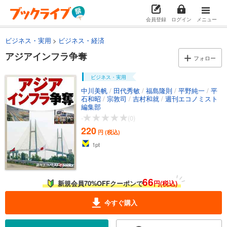
会員登録
ログイン
メニュー
ビジネス・実用
ビジネス・経済
アジアインフラ争奪
フォロー
ビジネス・実用
中川美帆
/
田代秀敏
/
福島隆則
/
平野純一
/
平
石和昭
/
宗敦司
/
吉村和就
/
週刊エコノミスト
編集部
-
(0)
220
円 (税込)
1
pt
66
新規会員70%OFFクーポンで
円(税込)
今すぐ購入