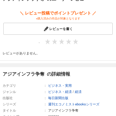
・Ｃｏｌｕｍｎ 香港 「10大プロジェクト」
・鉄道 高速鉄道、都市鉄道 受注めぐり中国とツバぜり合い
＼ レビュー投稿でポイントプレゼント ／
・鉄道－受注獲得の戦い 鉄道輸出に弾みをつけるＪＲ参加
※購入済みの作品が対象となります
・空港 進む大規模化と民間開放 韓国勢らと激しい競争
・港湾 コンテナ急増に対応 運営にも続々参入
レビューを書く
・発電プラント 原発、石炭火力、地熱で食い込む
・水事業 水道輸出の突破口はノウハウ提供
-
レビューがありません。
アジアインフラ争奪 の詳細情報
カテゴリ
ビジネス・実用
ジャンル
ビジネス・経済
/
経済
出版社
毎日新聞出版
シリーズ
週刊エコノミストebooksシリーズ
タイトル
アジアインフラ争奪