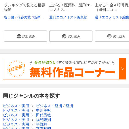
ランキングで見える世界
上がる！医薬株（週刊エ
上がる！金＆暗号資
経済
コノミス...
（週刊エコ...
谷口健
花谷美枝
攝津斉彦
週刊エコノミスト編集部
佐々木融
前島英彦
本田あゆみ
週刊エコノミスト編
大崎貞和
関雄
試し読み
試し読み
試し読み
同じジャンルの本を探す
ビジネス・実用
>
ビジネス・経済
/
経済
ビジネス・実用
>
中川美帆
ビジネス・実用
>
田代秀敏
ビジネス・実用
>
福島隆則
ビジネス・実用
>
平野純一
ビジネス・実用
>
平石和昭