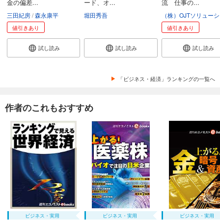
金の偏差...
ード、オ...
流 仕事の...
三田紀房
森永康平
堀田秀吾
値引きあり
値引きあり
試し読み
試し読み
試し読み
「ビジネス・経済」ランキングの一覧へ
作者のこれもおすすめ
ビジネス・実用
ビジネス・実用
ビジネス・実用