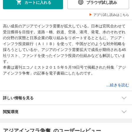
カートに入れる
ブラウザ試し読み
アプリ試し読みはこちら
高い成長のアジアでインフラ需要が拡大している。日本は官民合わせて
受注獲得を目指す。道路・橋、鉄道、空港、港湾、発電、水のそれぞれ
の分野の実態と日系企業の取り組みをリポートするとともに、アジア・
インフラ投資銀行（ＡＩＩＢ）を使って、中国がどのような対外戦略を
採ろうとしているか、アジアのインフラ需要拡大で成長が期待される45
社リスト、ファンドを使ったインフラ投資の仕組みなども解説していま
す。
本書は週刊エコノミスト２０１５年５月19日号で掲載された特集「アジ
アインフラ争奪」の記事を電子書籍にしたものです。
目 次：
...続きを読む
はじめに
アジアインフラ争奪
詳しい情報を見る
・９００兆円市場 インフラ獲得の熾烈な戦い
インフラ事業にはリスクがいっぱい
閲覧環境
アジアのインフラ需要拡大で成長が期待される45社
・アジアインフラ投資銀行（ＡＩＩＢ）
・インフラ投資の仕組み ファンドを通じて分散投資
アジアインフラ争奪 のユーザーレビュー
・道路・橋 東西・南部経済回廊で物流改善