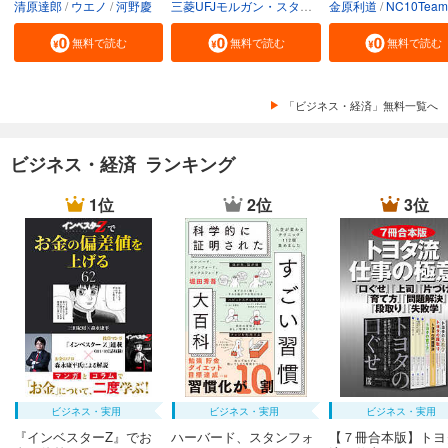
清原達郎
ウエノ
河野慶
三菱UFJモルガン・スタンレー証券株式会社
金原利道
NC10Team
無料で読む
無料で読む
無料で読む
「ビジネス・経済」無料一覧へ
ビジネス・経済 ランキング
1位
2位
3位
ビジネス・実用
ビジネス・実用
ビジネス・実用
『インベスターZ』でお
ハーバード、スタンフォ
【７冊合本版】トヨ