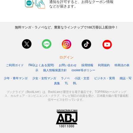
通知を許可すると、お得なクーポン情報
などが届きます。
無料マンガ・ラノベなど、豊富なラインナップで188万冊以上配信中！
ログイン
ご利用ガイド
FAQ(よくある質問)
お問い合わせ
採用情報
利用規約
特商法の表
示
個人情報保護方針
cookie等ポリシー
少年・青年マンガ
少女・女性マンガ
ラノベ
小説・文芸
ビジネス・実用
雑誌・写
真集
TL
BL
ブックライブ（BookLive!）は、BookLiveが運営する電子書店です。TOPPANホールディング
ス、カルチュア・コンビニエンス・クラブ、テレビ朝日の出資を受け、日本最大級の電子書籍配
信サービスを行っています。