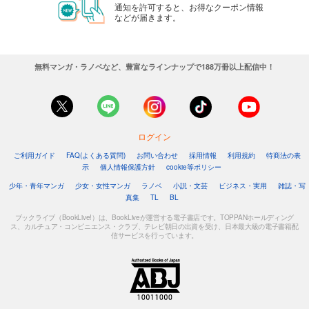
通知を許可すると、お得なクーポン情報
などが届きます。
無料マンガ・ラノベなど、豊富なラインナップで188万冊以上配信中！
ログイン
ご利用ガイド
FAQ(よくある質問)
お問い合わせ
採用情報
利用規約
特商法の表
示
個人情報保護方針
cookie等ポリシー
少年・青年マンガ
少女・女性マンガ
ラノベ
小説・文芸
ビジネス・実用
雑誌・写
真集
TL
BL
ブックライブ（BookLive!）は、BookLiveが運営する電子書店です。TOPPANホールディング
ス、カルチュア・コンビニエンス・クラブ、テレビ朝日の出資を受け、日本最大級の電子書籍配
信サービスを行っています。