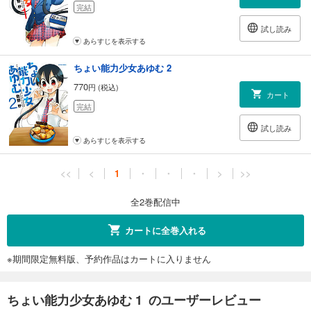
完結
試し読み
あらすじを表示する
ちょい能力少女あゆむ 2
770
円 (税込)
カート
完結
試し読み
あらすじを表示する
<<
<
1
・
・
・
>
>>
全2巻配信中
カートに全巻入れる
※期間限定無料版、予約作品はカートに入りません
ちょい能力少女あゆむ 1 のユーザーレビュー