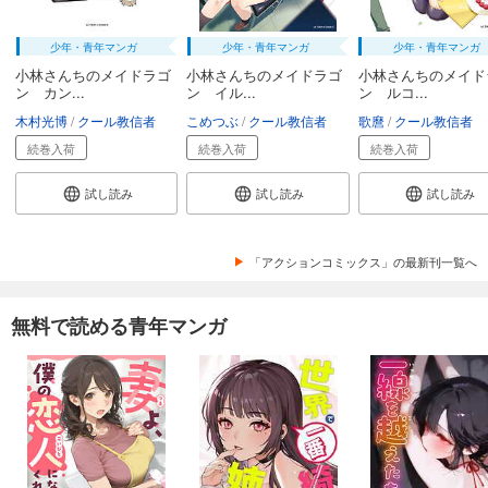
少年・青年マンガ
少年・青年マンガ
少年・青年マンガ
小林さんちのメイドラゴ
小林さんちのメイドラゴ
小林さんちのメイド
ン カン...
ン イル...
ン ルコ...
木村光博
クール教信者
こめつぶ
クール教信者
歌麿
クール教信者
続巻入荷
続巻入荷
続巻入荷
試し読み
試し読み
試し読み
「アクションコミックス」の最新刊一覧へ
無料で読める青年マンガ