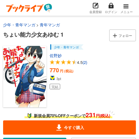
会員登録
ログイン
メニュー
少年・青年マンガ
青年マンガ
ちょい能力少女あゆむ 1
フォロー
少年・青年マンガ
佐野妙
4.5
(2)
770
円 (税込)
3
pt
完結
231
新規会員70%OFFクーポンで
円(税込)
今すぐ購入