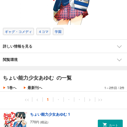
ギャグ・コメディ
４コマ
学園
詳しい情報を見る
閲覧環境
ちょい能力少女あゆむ の一覧
1巻へ
最新刊へ
1～2件目
/
2件
<<
<
1
・
・
・
>
>>
ちょい能力少女あゆむ 1
770
円 (税込)
カート