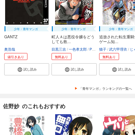
少年・青年マンガ
少年・青年マンガ
少年・青年マンガ
GANTZ
町人Ａは悪役令嬢をどう
追放された転生重騎
しても救...
ゲーム知...
奥浩哉
目黒三吉
一色孝太郎
Parum
猫子
武六甲理衣
じゃい
値引きあり
無料あり
無料あり
試し読み
試し読み
試し読み
「青年マンガ」ランキングの一覧へ
佐野妙 のこれもおすすめ