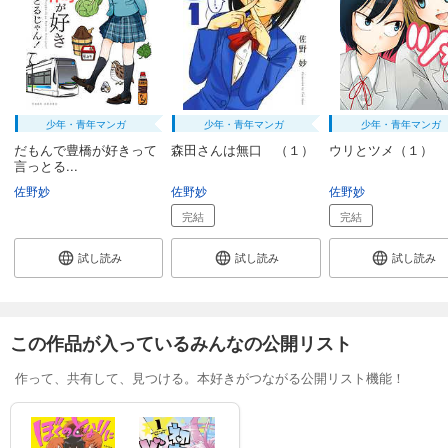
少年・青年マンガ
少年・青年マンガ
少年・青年マンガ
だもんで豊橋が好きって
森田さんは無口 （１）
ウリとツメ（１）
言っとる...
佐野妙
佐野妙
佐野妙
完結
完結
試し読み
試し読み
試し読み
この作品が入っているみんなの公開リスト
作って、共有して、見つける。本好きがつながる公開リスト機能！