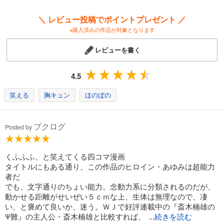
＼ レビュー投稿でポイントプレゼント ／
※購入済みの作品が対象となります
レビューを書く
4.5
笑える
胸キュン
ほのぼの
ブクログ
Posted by
くふふふ、と笑えてくる四コマ漫画
タイトルにもある通り、この作品のヒロイン・あゆみは超能力
者だ
でも、文字通りのちょい能力。念動力系に分類されるのだが、
動かせる距離がせいぜい５ｃｍな上、生体は無理なので、凄
い、と褒めて良いか、迷う。ＷＪで好評連載中の『斎木楠雄の
Ψ難』の主人公・斎木楠雄と比較すれば、
...続きを読む