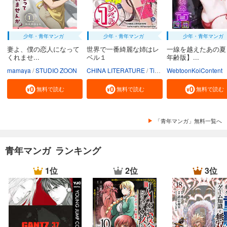
少年・青年マンガ
少年・青年マンガ
少年・青年マンガ
妻よ、僕の恋人になって
世界で一番綺麗な姉はレ
一線を越えたあの夏
くれませ...
ベル１
年齢版】...
mamaya
STUDIO ZOON
CHINA LITERATURE
Tiankongshu Mangongchang
WebtoonKoiContent
無料で読む
無料で読む
無料で読む
「青年マンガ」無料一覧へ
青年マンガ ランキング
1位
2位
3位