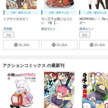
少年・青年マンガ
少年・青年マンガ
少年・青年マンガ
トクサツガガガ 1
サン王子は妻になりた
WORKING！！ Re
い 1巻【...
ダー
丹羽庭
青辺マヒト
高津カリノ
完結
完結
試し読み
試し読み
試し読み
アクションコミックス の最新刊