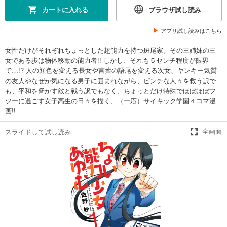
カートに入れる
ブラウザ試し読み
アプリ試し読みはこちら
女性だけがそれぞれちょっとした超能力を持つ斑尾家。その三姉妹の三
女である歩は物体移動の能力者!! しかし、それも５センチ程度が限界
で…!? 人の顔色を変える長女や言葉の語尾を変える次女、ヤンキー気質
の友人やなぜか気になる男子に囲まれながら、ピンチな人々を救う訳で
も、平和を脅かす敵と戦う訳でもなく、ちょっとだけ特殊でほぼほぼフ
ツーに過ごす女子高生の日々を描く、（一応）サイキック学園４コマ漫
画!!
スライドして試し読み
全画面