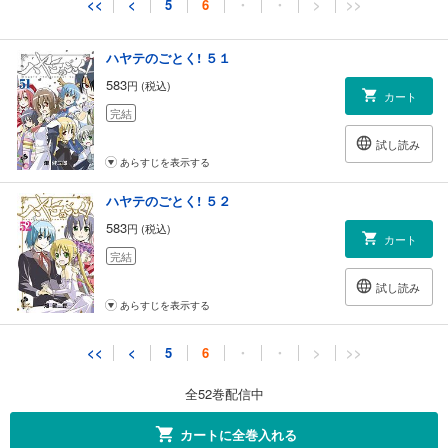
試し読み
<<
<
5
6
・
・
>
>>
あらすじを表示する
ハヤテのごとく! ５１
583
円 (税込)
カート
完結
試し読み
あらすじを表示する
ハヤテのごとく! ５２
583
円 (税込)
カート
完結
試し読み
あらすじを表示する
<<
<
5
6
・
・
>
>>
全52巻配信中
カートに全巻入れる