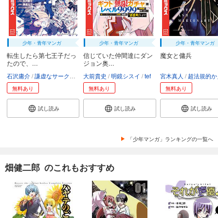
少年・青年マンガ
少年・青年マンガ
少年・青年マンガ
転生したら第七王子だっ
信じていた仲間達にダン
魔女と傭兵
たので、...
ジョン奥...
石沢庸介
謙虚なサークル
メル。
大前貴史
明鏡シスイ
tef
宮木真人
超法規的かえ
無料あり
無料あり
無料あり
試し読み
試し読み
試し読み
「少年マンガ」ランキングの一覧へ
畑健二郎 のこれもおすすめ