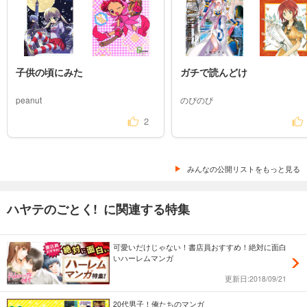
子供の頃にみた
ガチで読んどけ
peanut
のぴのぴ
2
みんなの公開リストをもっと見る
ハヤテのごとく! に関連する特集
可愛いだけじゃない！書店員おすすめ！絶対に面白
いハーレムマンガ
更新日:2018/09/21
20代男子！俺たちのマンガ