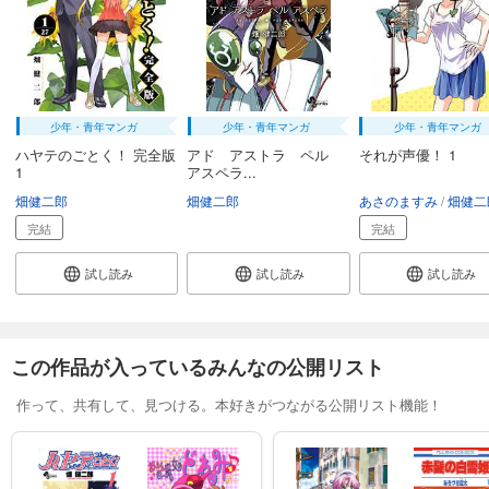
少年・青年マンガ
少年・青年マンガ
少年・青年マンガ
ハヤテのごとく！ 完全版
アド アストラ ペル
それが声優！ 1
1
アスペラ...
畑健二郎
畑健二郎
あさのますみ
畑健二
完結
完結
試し読み
試し読み
試し読み
この作品が入っているみんなの公開リスト
作って、共有して、見つける。本好きがつながる公開リスト機能！