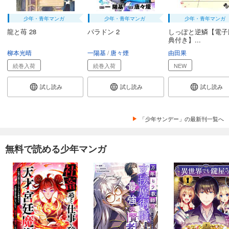
少年・青年マンガ
少年・青年マンガ
少年・青年マンガ
龍と苺 28
パラドン 2
しっぽと逆鱗【電子
典付き】...
柳本光晴
一陽基
唐々煙
由田果
続巻入荷
続巻入荷
NEW
試し読み
試し読み
試し読み
「少年サンデー」の最新刊一覧へ
無料で読める少年マンガ