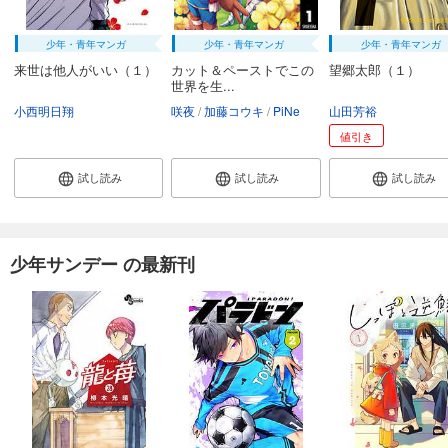
少年・青年マンガ
少年・青年マンガ
少年・青年マンガ
来世は他人がいい（１）
カット＆ペーストでこの
望郷太郎（１）
世界を生...
小西明日翔
咲夜
加藤コウキ
PiNe
山田芳裕
値引き
試し読み
試し読み
試し読み
少年サンデー の最新刊