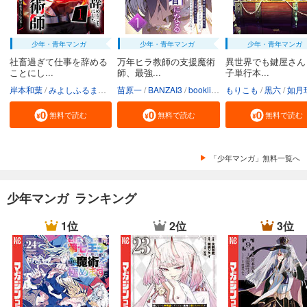
少年・青年マンガ
少年・青年マンガ
少年・青年マンガ
社畜過ぎて仕事を辞める
万年ヒラ教師の支援魔術
異世界でも鍵屋さん
ことにし...
師、最強...
子単行本...
岸本和葉
みよしふるまち
booklistaSTUDIO
苗原一
BANZAI3
booklistaSTUDIO
もりこも
黒六
如月
無料で読む
無料で読む
無料で読む
「少年マンガ」無料一覧へ
少年マンガ ランキング
1位
2位
3位