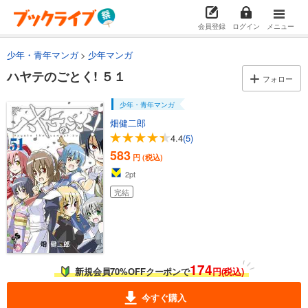
カート
完結
会員登録
ログイン
メニュー
試し読み
あらすじを表示する
少年・青年マンガ
少年マンガ
ハヤテのごとく! ５１
ハヤテのごとく! ４２
フォロー
583
円 (税込)
カート
少年・青年マンガ
完結
畑健二郎
4.4
(5)
試し読み
あらすじを表示する
583
円 (税込)
2
pt
ハヤテのごとく! ４３
完結
583
円 (税込)
カート
完結
試し読み
あらすじを表示する
174
新規会員70%OFFクーポンで
円(税込)
ハヤテのごとく! ４４
583
円 (税込)
今すぐ購入
カート