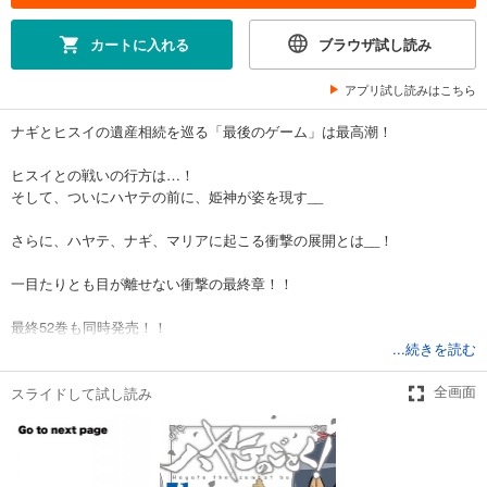
完結
カートに入れる
ブラウザ試し読み
試し読み
あらすじを表示する
アプリ試し読みはこちら
ハヤテのごとく! ４５
ナギとヒスイの遺産相続を巡る「最後のゲーム」は最高潮！
583
円 (税込)
カート
完結
ヒスイとの戦いの行方は…！
そして、ついにハヤテの前に、姫神が姿を現す__
試し読み
あらすじを表示する
さらに、ハヤテ、ナギ、マリアに起こる衝撃の展開とは__！
ハヤテのごとく! ４６
一目たりとも目が離せない衝撃の最終章！！
583
円 (税込)
カート
完結
最終52巻も同時発売！！
...続きを読む
試し読み
あらすじを表示する
スライドして試し読み
全画面
ハヤテのごとく! ４７
583
円 (税込)
カート
完結