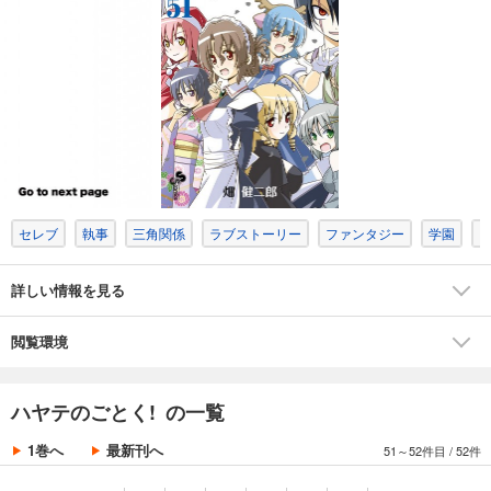
試し読み
あらすじを表示する
ハヤテのごとく! ４８
583
円 (税込)
カート
完結
試し読み
あらすじを表示する
セレブ
執事
三角関係
ラブストーリー
ファンタジー
学園
ハヤテのごとく! ４９
583
円 (税込)
カート
詳しい情報を見る
完結
試し読み
閲覧環境
あらすじを表示する
ハヤテのごとく! ５０
ハヤテのごとく! の一覧
583
円 (税込)
カート
1巻へ
最新刊へ
51～52件目
/
52件
完結