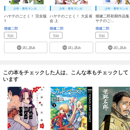
少年・青年マンガ
少年・青年マンガ
少年・青年マンガ
ハヤテのごとく！ 完全版
ハヤテのごとく！ 大反省
畑健二郎初期作品集
1
会 上
ヤテのご...
畑健二郎
畑健二郎
畑健二郎
完結
完結
完結
試し読み
試し読み
試し読み
この本をチェックした人は、こんな本もチェックして
います