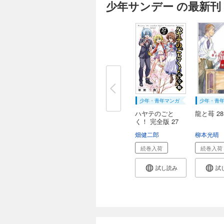
少年サンデー の最新刊
少年・青年マンガ
少年・青
ハヤテのごと
龍と苺 28
く！ 完全版 27
畑健二郎
柳本光晴
続巻入荷
続巻入荷
試し読み
試