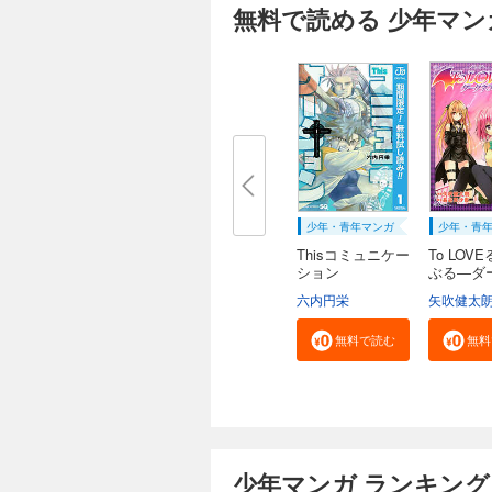
無料で読める 少年マン
少年・青年マンガ
少年・青
Thisコミュニケー
To LOV
ション
ぶる―ダー
六内円栄
矢吹健太
無料で読む
無料
少年マンガ ランキング