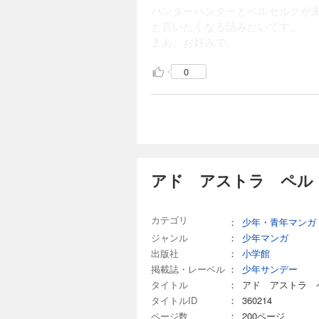
ハンターハンターとベルセルクが
と言いたくなる話みたいです。
まあ、お好みで。
0
アド アストラ ペル 
カテゴリ
：
少年・青年マンガ
ジャンル
：
少年マンガ
出版社
：
小学館
掲載誌・レーベル
：
少年サンデー
タイトル
：
アド アストラ 
タイトルID
：
360214
ページ数
：
200ページ