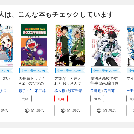
人は、こんな本もチェックしています
年マンガ
少年・青年マンガ
少年・青年マンガ
少年・青年マンガ
少
も遠い
大長編ドラえも
才能なしと言わ
魔法科高校の劣
マイ
ん2 のび太の
れたおっさんテ
等生 急転編 1巻
宇...
イ...
よりもい
藤子・F・不二雄
柊木楸
琥宮千孝
佐島勤
石田可奈
きたう
土田
完結
無料
NEW
完
し読み
試し読み
試し読み
試し読み