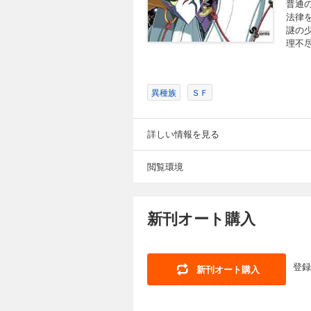
普通
法律
謎の
理不
異種族
ＳＦ
詳しい情報を見る
閲覧環境
新刊オート購入
登録
新刊オート購入