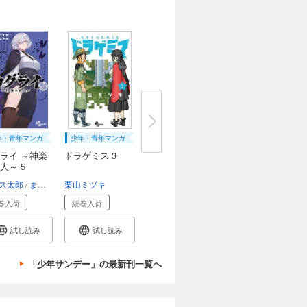
年・青年マンガ
少年・青年マンガ
ライ ～神楽
ドラゲミス 3
人～ 5
ス太郎
ましゅ太郎
栗山ミヅキ
巻入荷
続巻入荷
試し読み
試し読み
「少年サンデー」の最新刊一覧へ