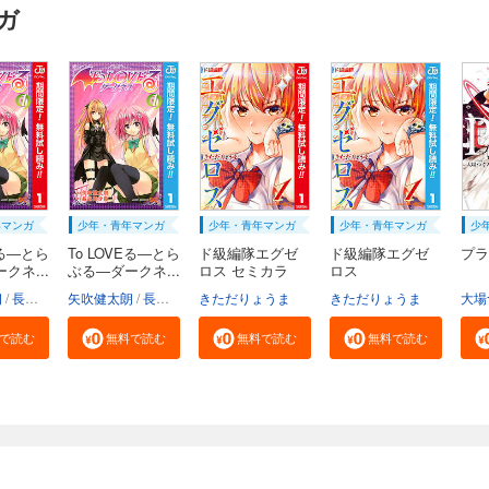
ガ
年マンガ
少年・青年マンガ
少年・青年マンガ
少年・青年マンガ
少
Eる―とら
To LOVEる―とら
ド級編隊エグゼ
ド級編隊エグゼ
プラ
クネ...
ぶる―ダークネ...
ロス セミカラ
ロス
ー...
朗
長谷見沙貴
矢吹健太朗
長谷見沙貴
きただりょうま
きただりょうま
大場
で読む
無料で読む
無料で読む
無料で読む