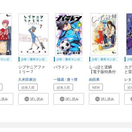
年マンガ
少年・青年マンガ
少年・青年マンガ
少年・青年マンガ
少
シブヤニアファ
パラドン 2
しっぽと逆鱗
カグ
ミリー 7
【電子版特典付
と雷
き】...
久米田康治
一陽基
唐々煙
由田果
レタ
続巻入荷
続巻入荷
NEW
続
し読み
試し読み
試し読み
試し読み