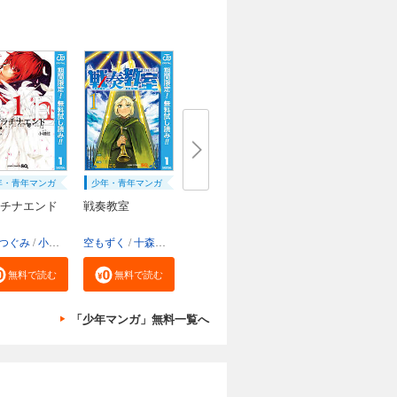
年・青年マンガ
少年・青年マンガ
チナエンド
戦奏教室
つぐみ
小畑健
空もずく
十森ひごろ
無料で読む
無料で読む
「少年マンガ」無料一覧へ