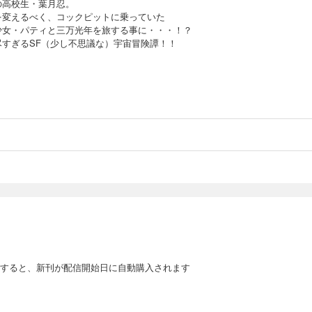
の高校生・葉月忍。
を変えるべく、コックピットに乗っていた
少女・パティと三万光年を旅する事に・・・！？
尽すぎるSF（少し不思議な）宇宙冒険譚！！
すると、新刊が配信開始日に自動購入されます