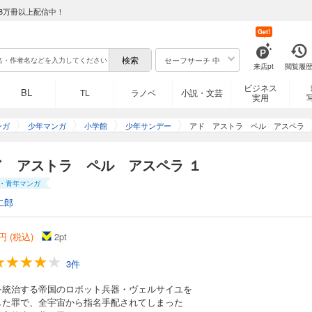
8万冊以上配信中！
Get!
セーフサーチ 中
来店pt
閲覧履
ビジネス
BL
TL
ラノベ
小説・文芸
実用
ンガ
少年マンガ
小学館
少年サンデー
アド アストラ ペル アスペラ
ド アストラ ペル アスペラ １
・青年マンガ
二郎
円 (税込)
2
pt
3件
を統治する帝国のロボット兵器・ヴェルサイユを
した罪で、全宇宙から指名手配されてしまった