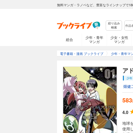
無料マンガ・ラノベなど、豊富なラインナップで18
絞り込み
検索
少年・青年
少女・女性
総合
マンガ
マンガ
電子書籍・漫画 ブックライブ
少年・青年マ
ア
少年
畑健
583
4.0
地球
使用