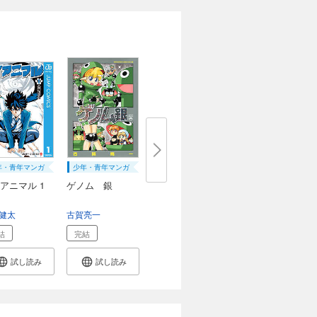
年・青年マンガ
少年・青年マンガ
アニマル 1
ゲノム 銀
みつな
健太
林ふみの
長岡千秋
古賀亮一
結
完結
試し読み
試し読み