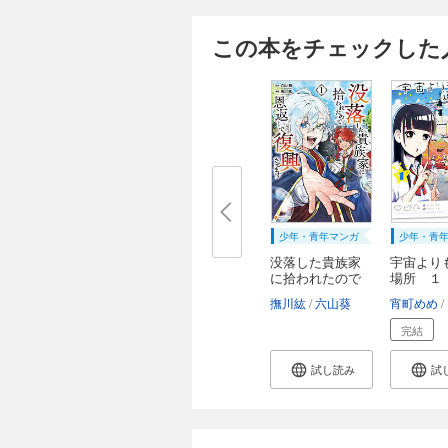
この本をチェックした
少年・青年マンガ
少年・青
没落した貴族家
宇宙より
に拾われたので
場所 １
恩...
撫川紘
六山葵
宵町めめ
完結
試し読み
試