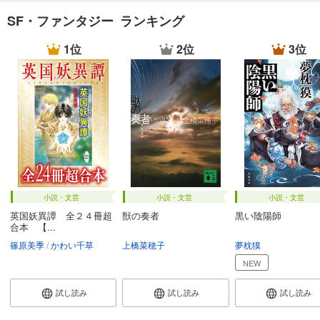
SF・ファンタジー ランキング
1位
2位
3位
小説・文芸
小説・文芸
小説・文芸
英国妖異譚 全２４冊超
獣の奏者
黒い陰陽師
合本 【...
篠原美季
かわい千草
上橋菜穂子
夢枕獏
NEW
試し読み
試し読み
試し読み