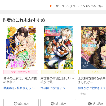
「SF・ファンタジー」ランキングの一覧へ
作者のこれもおすすめ
少女・女性マンガ
ラノベ
ラノベ
偽りの王女は、竜人の国
異世界の常識は難しい～
王女様に婚約を破棄
の宰相に...
希少で最...
ましたが...
里美ゆえ
椎名さえら
北沢きょう
つぶ餡
北沢きょう
御鹿なな
北沢きょう
完結
試し読み
試し読み
試し読み