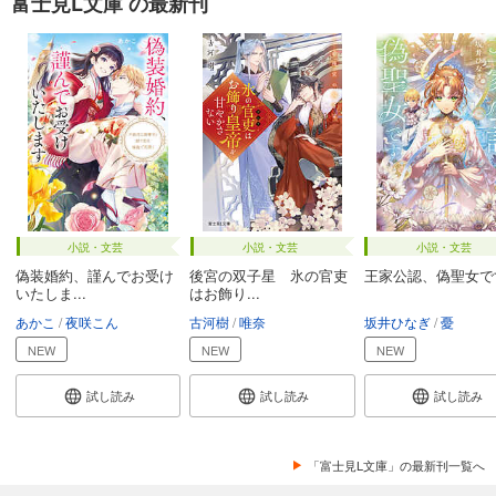
富士見L文庫 の最新刊
小説・文芸
小説・文芸
小説・文芸
偽装婚約、謹んでお受け
後宮の双子星 氷の官吏
王家公認、偽聖女で
いたしま...
はお飾り...
あかこ
夜咲こん
古河樹
唯奈
坂井ひなぎ
憂
NEW
NEW
NEW
試し読み
試し読み
試し読み
「富士見L文庫」の最新刊一覧へ