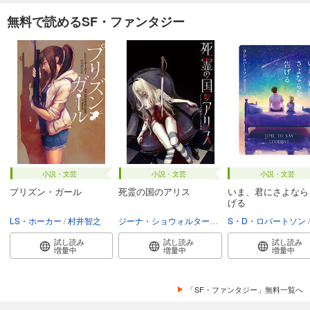
無料で読めるSF・ファンタジー
小説・文芸
小説・文芸
小説・文芸
プリズン・ガール
死霊の国のアリス
いま、君にさよなら
げる
LS・ホーカー
村井智之
ジーナ・ショウォルター
大美賀馨
S・D・ロバートソン
試し読み
試し読み
試し読み
増量中
増量中
増量中
「SF・ファンタジー」無料一覧へ