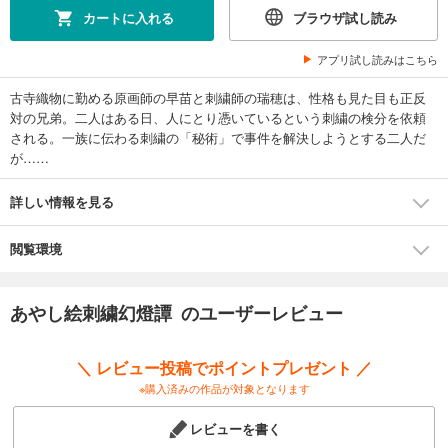
カートに入れる
ブラウザ試し読み
アプリ試し読みはこちら
古寺織物に勤める原画師の早苗と刺繍師の瑞穂は、性格も見た目も正反
対の兄弟。二人はある日、人にとり憑いているという刺繍の検分を依頼
される。一族に伝わる刺繍の「秘術」で事件を解決しようとする二人だ
が……
詳しい情報を見る
閲覧環境
あやし絵刺繍幻燈譚 のユーザーレビュー
＼ レビュー投稿でポイントプレゼント ／
※購入済みの作品が対象となります
レビューを書く