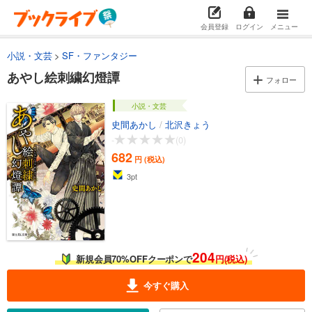
会員登録
ログイン
メニュー
小説・文芸
SF・ファンタジー
あやし絵刺繍幻燈譚
フォロー
小説・文芸
史間あかし
/
北沢きょう
-
(0)
682
円 (税込)
3
pt
204
新規会員70%OFFクーポンで
円(税込)
今すぐ購入