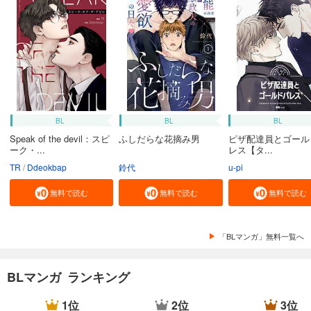
BL
BL
BL
Speak of the devil：スピ
ふしだらな花摘み男
ピザ配達員とゴール
ーク・...
レス【タ...
TR
Ddeokbap
鈴代
u-pi
無料で読む
無料で読む
無料で読む
「BLマンガ」無料一覧へ
BLマンガ ランキング
1位
2位
3位