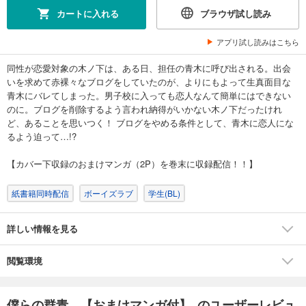
カートに入れる
ブラウザ試し読み
アプリ試し読みはこちら
同性が恋愛対象の木ノ下は、ある日、担任の青木に呼び出される。出会
いを求めて赤裸々なブログをしていたのが、よりにもよって生真面目な
青木にバレてしまった。男子校に入っても恋人なんて簡単にはできない
のに。ブログを削除するよう言われ納得がいかない木ノ下だったけれ
ど、あることを思いつく！ ブログをやめる条件として、青木に恋人にな
るよう迫って…!?
【カバー下収録のおまけマンガ（2P）を巻末に収録配信！！】
紙書籍同時配信
ボーイズラブ
学生(BL)
詳しい情報を見る
閲覧環境
僕らの群青 【おまけマンガ付】 のユーザーレビュ