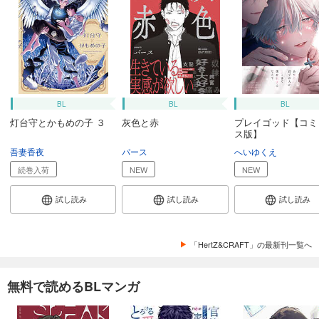
BL
BL
BL
灯台守とかもめの子 ３
灰色と赤
プレイゴッド【コミ
ス版】
吾妻香夜
パース
へいゆくえ
続巻入荷
NEW
NEW
試し読み
試し読み
試し読み
「HertZ&CRAFT」の最新刊一覧へ
無料で読めるBLマンガ