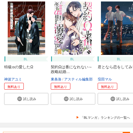
BL
BL
BL
特級αの愛したΩ
契約Ωは番になれない～
君となら恋をしてみ
政略結婚...
神波アユミ
東条洛
アスティル編集部
窪田マル
無料あり
無料あり
無料あり
試し読み
試し読み
試し読み
「BLマンガ」ランキングの一覧へ