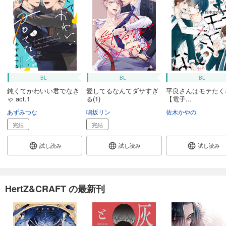
BL
BL
BL
鈍くてかわいい君でなき
愛してるなんてダサすぎ
平良さんはモテたく
ゃ act.1
る(1)
【電子...
あずみつな
鳴坂リン
佐木かやの
完結
完結
試し読み
試し読み
試し読み
HertZ&CRAFT の最新刊