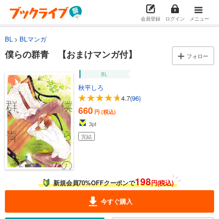
会員登録
ログイン
メニュー
BL
BLマンガ
僕らの群青 【おまけマンガ付】
フォロー
BL
秋平しろ
4.7
(96)
660
円 (税込)
3
pt
完結
198
新規会員70%OFFクーポンで
円(税込)
今すぐ購入