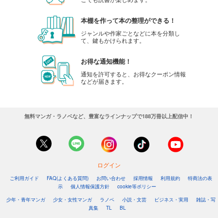
本棚を作って本の整理ができる！
ジャンルや作家ごとなどに本を分類し
て、鍵もかけられます。
お得な通知機能！
通知を許可すると、お得なクーポン情報
などが届きます。
無料マンガ・ラノベなど、豊富なラインナップで188万冊以上配信中！
ログイン
ご利用ガイド
FAQ(よくある質問)
お問い合わせ
採用情報
利用規約
特商法の表
示
個人情報保護方針
cookie等ポリシー
少年・青年マンガ
少女・女性マンガ
ラノベ
小説・文芸
ビジネス・実用
雑誌・写
真集
TL
BL