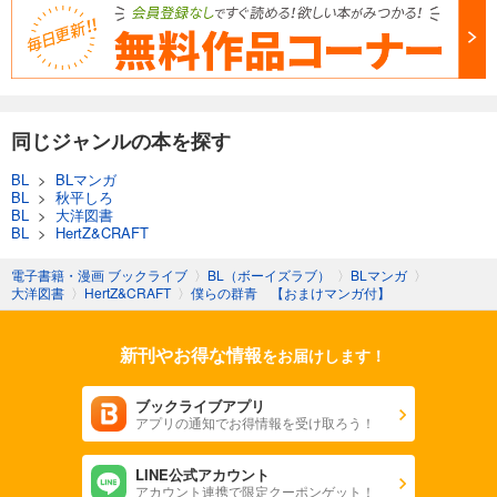
同じジャンルの本を探す
BL
>
BLマンガ
BL
>
秋平しろ
BL
>
大洋図書
BL
>
HertZ&CRAFT
電子書籍・漫画 ブックライブ
〉
BL（ボーイズラブ）
〉
BLマンガ
〉
大洋図書
〉
HertZ&CRAFT
〉
僕らの群青 【おまけマンガ付】
新刊やお得な情報
をお届けします！
ブックライブアプリ
アプリの通知でお得情報を受け取ろう！
LINE公式アカウント
アカウント連携で限定クーポンゲット！