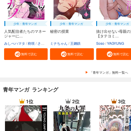
少年・青年マンガ
少年・青年マンガ
少年・青年マンガ
人気配信者たちのマネー
秘密の授業
抜け出せない母親の
ジャーに...
【タテヨミ...
みしべハマタ
柊咲
さかむけ
ミナちゃん
王鋼鉄
Soso
YAGYUNG
無料で読む
無料で読む
無料で読む
「青年マンガ」無料一覧へ
青年マンガ ランキング
1位
2位
3位