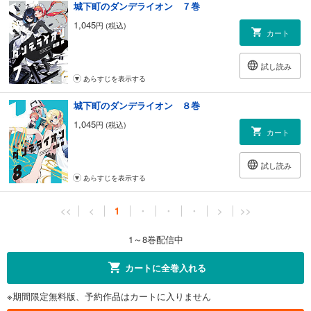
城下町のダンデライオン ７巻
1,045
円 (税込)
カート
試し読み
あらすじを表示する
城下町のダンデライオン ８巻
1,045
円 (税込)
カート
試し読み
あらすじを表示する
<<
<
1
・
・
・
>
>>
1～8巻配信中
カートに全巻入れる
※期間限定無料版、予約作品はカートに入りません