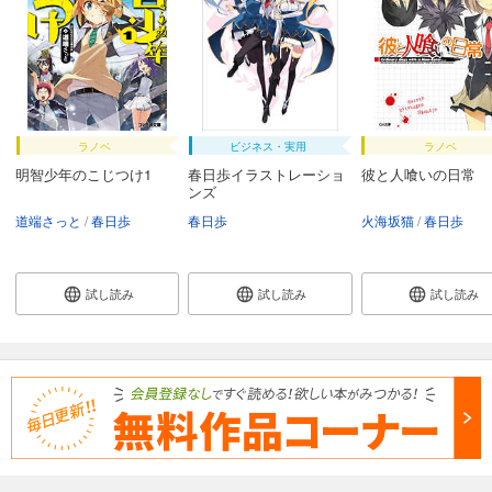
ラノベ
ビジネス・実用
ラノベ
明智少年のこじつけ1
春日歩イラストレーショ
彼と人喰いの日常
ンズ
道端さっと
春日歩
春日歩
火海坂猫
春日歩
試し読み
試し読み
試し読み