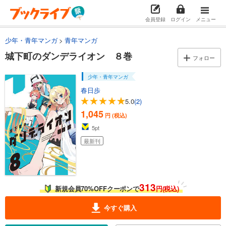
会員登録
ログイン
メニュー
少年・青年マンガ
青年マンガ
城下町のダンデライオン ８巻
フォロー
少年・青年マンガ
春日歩
5.0
(2)
1,045
円 (税込)
5
pt
最新刊
313
新規会員70%OFFクーポンで
円(税込)
今すぐ購入