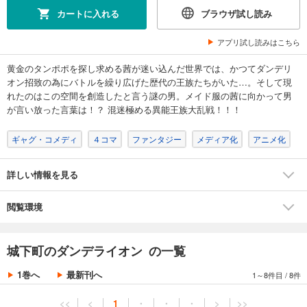
カートに入れる
ブラウザ試し読み
アプリ試し読みはこちら
黄金のタンポポを探し求める茜が迷い込んだ世界では、かつてダンデリ
オン招致の為にバトルを繰り広げた歴代の王族たちがいた…。そして現
れたのはこの空間を創造したと言う謎の男。メイド服の茜に向かって男
が言い放った言葉は！？ 混迷極める異能王族大乱戦！！！
ギャグ・コメディ
４コマ
ファンタジー
メディア化
アニメ化
詳しい情報を見る
閲覧環境
城下町のダンデライオン の一覧
1巻へ
最新刊へ
1～8件目
/
8件
<<
<
1
・
・
・
>
>>