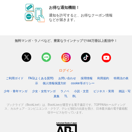
お得な通知機能！
通知を許可すると、お得なクーポン情報
などが届きます。
無料マンガ・ラノベなど、豊富なラインナップで188万冊以上配信中！
ログイン
ご利用ガイド
FAQ(よくある質問)
お問い合わせ
採用情報
利用規約
特商法の表
示
個人情報保護方針
cookie等ポリシー
少年・青年マンガ
少女・女性マンガ
ラノベ
小説・文芸
ビジネス・実用
雑誌・写
真集
TL
BL
ブックライブ（BookLive!）は、BookLiveが運営する電子書店です。TOPPANホールディング
ス、カルチュア・コンビニエンス・クラブ、テレビ朝日の出資を受け、日本最大級の電子書籍配
信サービスを行っています。