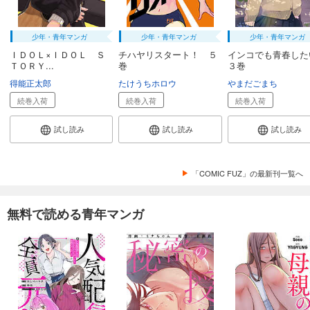
少年・青年マンガ
少年・青年マンガ
少年・青年マンガ
ＩＤＯＬ×ＩＤＯＬ Ｓ
チハヤリスタート！ ５
インコでも青春し
ＴＯＲＹ...
巻
３巻
得能正太郎
たけうちホロウ
やまだごまち
続巻入荷
続巻入荷
続巻入荷
試し読み
試し読み
試し読み
「COMIC FUZ」の最新刊一覧へ
無料で読める青年マンガ