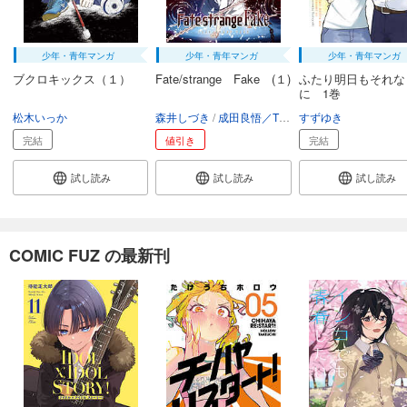
少年・青年マンガ
少年・青年マンガ
少年・青年マンガ
ブクロキックス（１）
Fate/strange Fake (１)
ふたり明日もそれな
に 1巻
松木いっか
森井しづき
成田良悟／TYPE-MOON
すずゆき
完結
値引き
完結
試し読み
試し読み
試し読み
COMIC FUZ の最新刊