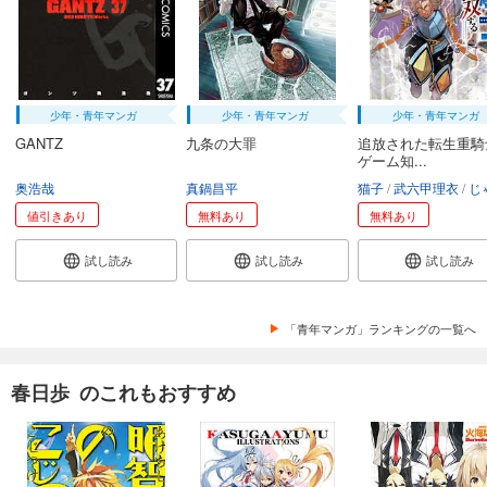
少年・青年マンガ
少年・青年マンガ
少年・青年マンガ
GANTZ
九条の大罪
追放された転生重騎
ゲーム知...
奥浩哉
真鍋昌平
猫子
武六甲理衣
じゃい
値引きあり
無料あり
無料あり
試し読み
試し読み
試し読み
「青年マンガ」ランキングの一覧へ
春日歩 のこれもおすすめ