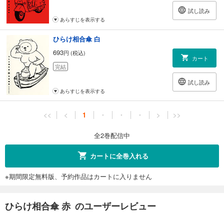
試し読み
あらすじを表示する
ひらけ相合傘 白
693
円 (税込)
カート
完結
試し読み
あらすじを表示する
<<
<
1
・
・
・
>
>>
全2巻配信中
カートに全巻入れる
※期間限定無料版、予約作品はカートに入りません
ひらけ相合傘 赤 のユーザーレビュー