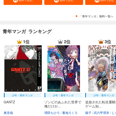
「青年マンガ」無料一覧へ
青年マンガ ランキング
1位
2位
3位
少年・青年マンガ
少年・青年マンガ
少年・青年マンガ
GANTZ
ゾンビのあふれた世界で
追放された転生重騎
俺だけが...
ゲーム知...
奥浩哉
増田ちひろ
裏地ろくろ
猫子
武六甲理衣
じゃい