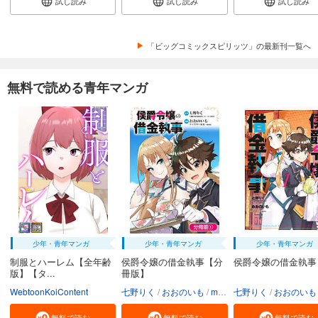
試し読み
試し読み
試し読み
「ビッグコミックスピリッツ」の最新刊一覧へ
無料で読める青年マンガ
少年・青年マンガ
少年・青年マンガ
少年・青年マンガ
制服とハーレム【全年齢
侯爵令嬢の借金執事【分
侯爵令嬢の借金執事
版】【タ...
冊版】
WebtoonKoiContent
七野りく
おおのいも
mmu
七野りく
おおのいも
無料で読む
無料で読む
無料で読む