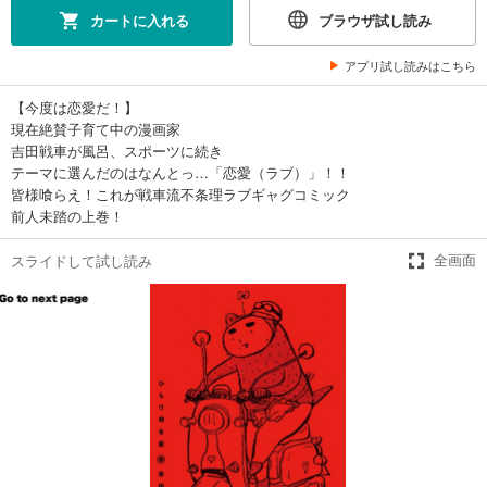
カートに入れる
ブラウザ試し読み
アプリ試し読みはこちら
【今度は恋愛だ！】
現在絶賛子育て中の漫画家
吉田戦車が風呂、スポーツに続き
テーマに選んだのはなんとっ…「恋愛（ラブ）」！！
皆様喰らえ！これが戦車流不条理ラブギャグコミック
前人未踏の上巻！
スライドして試し読み
全画面