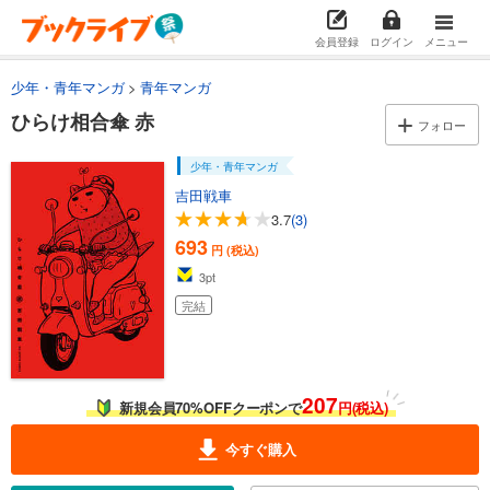
会員登録
ログイン
メニュー
少年・青年マンガ
青年マンガ
ひらけ相合傘 赤
フォロー
少年・青年マンガ
吉田戦車
3.7
(3)
693
円 (税込)
3
pt
完結
207
新規会員70%OFFクーポンで
円(税込)
今すぐ購入