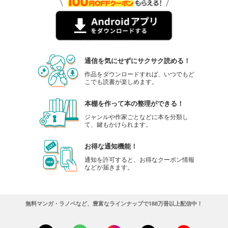
通信を気にせずにサクサク読める！
作品をダウンロードすれば、いつでもど
こでも読書が楽しめます。
本棚を作って本の整理ができる！
ジャンルや作家ごとなどに本を分類し
て、鍵もかけられます。
お得な通知機能！
通知を許可すると、お得なクーポン情報
などが届きます。
無料マンガ・ラノベなど、豊富なラインナップで188万冊以上配信中！