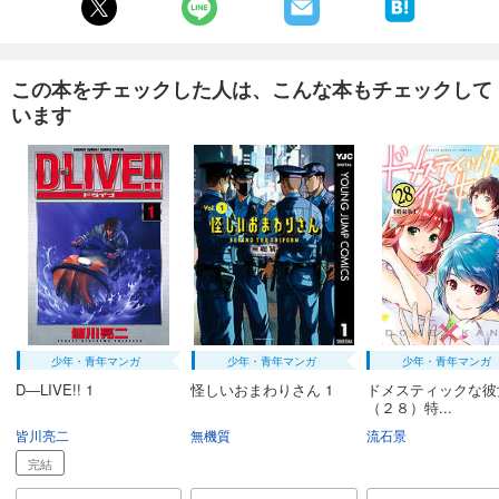
この本をチェックした人は、こんな本もチェックして
います
少年・青年マンガ
少年・青年マンガ
少年・青年マンガ
D―LIVE!! 1
怪しいおまわりさん 1
ドメスティックな彼
（２８）特...
皆川亮二
無機質
流石景
完結