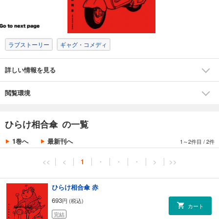
ラブストーリー
ギャグ・コメディ
詳しい情報を見る
閲覧環境
ひらけ相合傘 の一覧
1巻へ
最新刊へ
1～2件目
/
2件
<<
<
1
・
・
・
>
>>
ひらけ相合傘 赤
693
円 (税込)
カート
完結