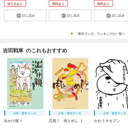
値引きあり
無料あり
無料あり
試し読み
試し読み
試し読み
「青年マンガ」ランキングの一覧へ
吉田戦車 のこれもおすすめ
少年・青年マンガ
少年・青年マンガ
少年・青年マンガ
出かけ親 1
忍風！ 肉とめし １
かわうそセブン