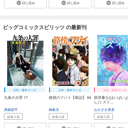
試し読み
試し読み
試し読み
ビッグコミックスピリッツ の最新刊
少年・青年マンガ
少年・青年マンガ
少女・女性マンガ
九条の大罪 17
路傍のフジイ【単話】 64
胚培養士(はいばい
し)ミズイ...
真鍋昌平
鍋倉夫
おかざき真里
続巻入荷
続巻入荷
続巻入荷