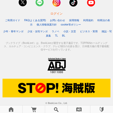
ログイン
ご利用ガイド
FAQ(よくある質問)
お問い合わせ
採用情報
利用規約
特商法の表
示
個人情報保護方針
cookie等ポリシー
少年・青年マンガ
少女・女性マンガ
ラノベ
小説・文芸
ビジネス・実用
雑誌・写
真集
TL
BL
ブックライブ（BookLive!）は、BookLiveが運営する電子書店です。TOPPANホールディング
ス、カルチュア・コンビニエンス・クラブ、テレビ朝日の出資を受け、日本最大級の電子書籍配
信サービスを行っています。
© BookLive Co., Ltd.