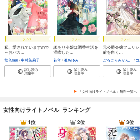
ラノベ
ラノベ
ラノベ
私、愛されていますので
訳あり令嬢は調香生活を
元公爵令嬢フェリシ
～おバカ...
満喫した...
前を向く...
秋色mai
中村茉莉子
花宵
澄あゆみ
ごろごろみかん。
コユ
試し読み
試し読み
試し読み
増量中
増量中
増量中
「女性向けライトノベル」無料一覧へ
女性向けライトノベル ランキング
1位
2位
3位