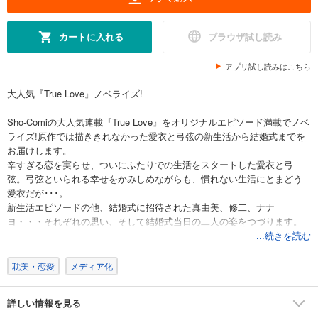
カートに入れる
ブラウザ試し読み
アプリ試し読みはこちら
大人気『True Love』ノベライズ!
Sho-Comiの大人気連載『True Love』をオリジナルエピソード満載でノベ
ライズ!原作では描ききれなかった愛衣と弓弦の新生活から結婚式までを
お届けします。
辛すぎる恋を実らせ、ついにふたりでの生活をスタートした愛衣と弓
弦。弓弦といられる幸せをかみしめながらも、慣れない生活にとまどう
愛衣だが･･･。
新生活エピソードの他、結婚式に招待された真由美、修二、ナナ
ヨ・・・それぞれの思い、そして結婚式当日の二人の姿をつづります。
...続きを読む
※この作品はフィーチャーフォンサイズの小さいイラストが収録されてい
ます。
耽美・恋愛
メディア化
詳しい情報を見る