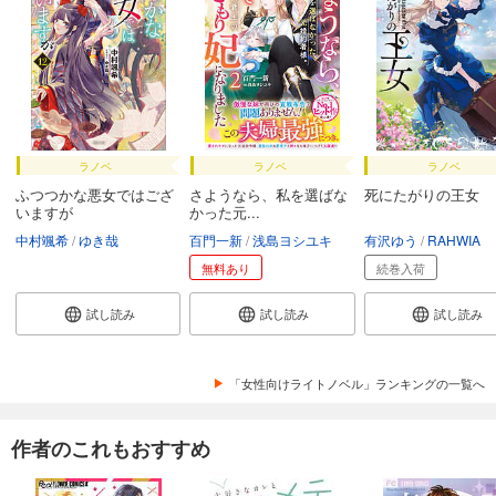
ラノベ
ラノベ
ラノベ
ふつつかな悪女ではござ
さようなら、私を選ばな
死にたがりの王女
いますが
かった元...
中村颯希
ゆき哉
百門一新
浅島ヨシユキ
有沢ゆう
RAHWIA
無料あり
続巻入荷
試し読み
試し読み
試し読み
「女性向けライトノベル」ランキングの一覧へ
作者のこれもおすすめ