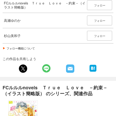
FCルルルnovels Ｔｒｕｅ Ｌｏｖｅ －約束－（イ
フォロー
ラスト簡略版）
高瀬ゆのか
フォロー
杉山美和子
フォロー
フォロー機能について
この作品を共有しよう
FCルルルnovels Ｔｒｕｅ Ｌｏｖｅ －約束－
（イラスト簡略版） のシリーズ、関連作品