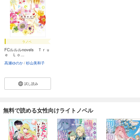
ラノベ
FCルルルnovels Ｔｒｕ
ｅ Ｌｏ...
高瀬ゆのか
杉山美和子
試し読み
無料で読める女性向けライトノベル