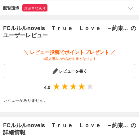
閲覧環境
注意事項あり
FCルルルnovels Ｔｒｕｅ Ｌｏｖｅ －約束... の
ユーザーレビュー
＼ レビュー投稿でポイントプレゼント ／
※購入済みの作品が対象となります
レビューを書く
4.0
レビューがありません。
FCルルルnovels Ｔｒｕｅ Ｌｏｖｅ －約束... の
詳細情報