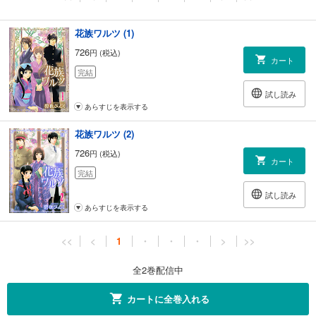
花族ワルツ (1)
726
円 (税込)
カート
完結
試し読み
あらすじを表示する
花族ワルツ (2)
726
円 (税込)
カート
完結
試し読み
あらすじを表示する
<<
<
1
・
・
・
>
>>
全2巻配信中
カートに全巻入れる