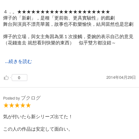
４．。★★★★★★★★★★★★★★★★★★★★
燁子的「新劇」，是種「更前衛、更具實驗性」的戲劇
舞台與演員不漂亮華麗，故事也不歡樂愉快，結局當然也是悲劇
燁子的立場，與女主角因為第１次接觸，委婉的表示自己的意見
（花錢進去 就想看到快樂的東西） 似乎雙方都沒錯～
...続きを読む
2014年04月29日
0
ブクログ
Posted by
気が付いたら新シリーズ出てた！
この人の作品は安定して面白い。