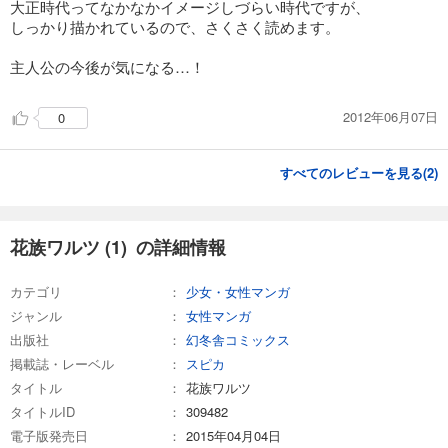
大正時代ってなかなかイメージしづらい時代ですが、
しっかり描かれているので、さくさく読めます。
主人公の今後が気になる…！
2012年06月07日
0
すべてのレビューを見る(
2
)
花族ワルツ (1) の詳細情報
カテゴリ
少女・女性マンガ
ジャンル
女性マンガ
出版社
幻冬舎コミックス
掲載誌・レーベル
スピカ
タイトル
花族ワルツ
タイトルID
309482
電子版発売日
2015年04月04日