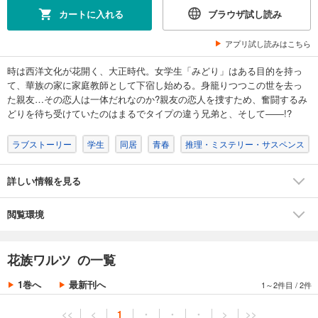
カートに入れる
ブラウザ試し読み
アプリ試し読みはこちら
時は西洋文化が花開く、大正時代。女学生「みどり」はある目的を持っ
て、華族の家に家庭教師として下宿し始める。身籠りつつこの世を去っ
た親友…その恋人は一体だれなのか?親友の恋人を捜すため、奮闘するみ
どりを待ち受けていたのはまるでタイプの違う兄弟と、そして――!?
ラブストーリー
学生
同居
青春
推理・ミステリー・サスペンス
詳しい情報を見る
閲覧環境
花族ワルツ の一覧
1巻へ
最新刊へ
1～2件目
/
2件
<<
<
1
・
・
・
>
>>