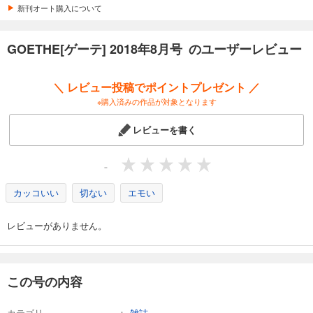
カート
新刊オート購入について
試し読み
GOETHE[ゲーテ] 2018年8月号 のユーザーレビュー
あらすじを表示する
GOETHE[ゲーテ] 2025年9月号
＼ レビュー投稿でポイントプレゼント ／
1,188
円 (税込)
※購入済みの作品が対象となります
カート
レビューを書く
試し読み
あらすじを表示する
-
GOETHE[ゲーテ] 2025年8月号
カッコいい
切ない
エモい
1,188
円 (税込)
カート
レビューがありません。
試し読み
あらすじを表示する
GOETHE[ゲーテ] 2025年7月号
この号の内容
1,188
円 (税込)
カート
カテゴリ
雑誌