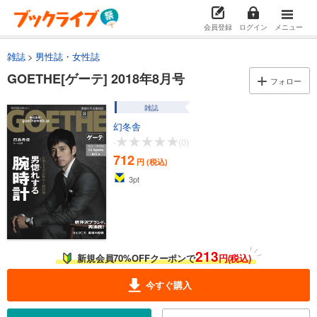
会員登録
ログイン
メニュー
雑誌
男性誌・女性誌
GOETHE[ゲーテ] 2018年8月号
フォロー
雑誌
幻冬舎
-
(0)
712
円 (税込)
3
pt
213
新規会員70%OFFクーポンで
円(税込)
今すぐ購入