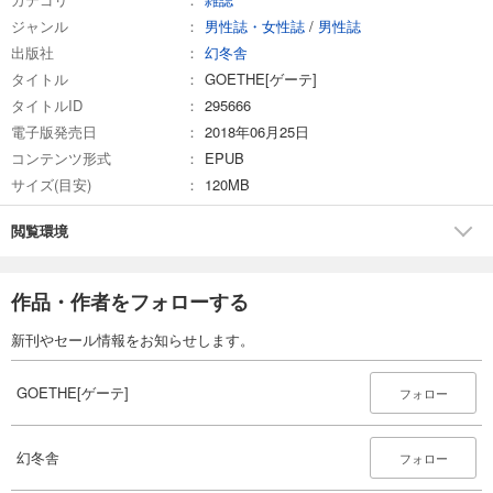
ジャンル
男性誌・女性誌
/
男性誌
試し読み
出版社
幻冬舎
あらすじを表示する
タイトル
GOETHE[ゲーテ]
GOETHE[ゲーテ] 2025年6月号
タイトルID
295666
1,188
円 (税込)
電子版発売日
2018年06月25日
カート
コンテンツ形式
EPUB
サイズ(目安)
120MB
試し読み
あらすじを表示する
閲覧環境
GOETHE[ゲーテ] 2025年5月号
1,188
円 (税込)
作品・作者をフォローする
カート
新刊やセール情報をお知らせします。
試し読み
あらすじを表示する
GOETHE[ゲーテ]
フォロー
GOETHE[ゲーテ] 2025年4月号
999
円 (税込)
幻冬舎
カート
フォロー