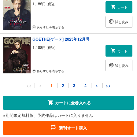
1,188
円 (税込)
カート
試し読み
あらすじを表示する
GOETHE[ゲーテ] 2025年12月号
1,188
円 (税込)
カート
試し読み
あらすじを表示する
GOETHE[ゲーテ] 2025年11月号
<<
<
1
2
3
4
>
>>
1,188
円 (税込)
カート
カートに全巻入れる
試し読み
※期間限定無料版、予約作品はカートに入りません
あらすじを表示する
GOETHE[ゲーテ] 2025年10月号
新刊オート購入
1,188
円 (税込)