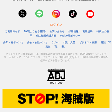
試し読み
あらすじを表示する
ログイン
GOETHE[ゲーテ] 2023年8月号
999
ご利用ガイド
FAQ(よくある質問)
お問い合わせ
採用情報
利用規約
特商法の表
円 (税込)
カート
示
個人情報保護方針
cookie等ポリシー
少年・青年マンガ
少女・女性マンガ
ラノベ
小説・文芸
ビジネス・実用
雑誌・写
試し読み
真集
TL
BL
あらすじを表示する
ブックライブ（BookLive!）は、BookLiveが運営する電子書店です。TOPPANホールディング
ス、カルチュア・コンビニエンス・クラブ、テレビ朝日の出資を受け、日本最大級の電子書籍配
GOETHE[ゲーテ] 2023年7月号
信サービスを行っています。
999
円 (税込)
カート
試し読み
あらすじを表示する
GOETHE[ゲーテ] 2023年6月号
999
円 (税込)
カート