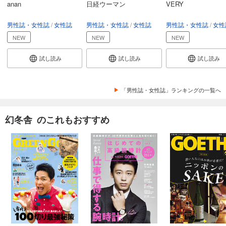
anan
日経ウーマン
VERY
GOETHE[ゲーテ] 2024年9月号
男性誌・女性誌
女性誌
男性誌・女性誌
女性誌
男性誌・女性誌
女性
999
円 (税込)
カート
NEW
NEW
NEW
試し読み
試し読み
試し読み
試し読み
あらすじを表示する
GOETHE[ゲーテ] 2024年8月号
「男性誌・女性誌」ランキングの一覧へ
999
円 (税込)
カート
幻冬舎 のこれもおすすめ
試し読み
あらすじを表示する
GOETHE[ゲーテ] 2024年7月号
999
円 (税込)
カート
試し読み
あらすじを表示する