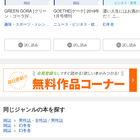
雑誌
雑誌
ビジネス・実用
GOETHE[ゲーテ] 2024年6月号
GREEN GORA [グリー
GOETHE[ゲーテ] 2019年
濃い人生にはお酒が
999
円 (税込)
ン・ゴーラ]V...
1月号増刊
だ！ ニ...
カート
趣味・スポーツ・トレンド
スポーツ
ニュース・ビジネス・総合
総合
幻冬舎
試し読み
あらすじを表示する
試し読み
試し読み
試し読み
GOETHE[ゲーテ] 2024年5月号
999
円 (税込)
カート
試し読み
あらすじを表示する
GOETHE[ゲーテ] 2024年4月号
999
円 (税込)
カート
同じジャンルの本を探す
雑誌
>
男性誌・女性誌
/
男性誌
試し読み
雑誌
>
幻冬舎
あらすじを表示する
雑誌
>
幻冬舎
GOETHE[ゲーテ] 2024年3月号