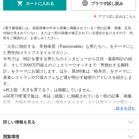
カートに入れる
ブラウザ試し読み
アプリ試し読みはこちら
※電子書籍版には、表紙画像や中吊り画像に掲載されている一部の記事、画像、広告、
付録が含まれていない、または一部の画像が修正されている場合がありますので、内
容をご確認の上、お楽しみください。
「人生に熱狂する、常熱体質（Passionable）な男たちへ」をテーマにし
た男性向けライフスタイルマガジン。
今号では、時計を愛する男たちのインタビューから注目・最新時計の紹
介、そして2000万円超えのジュエリーウオッチまで「男惚れする腕時
計」をテーマにお届けします。ほか、第2特集は「軽井沢」をテーマに、
美食レストランや穴場カフェなど通が明かす秘密のアドレスを紹介しま
す。
※村上龍「天才を育てる？」は掲載していません。
※GOETHE電子版は、本誌（紙版）に掲載されている一部の記事、画像、
広告、付録が含まれていない場合があります。また誌面サイズが異なっ
たり、一部の画像が修正されていることや、プレゼント、イベントな
...続きを読む
ど、紙版を購入しないと参加ができない場合があります。
詳しい情報を見る
閲覧環境