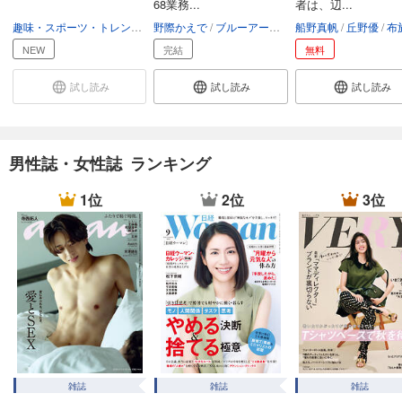
68業務...
者は、辺...
あらすじを表示する
趣味・スポーツ・トレンド
趣味・生活
野際かえで
ブルーアーカイブ
船野真帆
丘野優
布施
GOETHE[ゲーテ] 2024年12月号
NEW
完結
無料
999
円 (税込)
カート
試し読み
試し読み
試し読み
試し読み
あらすじを表示する
男性誌・女性誌 ランキング
GOETHE[ゲーテ] 2024年11月号
1位
2位
3位
999
円 (税込)
カート
試し読み
あらすじを表示する
GOETHE[ゲーテ] 2024年10月号
999
円 (税込)
カート
試し読み
雑誌
雑誌
雑誌
あらすじを表示する