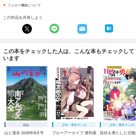
試し読み
フォロー機能について
あらすじを表示する
この作品を共有しよう
GOETHE[ゲーテ] 2025年3月号
999
円 (税込)
カート
試し読み
この本をチェックした人は、こんな本もチェックして
あらすじを表示する
います
GOETHE[ゲーテ] 2025年2月号
999
円 (税込)
カート
試し読み
あらすじを表示する
GOETHE[ゲーテ] 2025年1月号
999
円 (税込)
カート
雑誌
少年・青年マンガ
少年・青年マンガ
山と溪谷 2026年8月号
ブルーアーカイブ 便利屋
役目を果たした日陰
試し読み