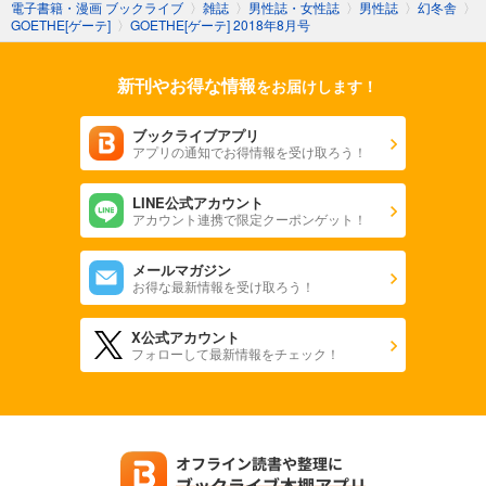
電子書籍・漫画 ブックライブ
〉
雑誌
〉
男性誌・女性誌
〉
男性誌
〉
幻冬舎
〉
999
円 (税込)
GOETHE[ゲーテ]
〉
GOETHE[ゲーテ] 2018年8月号
カート
新刊やお得な情報
をお届けします！
試し読み
あらすじを表示する
ブックライブアプリ
GOETHE[ゲーテ] 2024年2月号
アプリの通知でお得情報を受け取ろう！
999
円 (税込)
カート
LINE公式アカウント
アカウント連携で限定クーポンゲット！
試し読み
あらすじを表示する
メールマガジン
お得な最新情報を受け取ろう！
GOETHE[ゲーテ] 2024年1月号
999
円 (税込)
X公式アカウント
カート
フォローして最新情報をチェック！
試し読み
あらすじを表示する
GOETHE[ゲーテ] 2023年12月号