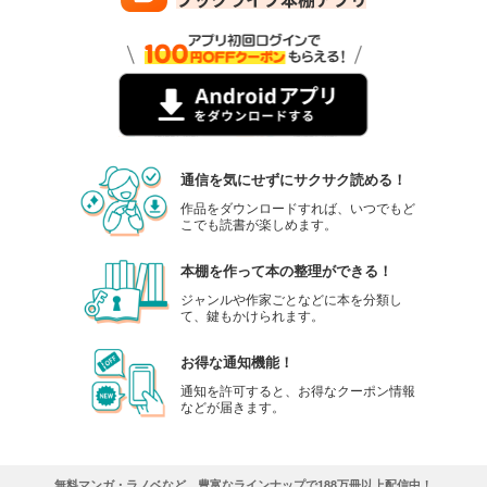
999
円 (税込)
カート
試し読み
あらすじを表示する
GOETHE[ゲーテ] 2023年11月号
999
円 (税込)
カート
通信を気にせずにサクサク読める！
作品をダウンロードすれば、いつでもど
試し読み
こでも読書が楽しめます。
あらすじを表示する
本棚を作って本の整理ができる！
GOETHE[ゲーテ] 2023年10月号
ジャンルや作家ごとなどに本を分類し
999
円 (税込)
て、鍵もかけられます。
カート
お得な通知機能！
試し読み
通知を許可すると、お得なクーポン情報
あらすじを表示する
などが届きます。
GOETHE[ゲーテ] 2023年9月号
999
円 (税込)
カート
無料マンガ・ラノベなど、豊富なラインナップで188万冊以上配信中！